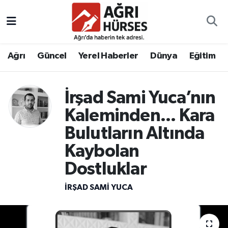
Hava Durumu
Ağrı
Güncel
Yerel Haberler
Dünya
Eğitim
Trafik Durumu
Süper Lig Puan Durumu ve Fikstür
İrşad Sami Yuca’nın
Kaleminden... Kara
Tüm Manşetler
Bulutların Altında
Son Dakika Haberleri
Kaybolan
Dostluklar
Haber Arşivi
İRŞAD SAMI YUCA