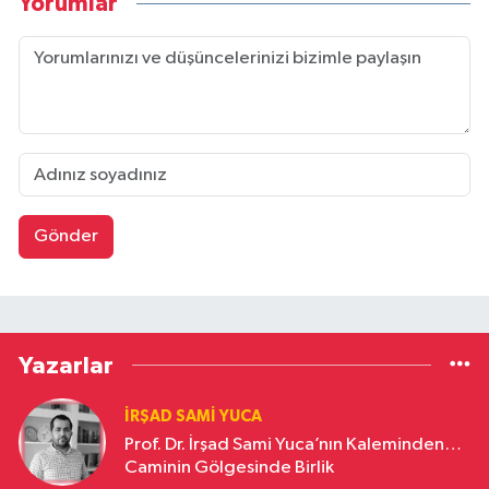
Yorumlar
Gönder
Yazarlar
İRŞAD SAMI YUCA
Prof. Dr. İrşad Sami Yuca’nın Kaleminden…
Caminin Gölgesinde Birlik