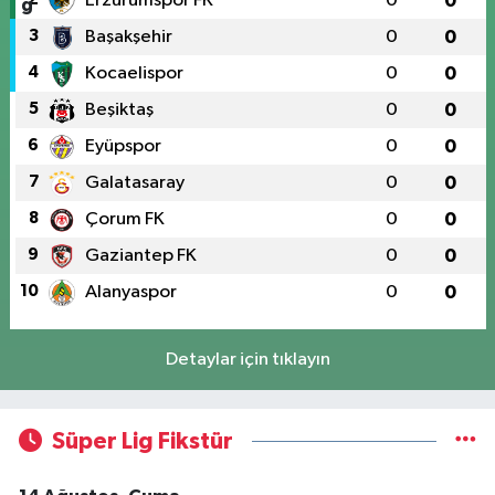
Erzurumspor FK
0
0
3
Başakşehir
0
0
4
Kocaelispor
0
0
5
Beşiktaş
0
0
6
Eyüpspor
0
0
7
Galatasaray
0
0
8
Çorum FK
0
0
9
Gaziantep FK
0
0
10
Alanyaspor
0
0
Detaylar için tıklayın
Süper Lig Fikstür