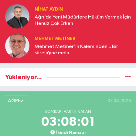
NIHAT AYDIN
Ağrı’da Yeni Müdürlere Hüküm Vermek İçin
Henüz Çok Erken
MEHMET METINER
Mehmet Metiner’in Kaleminden... Bir
süreliğine mola…
Yükleniyor...
AĞRI
07.08.2026
SONRAKI VAKTE KALAN
03:08:01
İkindi Namazı