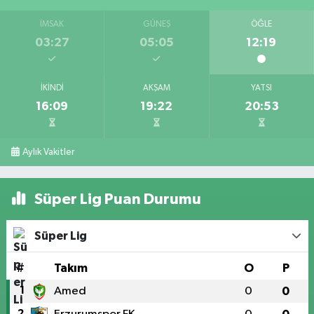
İMSAK
GÜNEŞ
ÖĞLE
03:27
05:05
12:19
İKINDI
AKŞAM
YATSI
16:09
19:22
20:53
Aylık Vakitler
Süper Lig Puan Durumu
Süper Lig
#
Takım
O
P
1
Amed
0
0
2