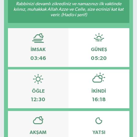
Rabbinizi devamlı zikrediniz ve namazınızı ilk vaktinde
kılınız, muhakkak Allah Azze ve Celle, size ecrinizi kat kat
verir. (Hadis-i şerif)
İMSAK
GÜNEŞ
03:46
05:20
ÖĞLE
İKINDI
12:30
16:18
AKŞAM
YATSI