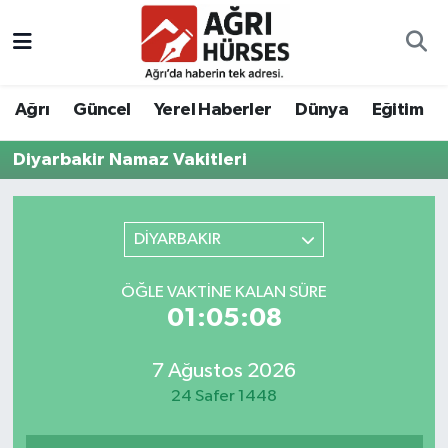
Hava Durumu
Ağrı
Güncel
Yerel Haberler
Dünya
Eğitim
Trafik Durumu
Diyarbakir Namaz Vakitleri
Süper Lig Puan Durumu ve Fikstür
Tüm Manşetler
DİYARBAKIR
Son Dakika Haberleri
ÖĞLE VAKTINE KALAN SÜRE
01:05:08
Haber Arşivi
7 Ağustos 2026
24 Safer 1448