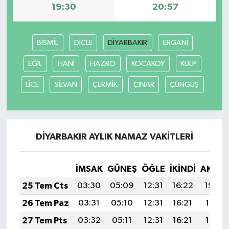
19:30
20:57
BİSMİL
DİCLE
DİYARBAKIR
ERGANİ
EĞİL
HANİ
HAZRO
KOCAKÖY
KULP
LİCE
SİLVAN
ÇERMİK
ÇINAR
ÇÜNGÜŞ
DİYARBAKIR AYLIK NAMAZ VAKITLERI
İMSAK
GÜNEŞ
ÖĞLE
İKINDI
AKŞA
25 Tem Cts
03:30
05:09
12:31
16:22
19:42
26 Tem Paz
03:31
05:10
12:31
16:21
19:41
27 Tem Pts
03:32
05:11
12:31
16:21
19:41