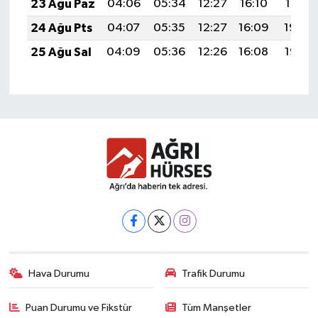
23 Ağu Paz
04:06
05:34
12:27
16:10
19:10
24 Ağu Pts
04:07
05:35
12:27
16:09
19:08
25 Ağu Sal
04:09
05:36
12:26
16:08
19:07
Hava Durumu
Trafik Durumu
Puan Durumu ve Fikstür
Tüm Manşetler