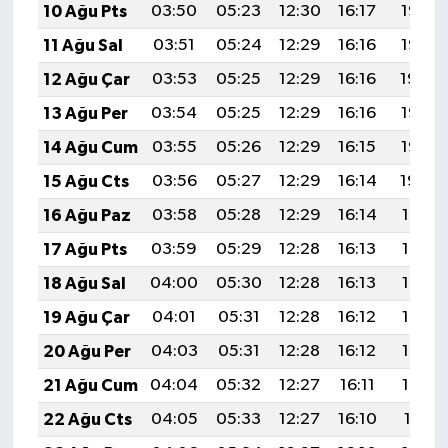
10 Ağu Pts
03:50
05:23
12:30
16:17
19:26
11 Ağu Sal
03:51
05:24
12:29
16:16
19:25
12 Ağu Çar
03:53
05:25
12:29
16:16
19:24
13 Ağu Per
03:54
05:25
12:29
16:16
19:23
14 Ağu Cum
03:55
05:26
12:29
16:15
19:22
15 Ağu Cts
03:56
05:27
12:29
16:14
19:20
16 Ağu Paz
03:58
05:28
12:29
16:14
19:19
17 Ağu Pts
03:59
05:29
12:28
16:13
19:18
18 Ağu Sal
04:00
05:30
12:28
16:13
19:17
19 Ağu Çar
04:01
05:31
12:28
16:12
19:15
20 Ağu Per
04:03
05:31
12:28
16:12
19:14
21 Ağu Cum
04:04
05:32
12:27
16:11
19:13
22 Ağu Cts
04:05
05:33
12:27
16:10
19:11