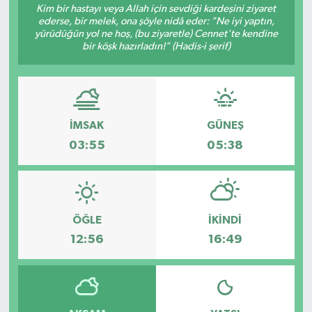
Kim bir hastayı veya Allah için sevdiği kardeşini ziyaret
ederse, bir melek, ona şöyle nidâ eder: "Ne iyi yaptın,
yürüdüğün yol ne hoş, (bu ziyaretle) Cennet'te kendine
bir köşk hazırladın!" (Hadis-i şerif)
İMSAK
GÜNEŞ
03:55
05:38
ÖĞLE
İKINDI
12:56
16:49