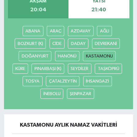
AKŞAM
YATSI
20:04
21:40
ABANA
ARAÇ
AZDAVAY
AĞLI
BOZKURT (K)
CİDE
DADAY
DEVREKANİ
DOĞANYURT
HANÖNÜ
KASTAMONU
KÜRE
PINARBAŞI (K)
SEYDİLER
TAŞKÖPRÜ
TOSYA
ÇATALZEYTİN
İHSANGAZİ
İNEBOLU
ŞENPAZAR
KASTAMONU AYLIK NAMAZ VAKITLERI