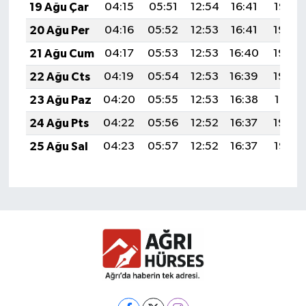
19 Ağu Çar
04:15
05:51
12:54
16:41
19:47
20 Ağu Per
04:16
05:52
12:53
16:41
19:45
21 Ağu Cum
04:17
05:53
12:53
16:40
19:44
22 Ağu Cts
04:19
05:54
12:53
16:39
19:42
23 Ağu Paz
04:20
05:55
12:53
16:38
19:41
24 Ağu Pts
04:22
05:56
12:52
16:37
19:39
25 Ağu Sal
04:23
05:57
12:52
16:37
19:38