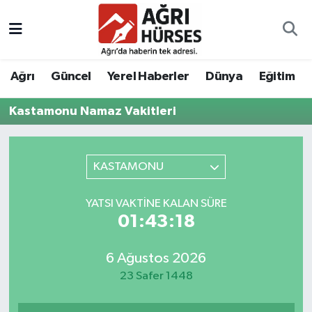
Hava Durumu
Ağrı
Güncel
Yerel Haberler
Dünya
Eğitim
Trafik Durumu
Kastamonu Namaz Vakitleri
Süper Lig Puan Durumu ve Fikstür
Tüm Manşetler
KASTAMONU
Son Dakika Haberleri
YATSI VAKTINE KALAN SÜRE
01:43:18
Haber Arşivi
6 Ağustos 2026
23 Safer 1448