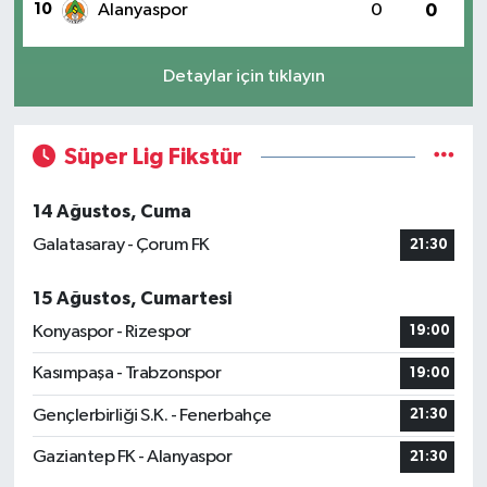
10
Alanyaspor
0
0
Detaylar için tıklayın
Süper Lig Fikstür
14 Ağustos, Cuma
Galatasaray - Çorum FK
21:30
15 Ağustos, Cumartesi
Konyaspor - Rizespor
19:00
Kasımpaşa - Trabzonspor
19:00
Gençlerbirliği S.K. - Fenerbahçe
21:30
Gaziantep FK - Alanyaspor
21:30