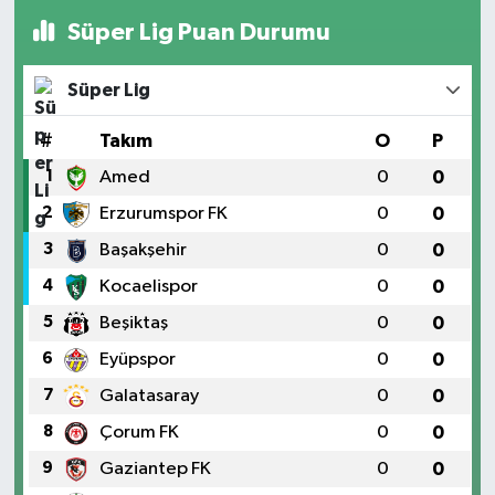
Süper Lig Puan Durumu
Süper Lig
#
Takım
O
P
1
Amed
0
0
2
Erzurumspor FK
0
0
3
Başakşehir
0
0
4
Kocaelispor
0
0
5
Beşiktaş
0
0
6
Eyüpspor
0
0
7
Galatasaray
0
0
8
Çorum FK
0
0
9
Gaziantep FK
0
0