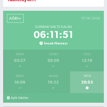
AĞRI
07.08.2026
SONRAKI VAKTE KALAN
06:11:51
İmsak Namazı
İMSAK
GÜNEŞ
ÖĞLE
03:27
05:05
12:19
İKINDI
AKŞAM
YATSI
16:09
19:22
20:53
Aylık Vakitler