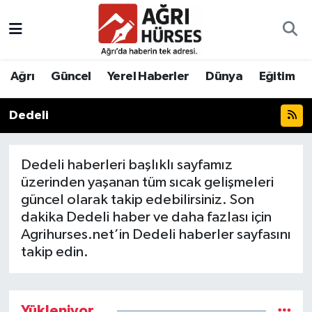
Hava Durumu
Ağrı
Güncel
Yerel Haberler
Dünya
Eğitim
Trafik Durumu
Dedeli
Süper Lig Puan Durumu ve Fikstür
Tüm Manşetler
Dedeli haberleri başlıklı sayfamız
üzerinden yaşanan tüm sıcak gelişmeleri
Son Dakika Haberleri
güncel olarak takip edebilirsiniz. Son
dakika Dedeli haber ve daha fazlası için
Haber Arşivi
Agrihurses.net’in Dedeli haberler sayfasını
takip edin.
Yükleniyor...