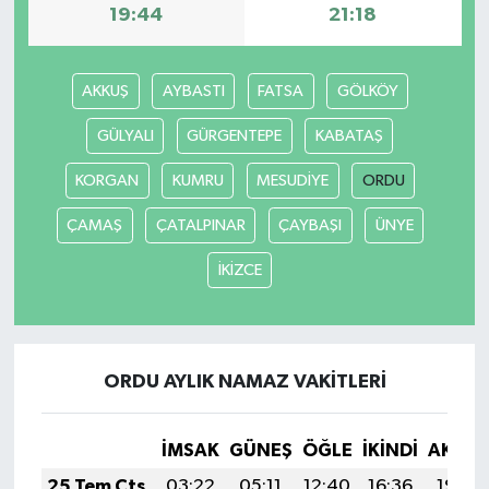
19:44
21:18
AKKUŞ
AYBASTI
FATSA
GÖLKÖY
GÜLYALI
GÜRGENTEPE
KABATAŞ
KORGAN
KUMRU
MESUDİYE
ORDU
ÇAMAŞ
ÇATALPINAR
ÇAYBAŞI
ÜNYE
İKİZCE
ORDU AYLIK NAMAZ VAKITLERI
İMSAK
GÜNEŞ
ÖĞLE
İKINDI
AKŞA
25 Tem Cts
03:22
05:11
12:40
16:36
19:59