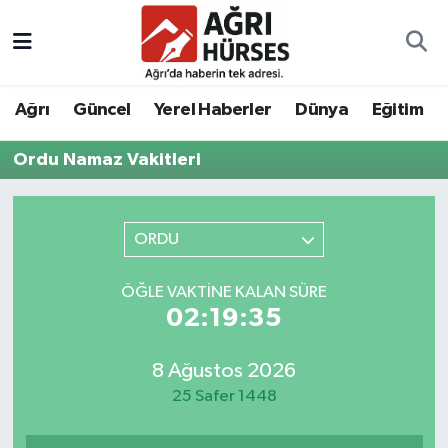
Hava Durumu
Ağrı
Güncel
Yerel Haberler
Dünya
Eğitim
Trafik Durumu
Ordu Namaz Vakitleri
Süper Lig Puan Durumu ve Fikstür
Tüm Manşetler
ORDU
Son Dakika Haberleri
ÖĞLE VAKTINE KALAN SÜRE
02:19:35
Haber Arşivi
8 Ağustos 2026
25 Safer 1448