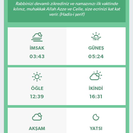
Rabbinizi devamlı zikrediniz ve namazınızı ilk vaktinde
kılınız, muhakkak Allah Azze ve Celle, size ecrinizi kat kat
verir. (Hadis-i şerif)
İMSAK
GÜNEŞ
03:43
05:24
ÖĞLE
İKINDI
12:39
16:31
AKŞAM
YATSI