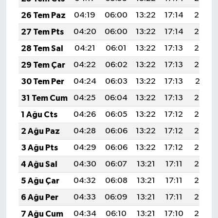
26 Tem Paz
04:19
06:00
13:22
17:14
20:34
27 Tem Pts
04:20
06:00
13:22
17:14
20:33
28 Tem Sal
04:21
06:01
13:22
17:13
20:33
29 Tem Çar
04:22
06:02
13:22
17:13
20:32
30 Tem Per
04:24
06:03
13:22
17:13
20:31
31 Tem Cum
04:25
06:04
13:22
17:13
20:30
1 Ağu Cts
04:26
06:05
13:22
17:12
20:29
2 Ağu Paz
04:28
06:06
13:22
17:12
20:28
3 Ağu Pts
04:29
06:06
13:22
17:12
20:27
4 Ağu Sal
04:30
06:07
13:21
17:11
20:26
5 Ağu Çar
04:32
06:08
13:21
17:11
20:25
6 Ağu Per
04:33
06:09
13:21
17:11
20:24
7 Ağu Cum
04:34
06:10
13:21
17:10
20:22