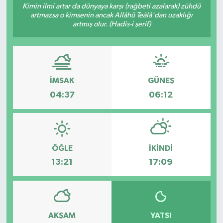
Kimin ilmi artar da dünyaya karşı (rağbeti azalarak) zühdü
artmazsa o kimsenin ancak Allâhü Teâlâ'dan uzaklığı
artmış olur. (Hadis-i şerif)
İMSAK
GÜNEŞ
04:37
06:12
ÖĞLE
İKINDI
13:21
17:09
AKŞAM
YATSI