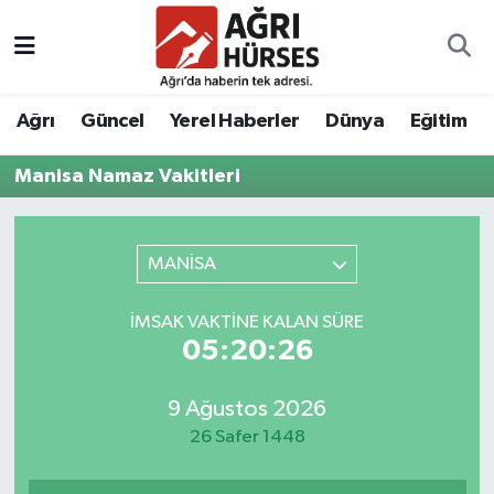
Hava Durumu
Ağrı
Güncel
Yerel Haberler
Dünya
Eğitim
Trafik Durumu
Manisa Namaz Vakitleri
Süper Lig Puan Durumu ve Fikstür
Tüm Manşetler
MANİSA
Son Dakika Haberleri
İMSAK VAKTINE KALAN SÜRE
05:20:26
Haber Arşivi
9 Ağustos 2026
26 Safer 1448