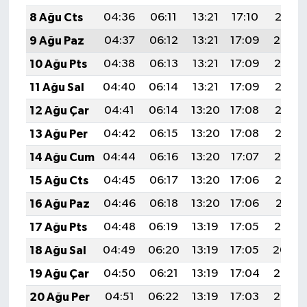
8 Ağu Cts
04:36
06:11
13:21
17:10
20:21
9 Ağu Paz
04:37
06:12
13:21
17:09
20:20
10 Ağu Pts
04:38
06:13
13:21
17:09
20:19
11 Ağu Sal
04:40
06:14
13:21
17:09
20:18
12 Ağu Çar
04:41
06:14
13:20
17:08
20:17
13 Ağu Per
04:42
06:15
13:20
17:08
20:15
14 Ağu Cum
04:44
06:16
13:20
17:07
20:14
15 Ağu Cts
04:45
06:17
13:20
17:06
20:13
16 Ağu Paz
04:46
06:18
13:20
17:06
20:11
17 Ağu Pts
04:48
06:19
13:19
17:05
20:10
18 Ağu Sal
04:49
06:20
13:19
17:05
20:09
19 Ağu Çar
04:50
06:21
13:19
17:04
20:07
20 Ağu Per
04:51
06:22
13:19
17:03
20:06