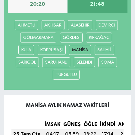
20:20
21:48
AHMETLİ
AKHİSAR
ALAŞEHİR
DEMİRCİ
GÖLMARMARA
GÖRDES
KIRKAĞAÇ
KULA
KÖPRÜBAŞI
MANİSA
SALİHLİ
SARIGÖL
SARUHANLI
SELENDİ
SOMA
TURGUTLU
MANİSA AYLIK NAMAZ VAKITLERI
İMSAK
GÜNEŞ
ÖĞLE
İKINDI
AKŞA
25 Tem Cts
04:17
05:59
13:22
17:14
20:35