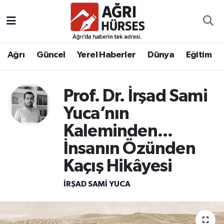
Hava Durumu
Ağrı
Güncel
Yerel Haberler
Dünya
Eğitim
Trafik Durumu
Süper Lig Puan Durumu ve Fikstür
Prof. Dr. İrşad Sami
Yuca’nın
Tüm Manşetler
Kaleminden...
Son Dakika Haberleri
İnsanın Özünden
Kaçış Hikâyesi
Haber Arşivi
İRŞAD SAMI YUCA