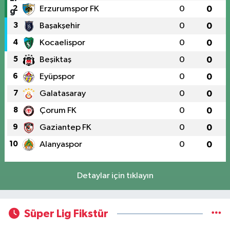
2
Erzurumspor FK
0
0
3
Başakşehir
0
0
4
Kocaelispor
0
0
5
Beşiktaş
0
0
6
Eyüpspor
0
0
7
Galatasaray
0
0
8
Çorum FK
0
0
9
Gaziantep FK
0
0
10
Alanyaspor
0
0
Detaylar için tıklayın
Süper Lig Fikstür