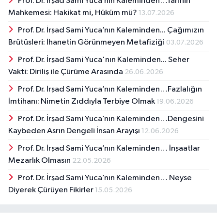
Prof. Dr. İrşad Sami Yuca’nın Kaleminden…Tarihin
Mahkemesi: Hakikat mi, Hüküm mü?
13.07.2026
Prof. Dr. İrşad Sami Yuca’nın Kaleminden... Çağımızın
Brütüsleri: İhanetin Görünmeyen Metafiziği
03.07.2026
Prof. Dr. İrşad Sami Yuca'nın Kaleminden... Seher
Vakti: Diriliş ile Çürüme Arasında
26.06.2026
Prof. Dr. İrşad Sami Yuca’nın Kaleminden…Fazlalığın
İmtihanı: Nimetin Zıddıyla Terbiye Olmak
19.06.2026
Prof. Dr. İrşad Sami Yuca’nın Kaleminden…Dengesini
Kaybeden Asrın Dengeli İnsan Arayışı
12.06.2026
Prof. Dr. İrşad Sami Yuca’nın Kaleminden… İnşaatlar
Mezarlık Olmasın
22.05.2026
Prof. Dr. İrşad Sami Yuca’nın Kaleminden… Neyse
Diyerek Çürüyen Fikirler
15.05.2026