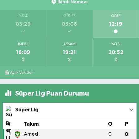
İkindi Namazı
İMSAK
GÜNEŞ
ÖĞLE
03:29
05:06
12:19
İKINDI
AKŞAM
YATSI
16:09
19:21
20:52
Aylık Vakitler
Süper Lig Puan Durumu
Süper Lig
#
Takım
O
P
1
Amed
0
0