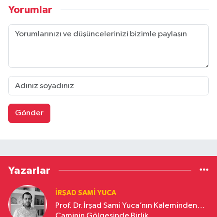
Yorumlar
Gönder
Yazarlar
İRŞAD SAMI YUCA
Prof. Dr. İrşad Sami Yuca’nın Kaleminden…
Caminin Gölgesinde Birlik