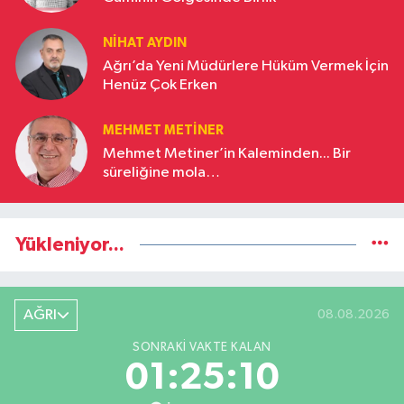
NIHAT AYDIN
Ağrı’da Yeni Müdürlere Hüküm Vermek İçin
Henüz Çok Erken
MEHMET METINER
Mehmet Metiner’in Kaleminden... Bir
süreliğine mola…
Yükleniyor...
AĞRI
08.08.2026
SONRAKI VAKTE KALAN
01:25:10