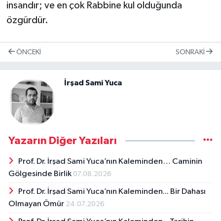
insandır; ve en çok Rabbine kul olduğunda
özgürdür.
ÖNCEKI
SONRAKI
İrşad Sami Yuca
Yazarın Diğer Yazıları
Prof. Dr. İrşad Sami Yuca’nın Kaleminden… Caminin
Gölgesinde Birlik
07.08.2026
Prof. Dr. İrşad Sami Yuca’nın Kaleminden... Bir Dahası
Olmayan Ömür
24.07.2026