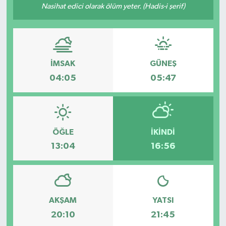
Nasihat edici olarak ölüm yeter. (Hadis-i şerif)
İMSAK
GÜNEŞ
04:05
05:47
ÖĞLE
İKINDI
13:04
16:56
AKŞAM
YATSI
20:10
21:45