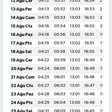
12 Ağu Çar
04:12
05:51
13:03
16:54
20:05
13 Ağu Per
04:13
05:52
13:03
16:53
20:03
14 Ağu Cum
04:15
05:53
13:03
16:53
20:02
15 Ağu Cts
04:16
05:54
13:02
16:52
20:01
16 Ağu Paz
04:18
05:56
13:02
16:51
19:59
17 Ağu Pts
04:19
05:57
13:02
16:51
19:58
18 Ağu Sal
04:21
05:58
13:02
16:50
19:56
19 Ağu Çar
04:22
05:59
13:02
16:49
19:55
20 Ağu Per
04:24
06:00
13:01
16:49
19:53
21 Ağu Cum
04:25
06:01
13:01
16:48
19:52
22 Ağu Cts
04:27
06:02
13:01
16:47
19:50
23 Ağu Paz
04:28
06:03
13:01
16:46
19:49
24 Ağu Pts
04:29
06:04
13:00
16:46
19:47
25 Ağu Sal
04:31
06:05
13:00
16:45
19:46