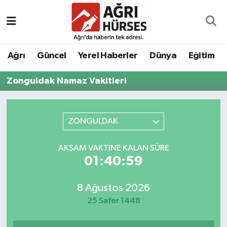
Hava Durumu
Ağrı
Güncel
Yerel Haberler
Dünya
Eğitim
Trafik Durumu
Zonguldak Namaz Vakitleri
Süper Lig Puan Durumu ve Fikstür
Tüm Manşetler
ZONGULDAK
Son Dakika Haberleri
AKŞAM VAKTINE KALAN SÜRE
01:40:59
Haber Arşivi
8 Ağustos 2026
25 Safer 1448