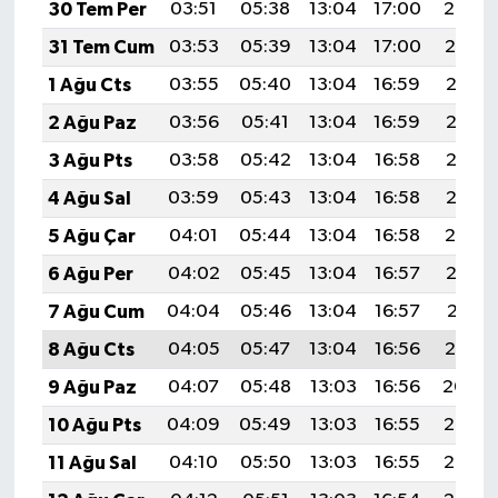
30 Tem Per
03:51
05:38
13:04
17:00
20:20
31 Tem Cum
03:53
05:39
13:04
17:00
20:19
1 Ağu Cts
03:55
05:40
13:04
16:59
20:18
2 Ağu Paz
03:56
05:41
13:04
16:59
20:17
3 Ağu Pts
03:58
05:42
13:04
16:58
20:16
4 Ağu Sal
03:59
05:43
13:04
16:58
20:15
5 Ağu Çar
04:01
05:44
13:04
16:58
20:14
6 Ağu Per
04:02
05:45
13:04
16:57
20:12
7 Ağu Cum
04:04
05:46
13:04
16:57
20:11
8 Ağu Cts
04:05
05:47
13:04
16:56
20:10
9 Ağu Paz
04:07
05:48
13:03
16:56
20:09
10 Ağu Pts
04:09
05:49
13:03
16:55
20:07
11 Ağu Sal
04:10
05:50
13:03
16:55
20:06