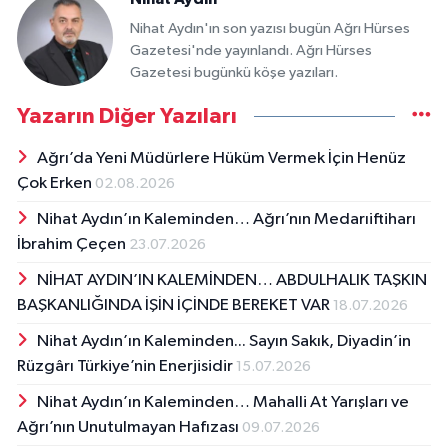
Nihat Aydın'ın son yazısı bugün Ağrı Hürses
Gazetesi'nde yayınlandı. Ağrı Hürses
Gazetesi bugünkü köşe yazıları.
Yazarın Diğer Yazıları
Ağrı’da Yeni Müdürlere Hüküm Vermek İçin Henüz
Çok Erken
02.08.2026
Nihat Aydın’ın Kaleminden… Ağrı’nın Medarıiftiharı
İbrahim Çeçen
23.07.2026
NİHAT AYDIN’IN KALEMİNDEN… ABDULHALIK TAŞKIN
BAŞKANLIĞINDA İŞİN İÇİNDE BEREKET VAR
18.07.2026
Nihat Aydın’ın Kaleminden... Sayın Sakık, Diyadin’in
Rüzgârı Türkiye’nin Enerjisidir
15.07.2026
Nihat Aydın’ın Kaleminden… Mahalli At Yarışları ve
Ağrı’nın Unutulmayan Hafızası
09.07.2026