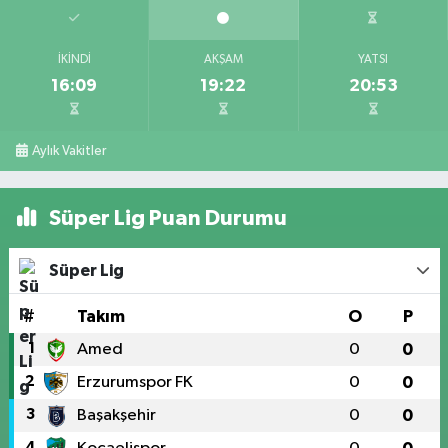
İKINDI
AKŞAM
YATSI
16:09
19:22
20:53
Aylık Vakitler
Süper Lig Puan Durumu
Süper Lig
#
Takım
O
P
1
Amed
0
0
2
Erzurumspor FK
0
0
3
Başakşehir
0
0
4