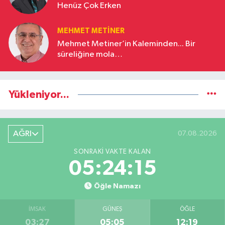
Henüz Çok Erken
MEHMET METINER
Mehmet Metiner’in Kaleminden... Bir
süreliğine mola…
Yükleniyor...
AĞRI
07.08.2026
SONRAKI VAKTE KALAN
05:24:14
Öğle Namazı
İMSAK
GÜNEŞ
ÖĞLE
03:27
05:05
12:19