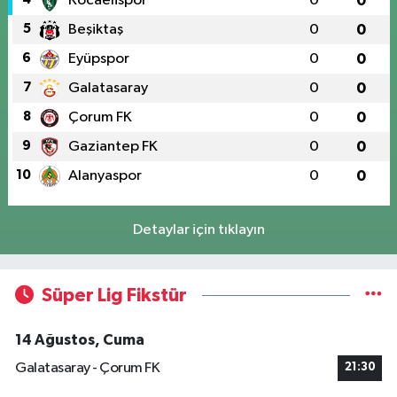
Kocaelispor
0
0
5
Beşiktaş
0
0
6
Eyüpspor
0
0
7
Galatasaray
0
0
8
Çorum FK
0
0
9
Gaziantep FK
0
0
10
Alanyaspor
0
0
Detaylar için tıklayın
Süper Lig Fikstür
14 Ağustos, Cuma
Galatasaray - Çorum FK
21:30