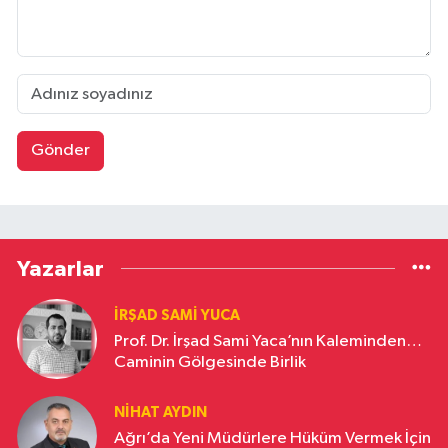
Gönder
Yazarlar
İRŞAD SAMI YUCA
Prof. Dr. İrşad Sami Yaca’nın Kaleminden…
Caminin Gölgesinde Birlik
NIHAT AYDIN
Ağrı’da Yeni Müdürlere Hüküm Vermek İçin