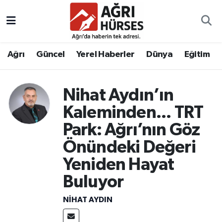
Hava Durumu
Ağrı
Güncel
Yerel Haberler
Dünya
Eğitim
Trafik Durumu
Süper Lig Puan Durumu ve Fikstür
Nihat Aydın’ın
Kaleminden... TRT
Tüm Manşetler
Park: Ağrı’nın Göz
Son Dakika Haberleri
Önündeki Değeri
Yeniden Hayat
Haber Arşivi
Buluyor
NIHAT AYDIN