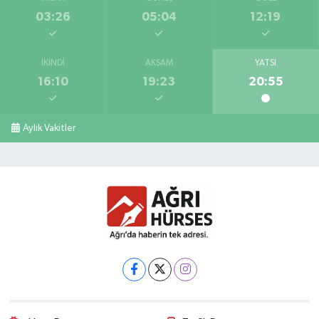
03:26
05:04
12:19
İKINDI
AKŞAM
YATSI
16:10
19:23
20:55
Aylık Vakitler