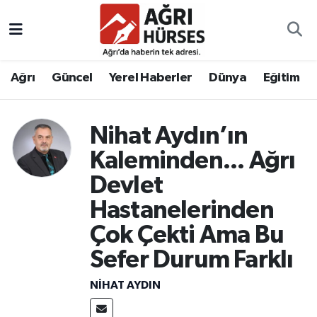
Hava Durumu
Ağrı
Güncel
Yerel Haberler
Dünya
Eğitim
Trafik Durumu
Süper Lig Puan Durumu ve Fikstür
Nihat Aydın’ın
Kaleminden... Ağrı
Tüm Manşetler
Devlet
Son Dakika Haberleri
Hastanelerinden
Çok Çekti Ama Bu
Haber Arşivi
Sefer Durum Farklı
NIHAT AYDIN