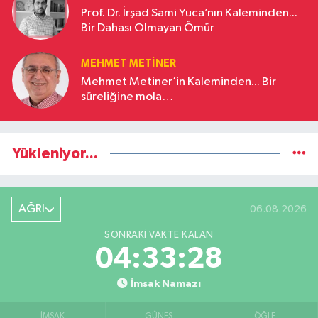
Prof. Dr. İrşad Sami Yuca’nın Kaleminden...
Bir Dahası Olmayan Ömür
MEHMET METINER
Mehmet Metiner’in Kaleminden... Bir
süreliğine mola…
Yükleniyor...
AĞRI
06.08.2026
SONRAKI VAKTE KALAN
04:33:27
İmsak Namazı
İMSAK
GÜNEŞ
ÖĞLE