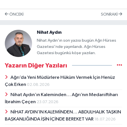
ÖNCEKI
SONRAKI
Nihat Aydın
Nihat Aydın'ın son yazısı bugün Ağrı Hürses
Gazetesi'nde yayınlandı. Ağrı Hürses
Gazetesi bugünkü köşe yazıları.
Yazarın Diğer Yazıları
Ağrı’da Yeni Müdürlere Hüküm Vermek İçin Henüz
Çok Erken
02.08.2026
Nihat Aydın’ın Kaleminden… Ağrı’nın Medarıiftiharı
İbrahim Çeçen
23.07.2026
NİHAT AYDIN’IN KALEMİNDEN… ABDULHALIK TAŞKIN
BAŞKANLIĞINDA İŞİN İÇİNDE BEREKET VAR
18.07.2026