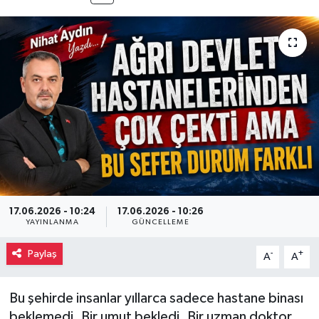
17.06.2026 - 10:24
17.06.2026 - 10:26
YAYINLANMA
GÜNCELLEME
Paylaş
-
+
A
A
Bu şehirde insanlar yıllarca sadece hastane binası
beklemedi. Bir umut bekledi. Bir uzman doktor