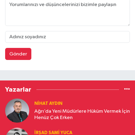
Gönder
Yazarlar
NIHAT AYDIN
Ağrı’da Yeni Müdürlere Hüküm Vermek İçin
Henüz Çok Erken
İRŞAD SAMI YUCA