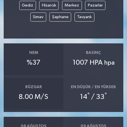
Gediz
Hisarcık
Merkez
Pazarlar
Simav
Şaphane
Tavşanlı
NEM
BASINÇ
%37
1007 HPA
hpa
RÜZGAR
EN DÜŞÜK / EN YÜKSEK
°
°
8.00 M/S
14
/ 33
08 AĞUSTOS
09 AĞUSTOS