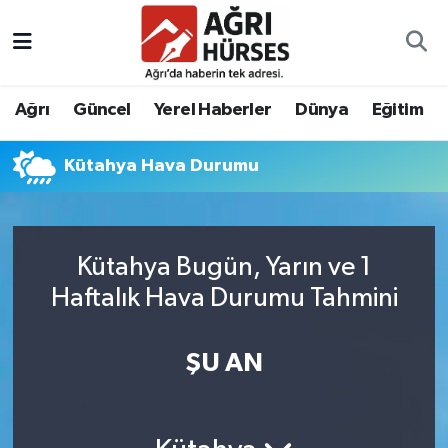
Hava Durumu
Ağrı
Güncel
Yerel Haberler
Dünya
Eğitim
Trafik Durumu
Kütahya Hava Durumu
Süper Lig Puan Durumu ve Fikstür
Tüm Manşetler
Kütahya Bugün, Yarın ve 1
Son Dakika Haberleri
Haftalık Hava Durumu Tahmini
Haber Arşivi
ŞU AN