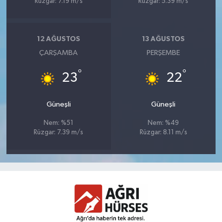
Rüzgar: 7.19 m/s
Rüzgar: 5.39 m/s
12 AĞUSTOS
13 AĞUSTOS
ÇARŞAMBA
PERŞEMBE
°
°
23
22
Güneşli
Güneşli
Nem: %51
Nem: %49
Rüzgar: 7.39 m/s
Rüzgar: 8.11 m/s