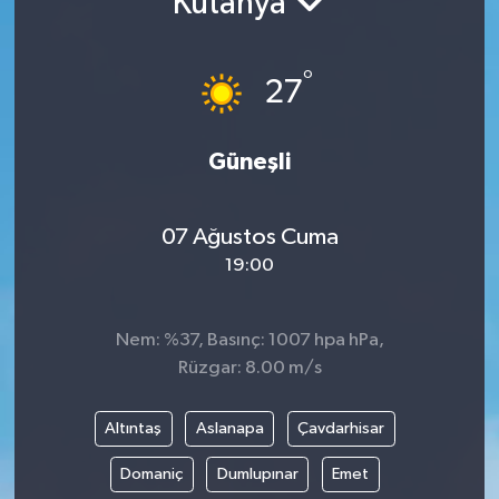
Kütahya
°
27
Güneşli
07 Ağustos Cuma
19:00
Nem: %37, Basınç: 1007 hpa hPa,
Rüzgar: 8.00 m/s
Altıntaş
Aslanapa
Çavdarhisar
Domaniç
Dumlupınar
Emet