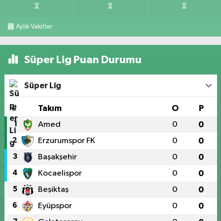
Aylık Vakitler
Süper Lig Puan Durumu
Süper Lig
#
Takım
O
P
1
Amed
0
0
2
Erzurumspor FK
0
0
3
Başakşehir
0
0
4
Kocaelispor
0
0
5
Beşiktaş
0
0
6
Eyüpspor
0
0