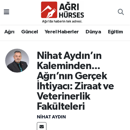
Hava Durumu
Ağrı
Güncel
Yerel Haberler
Dünya
Eğitim
Trafik Durumu
Süper Lig Puan Durumu ve Fikstür
Nihat Aydın’ın
Kaleminden...
Tüm Manşetler
Ağrı’nın Gerçek
Son Dakika Haberleri
İhtiyacı: Ziraat ve
Veterinerlik
Haber Arşivi
Fakülteleri
NIHAT AYDIN