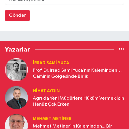
Gönder
Yazarlar
İRŞAD SAMI YUCA
Prof. Dr. İrşad Sami Yuca’nın Kaleminden…
Caminin Gölgesinde Birlik
NIHAT AYDIN
Ağrı’da Yeni Müdürlere Hüküm Vermek İçin
Henüz Çok Erken
MEHMET METINER
Mehmet Metiner’in Kaleminden... Bir