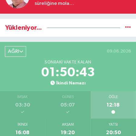
süreliğine mola…
Yükleniyor...
AĞRI
09.08.2026
SONRAKI VAKTE KALAN
01:50:43
İkindi Namazı
İMSAK
GÜNEŞ
ÖĞLE
03:30
05:07
12:18
İKINDI
AKŞAM
YATSI
16:08
19:20
20:50