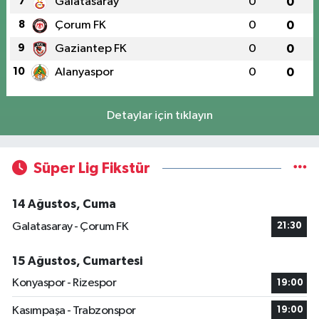
7
Galatasaray
0
0
8
Çorum FK
0
0
9
Gaziantep FK
0
0
10
Alanyaspor
0
0
Detaylar için tıklayın
Süper Lig Fikstür
14 Ağustos, Cuma
Galatasaray - Çorum FK
21:30
15 Ağustos, Cumartesi
Konyaspor - Rizespor
19:00
Kasımpaşa - Trabzonspor
19:00