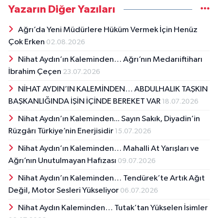
Yazarın Diğer Yazıları
Ağrı’da Yeni Müdürlere Hüküm Vermek İçin Henüz
Çok Erken
02.08.2026
Nihat Aydın’ın Kaleminden… Ağrı’nın Medarıiftiharı
İbrahim Çeçen
23.07.2026
NİHAT AYDIN’IN KALEMİNDEN… ABDULHALIK TAŞKIN
BAŞKANLIĞINDA İŞİN İÇİNDE BEREKET VAR
18.07.2026
Nihat Aydın’ın Kaleminden... Sayın Sakık, Diyadin’in
Rüzgârı Türkiye’nin Enerjisidir
15.07.2026
Nihat Aydın’ın Kaleminden… Mahalli At Yarışları ve
Ağrı’nın Unutulmayan Hafızası
09.07.2026
Nihat Aydın’ın Kaleminden… Tendürek’te Artık Ağıt
Değil, Motor Sesleri Yükseliyor
06.07.2026
Nihat Aydın Kaleminden… Tutak’tan Yükselen İsimler