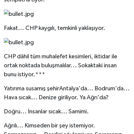
Fakat... CHP kaygılı, temkinli yaklaşıyor.
CHP dâhil tüm muhalefet kesimleri, iktidar ile
ortak noktada buluşmalılar... Sokaktaki insan
bunu istiyor.***
Yatırıma susamış şehirAntalya'da... Bodrum'da...
Hava sıcak... Denize giriliyor. Ya Ağrı'da?
Doğru... İnsanlar sıcak... Samimi.
Ağrılı... Kimseden bir şey istemiyor.