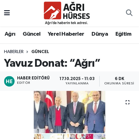
Hava Durumu
Ağrı
Güncel
Yerel Haberler
Dünya
Eğitim
Trafik Durumu
HABERLER
GÜNCEL
Süper Lig Puan Durumu ve Fikstür
Yavuz Donat: “Ağrı”
Tüm Manşetler
HABER EDITÖRÜ
17.10.2025 - 11:03
6 DK
EDITÖR
YAYINLANMA
OKUNMA SÜRESI
Son Dakika Haberleri
Haber Arşivi