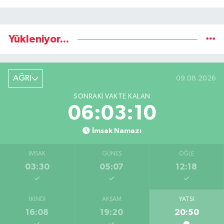
Yükleniyor...
AĞRI
09.08.2026
SONRAKI VAKTE KALAN
06:03:09
İmsak Namazı
İMSAK
GÜNEŞ
ÖĞLE
03:30
05:07
12:18
İKINDI
AKŞAM
YATSI
16:08
19:20
20:50