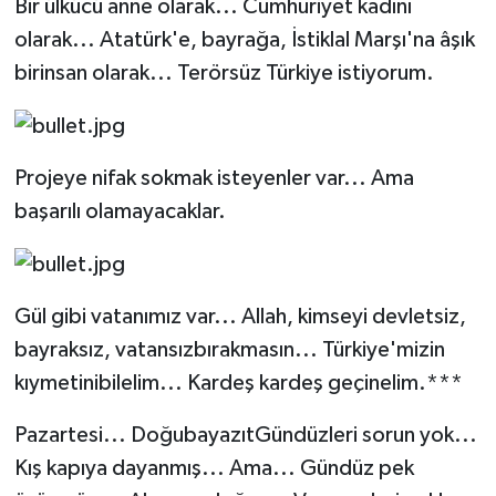
Bir ülkücü anne olarak... Cumhuriyet kadını
olarak... Atatürk'e, bayrağa, İstiklal Marşı'na âşık
birinsan olarak... Terörsüz Türkiye istiyorum.
Projeye nifak sokmak isteyenler var... Ama
başarılı olamayacaklar.
Gül gibi vatanımız var... Allah, kimseyi devletsiz,
bayraksız, vatansızbırakmasın... Türkiye'mizin
kıymetinibilelim... Kardeş kardeş geçinelim.***
Pazartesi... DoğubayazıtGündüzleri sorun yok...
Kış kapıya dayanmış... Ama... Gündüz pek