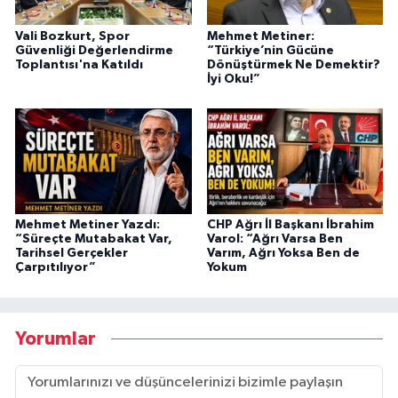
Vali Bozkurt, Spor
Mehmet Metiner:
Güvenliği Değerlendirme
“Türkiye’nin Gücüne
Toplantısı'na Katıldı
Dönüştürmek Ne Demektir?
İyi Oku!”
Mehmet Metiner Yazdı:
CHP Ağrı İl Başkanı İbrahim
“Süreçte Mutabakat Var,
Varol: “Ağrı Varsa Ben
Tarihsel Gerçekler
Varım, Ağrı Yoksa Ben de
Çarpıtılıyor”
Yokum
Yorumlar