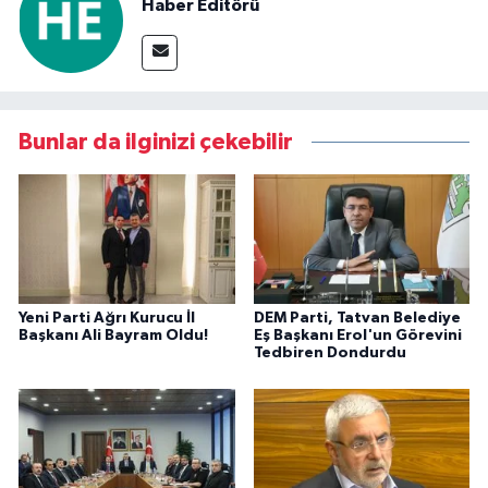
Haber Editörü
Bunlar da ilginizi çekebilir
Yeni Parti Ağrı Kurucu İl
DEM Parti, Tatvan Belediye
Başkanı Ali Bayram Oldu!
Eş Başkanı Erol'un Görevini
Tedbiren Dondurdu