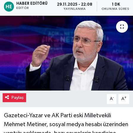
HABER EDITÖRÜ
29.11.2025 - 22:08
1 DK
EDITÖR
YAYINLANMA
OKUNMA SÜRESI
Paylaş
-
+
A
A
Gazeteci-Yazar ve AK Parti eski Milletvekili
Mehmet Metiner, sosyal medya hesabı üzerinden