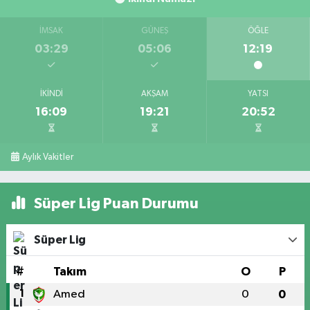
İMSAK
GÜNEŞ
ÖĞLE
03:29
05:06
12:19
İKINDI
AKŞAM
YATSI
16:09
19:21
20:52
Aylık Vakitler
Süper Lig Puan Durumu
Süper Lig
#
Takım
O
P
1
Amed
0
0