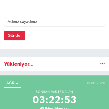
Gönder
Yükleniyor...
AĞRI
08.08.2026
SONRAKI VAKTE KALAN
03:22:52
İkindi Namazı