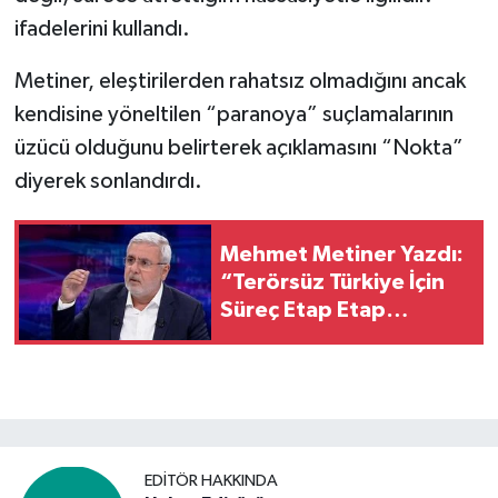
ifadelerini kullandı.
Metiner, eleştirilerden rahatsız olmadığını ancak
kendisine yöneltilen “paranoya” suçlamalarının
üzücü olduğunu belirterek açıklamasını “Nokta”
diyerek sonlandırdı.
Mehmet Metiner Yazdı:
“Terörsüz Türkiye İçin
Süreç Etap Etap
İlerleyecek”
EDITÖR HAKKINDA