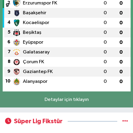
2
Erzurumspor FK
0
0
3
Başakşehir
0
0
4
Kocaelispor
0
0
5
Beşiktaş
0
0
6
Eyüpspor
0
0
7
Galatasaray
0
0
8
Çorum FK
0
0
9
Gaziantep FK
0
0
10
Alanyaspor
0
0
Detaylar için tıklayın
Süper Lig Fikstür