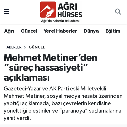
Hava Durumu
Ağrı
Güncel
Yerel Haberler
Dünya
Eğitim
Trafik Durumu
HABERLER
GÜNCEL
Süper Lig Puan Durumu ve Fikstür
Mehmet Metiner’den
Tüm Manşetler
“süreç hassasiyeti”
açıklaması
Son Dakika Haberleri
Gazeteci-Yazar ve AK Parti eski Milletvekili
Haber Arşivi
Mehmet Metiner, sosyal medya hesabı üzerinden
yaptığı açıklamada, bazı çevrelerin kendisine
yönelttiği eleştiriler ve “paranoya” suçlamalarına
yanıt verdi.