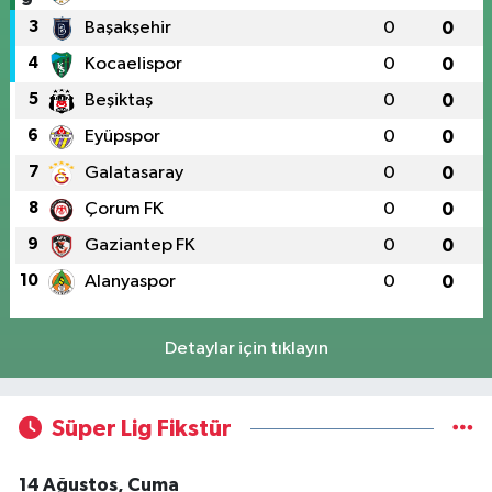
3
Başakşehir
0
0
4
Kocaelispor
0
0
5
Beşiktaş
0
0
6
Eyüpspor
0
0
7
Galatasaray
0
0
8
Çorum FK
0
0
9
Gaziantep FK
0
0
10
Alanyaspor
0
0
Detaylar için tıklayın
Süper Lig Fikstür
14 Ağustos, Cuma