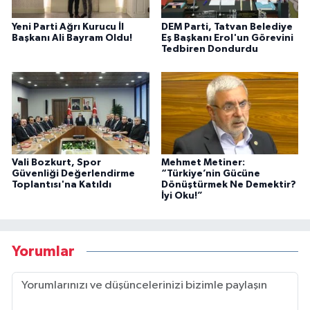
Yeni Parti Ağrı Kurucu İl
DEM Parti, Tatvan Belediye
Başkanı Ali Bayram Oldu!
Eş Başkanı Erol'un Görevini
Tedbiren Dondurdu
Vali Bozkurt, Spor
Mehmet Metiner:
Güvenliği Değerlendirme
“Türkiye’nin Gücüne
Toplantısı'na Katıldı
Dönüştürmek Ne Demektir?
İyi Oku!”
Yorumlar