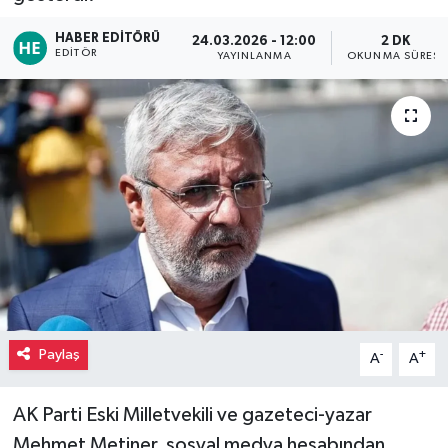
HABER EDITÖRÜ
24.03.2026 - 12:00
2 DK
EDITÖR
YAYINLANMA
OKUNMA SÜRESI
Paylaş
-
+
A
A
AK Parti Eski Milletvekili ve gazeteci-yazar
Mehmet Metiner, sosyal medya hesabından