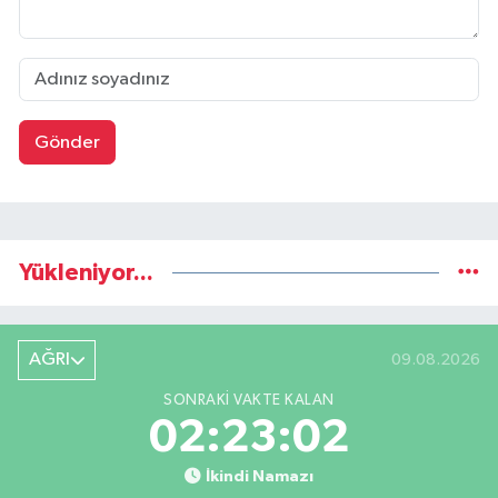
Gönder
Yükleniyor...
AĞRI
09.08.2026
SONRAKI VAKTE KALAN
02:23:02
İkindi Namazı