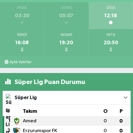
İMSAK
GÜNEŞ
ÖĞLE
03:30
05:07
12:18
İKINDI
AKŞAM
YATSI
16:08
19:20
20:50
Aylık Vakitler
Süper Lig Puan Durumu
Süper Lig
#
Takım
O
P
1
Amed
0
0
2
Erzurumspor FK
0
0