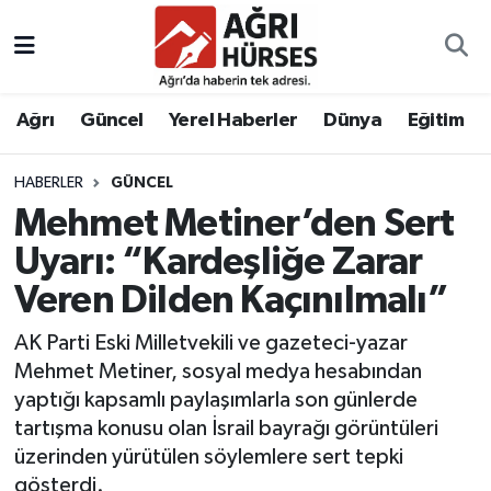
Hava Durumu
Ağrı
Güncel
Yerel Haberler
Dünya
Eğitim
Trafik Durumu
HABERLER
GÜNCEL
Süper Lig Puan Durumu ve Fikstür
Mehmet Metiner’den Sert
Tüm Manşetler
Uyarı: “Kardeşliğe Zarar
Veren Dilden Kaçınılmalı”
Son Dakika Haberleri
AK Parti Eski Milletvekili ve gazeteci-yazar
Haber Arşivi
Mehmet Metiner, sosyal medya hesabından
yaptığı kapsamlı paylaşımlarla son günlerde
tartışma konusu olan İsrail bayrağı görüntüleri
üzerinden yürütülen söylemlere sert tepki
gösterdi.