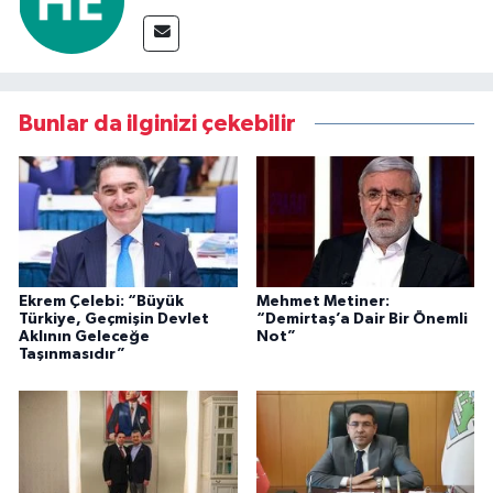
Bunlar da ilginizi çekebilir
Ekrem Çelebi: “Büyük
Mehmet Metiner:
Türkiye, Geçmişin Devlet
“Demirtaş’a Dair Bir Önemli
Aklının Geleceğe
Not”
Taşınmasıdır”