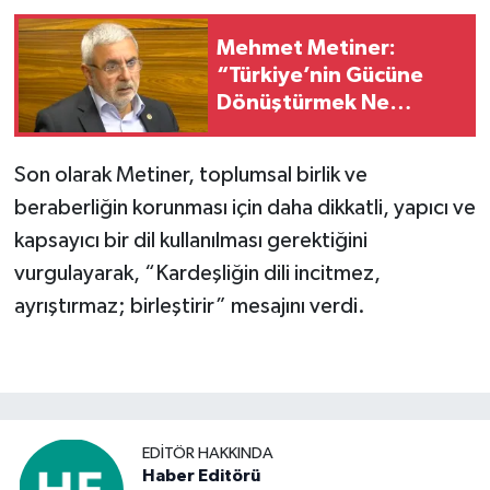
Mehmet Metiner:
“Türkiye’nin Gücüne
Dönüştürmek Ne
Demektir? İyi Oku!”
Son olarak Metiner, toplumsal birlik ve
beraberliğin korunması için daha dikkatli, yapıcı ve
kapsayıcı bir dil kullanılması gerektiğini
vurgulayarak, “Kardeşliğin dili incitmez,
ayrıştırmaz; birleştirir” mesajını verdi.
EDITÖR HAKKINDA
Haber Editörü