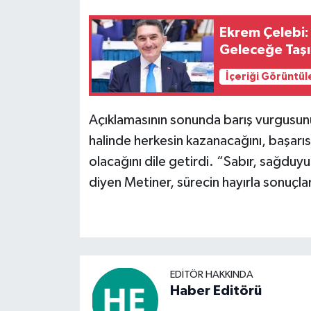
Ekrem Çelebi:
Geleceğe Taş
İçeriği Görüntül
Açıklamasının sonunda barış vurgusunu
halinde herkesin kazanacağını, başarı
olacağını dile getirdi. “Sabır, sağdu
diyen Metiner, sürecin hayırla sonuç
EDITÖR HAKKINDA
Haber Editörü