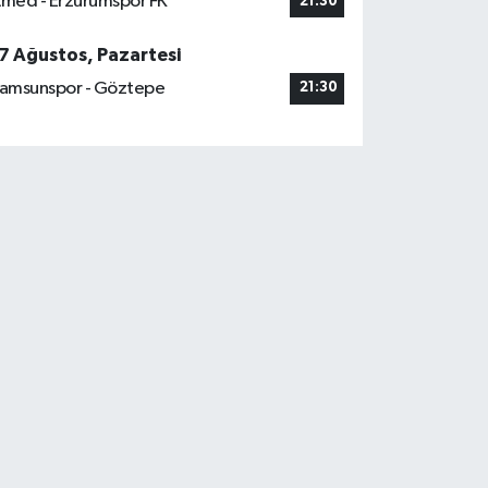
med - Erzurumspor FK
21:30
7 Ağustos, Pazartesi
amsunspor - Göztepe
21:30