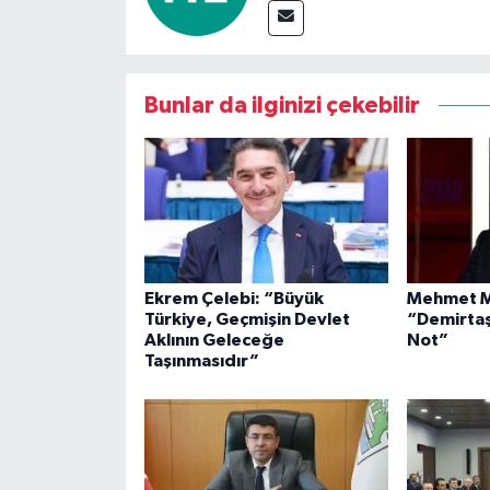
Bunlar da ilginizi çekebilir
Ekrem Çelebi: “Büyük
Mehmet M
Türkiye, Geçmişin Devlet
“Demirtaş
Aklının Geleceğe
Not”
Taşınmasıdır”