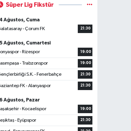
Süper Lig Fikstür
4 Ağustos, Cuma
alatasaray - Çorum FK
21:30
5 Ağustos, Cumartesi
onyaspor - Rizespor
19:00
asımpaşa - Trabzonspor
19:00
ençlerbirliği S.K. - Fenerbahçe
21:30
aziantep FK - Alanyaspor
21:30
6 Ağustos, Pazar
aşakşehir - Kocaelispor
19:00
eşiktaş - Eyüpspor
21:30