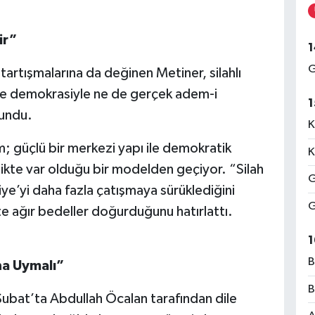
ir”
1
G
artışmalarına da değinen Metiner, silahlı
n ne demokrasiyle ne de gerçek adem-i
1
vundu.
K
; güçlü bir merkezi yapı ile demokratik
K
rlikte var olduğu bir modelden geçiyor. “Silah
G
iye’yi daha fazla çatışmaya sürüklediğini
G
e ağır bedeller doğurduğunu hatırlattı.
1
B
a Uymalı”
B
ubat’ta Abdullah Öcalan tarafından dile