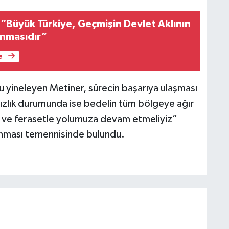
 “Büyük Türkiye, Geçmişin Devlet Aklının
ınmasıdır”
e
 yineleyen Metiner, sürecin başarıya ulaşması
sızlık durumunda ise bedelin tüm bölgeye ağır
yu ve ferasetle yolumuza devam etmeliyiz”
lanması temennisinde bulundu.