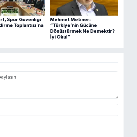
rt, Spor Güvenliği
Mehmet Metiner:
irme Toplantısı'na
“Türkiye’nin Gücüne
Dönüştürmek Ne Demektir?
İyi Oku!”