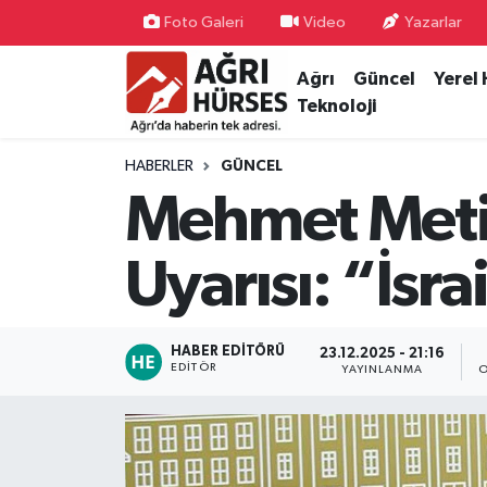
Foto Galeri
Video
Yazarlar
Ağrı
Güncel
Yerel
Hava Durumu
Teknoloji
Trafik Durumu
HABERLER
GÜNCEL
Süper Lig Puan Durumu ve Fikstür
Mehmet Metin
Tüm Manşetler
Uyarısı: “İs
Son Dakika Haberleri
HABER EDITÖRÜ
23.12.2025 - 21:16
Haber Arşivi
EDITÖR
YAYINLANMA
O