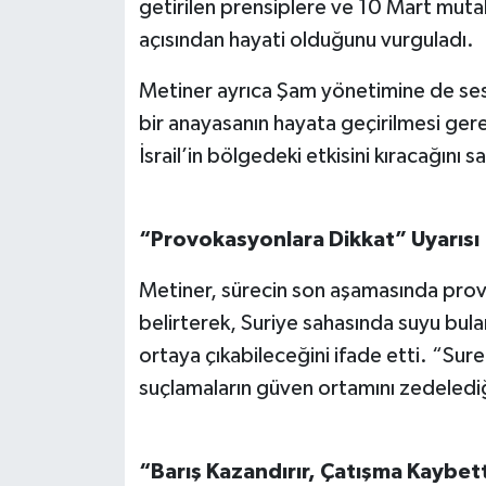
getirilen prensiplere ve 10 Mart mutab
açısından hayati olduğunu vurguladı.
Metiner ayrıca Şam yönetimine de se
bir anayasanın hayata geçirilmesi gerek
İsrail’in bölgedeki etkisini kıracağını 
“Provokasyonlara Dikkat” Uyarısı
Metiner, sürecin son aşamasında provo
belirterek, Suriye sahasında suyu bulan
ortaya çıkabileceğini ifade etti. “Suret
suçlamaların güven ortamını zedelediğ
“Barış Kazandırır, Çatışma Kaybett