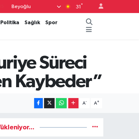
15
°
Beyoğlu
31
18
Politika
Sağlık
Spor
32
38
%0
riye Süreci
14
len Kaybeder”
-
+
A
A
ükleniyor...