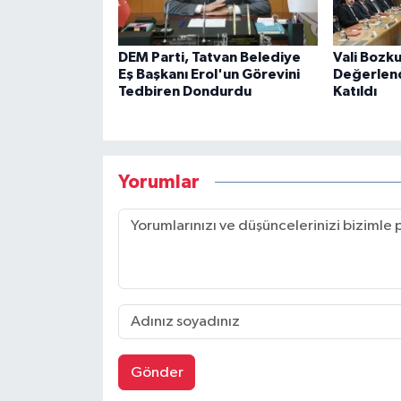
DEM Parti, Tatvan Belediye
Vali Bozku
Eş Başkanı Erol'un Görevini
Değerlend
Tedbiren Dondurdu
Katıldı
Yorumlar
Gönder