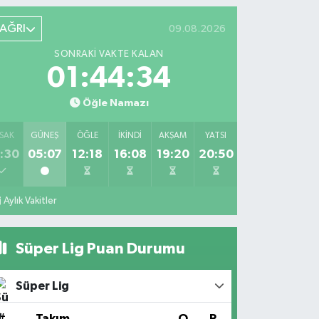
AĞRI
09.08.2026
SONRAKI VAKTE KALAN
01:44:33
Öğle Namazı
SAK
GÜNEŞ
ÖĞLE
İKINDI
AKŞAM
YATSI
:30
05:07
12:18
16:08
19:20
20:50
Aylık Vakitler
Süper Lig Puan Durumu
Süper Lig
#
Takım
O
P