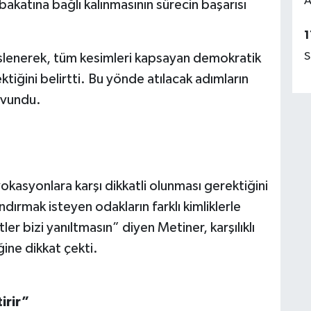
A
akatına bağlı kalınmasının sürecin başarısı
1
S
slenerek, tüm kesimleri kapsayan demokratik
tiğini belirtti. Bu yönde atılacak adımların
savundu.
kasyonlara karşı dikkatli olunması gerektiğini
dırmak isteyen odakların farklı kimliklerle
ler bizi yanıltmasın” diyen Metiner, karşılıklı
ine dikkat çekti.
irir”