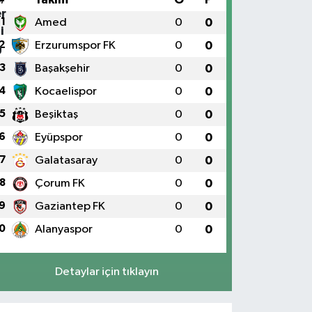
1
Amed
0
0
2
Erzurumspor FK
0
0
3
Başakşehir
0
0
4
Kocaelispor
0
0
5
Beşiktaş
0
0
6
Eyüpspor
0
0
7
Galatasaray
0
0
8
Çorum FK
0
0
9
Gaziantep FK
0
0
0
Alanyaspor
0
0
Detaylar için tıklayın