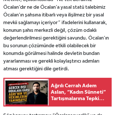
Öcalan’dır ne de Öcalan’a yasal statü talebimiz
Öcalan’ın şahsına itibarlı veya ilişilmez bir yasal
mevkii sağlamayı içeriyor” ifadelerini kullanarak,
konunun şahıs merkezli değil, çözüm odaklı
değerlendirilmesi gerektiğini savundu. Öcalan’ın
bu sorunun çözümünde etkili olabilecek bir
konumda görülmesi halinde devletin bundan
yararlanması ve gerekli kolaylaştırıcı adımları
atması gerektiğini dile getirdi.
Ağrılı Cerrah Adem
Aslan, “Kadın Sünneti”
Tartışmalarına Tepki
Gösterdi!