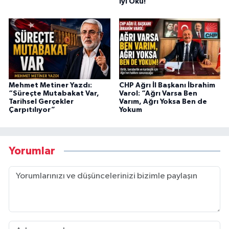
İyi Oku!”
Mehmet Metiner Yazdı:
CHP Ağrı İl Başkanı İbrahim
“Süreçte Mutabakat Var,
Varol: “Ağrı Varsa Ben
Tarihsel Gerçekler
Varım, Ağrı Yoksa Ben de
Çarpıtılıyor”
Yokum
Yorumlar