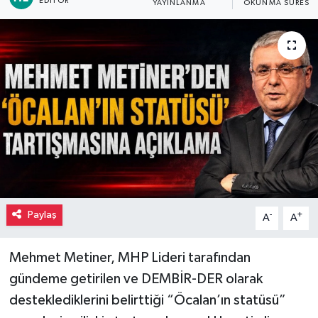
EDITÖR
YAYINLANMA
OKUNMA SÜRESI
Paylaş
-
+
A
A
Mehmet Metiner, MHP Lideri tarafından
gündeme getirilen ve DEMBİR-DER olarak
desteklediklerini belirttiği “Öcalan’ın statüsü”