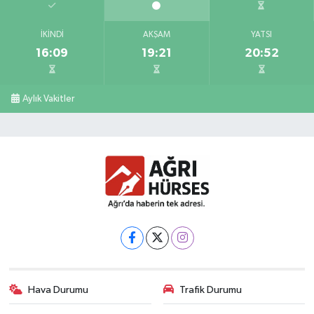
İKINDI
AKŞAM
YATSI
16:09
19:21
20:52
Aylık Vakitler
Hava Durumu
Trafik Durumu