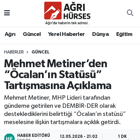
Hava Durumu
Ağrı
Güncel
Yerel Haberler
Dünya
Eğitim
Trafik Durumu
HABERLER
GÜNCEL
Süper Lig Puan Durumu ve Fikstür
Mehmet Metiner’den
Tüm Manşetler
“Öcalan’ın Statüsü”
Tartışmasına Açıklama
Son Dakika Haberleri
Mehmet Metiner, MHP Lideri tarafından
Haber Arşivi
gündeme getirilen ve DEMBİR-DER olarak
desteklediklerini belirttiği “Öcalan’ın statüsü”
meselesine ilişkin tartışmalara açıklık getirdi.
HABER EDITÖRÜ
12.05.2026 - 21:02
1 DK