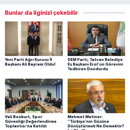
Bunlar da ilginizi çekebilir
Yeni Parti Ağrı Kurucu İl
DEM Parti, Tatvan Belediye
Başkanı Ali Bayram Oldu!
Eş Başkanı Erol'un Görevini
Tedbiren Dondurdu
Vali Bozkurt, Spor
Mehmet Metiner:
Güvenliği Değerlendirme
“Türkiye’nin Gücüne
Toplantısı'na Katıldı
Dönüştürmek Ne Demektir?