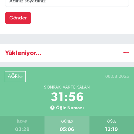
Gönder
Yükleniyor...
AĞRI
08.08.2026
SONRAKI VAKTE KALAN
31:55
Öğle Namazı
İMSAK
GÜNEŞ
ÖĞLE
03:29
05:06
12:19