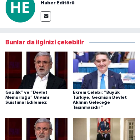
Haber Editörü
Bunlar da ilginizi çekebilir
Gazilik” ve “Devlet
Ekrem Çelebi: “Büyük
Memurluğu” Unvanı
Türkiye, Geçmişin Devlet
Suistimal Edilemez
Aklının Geleceğe
Taşınmasıdır”