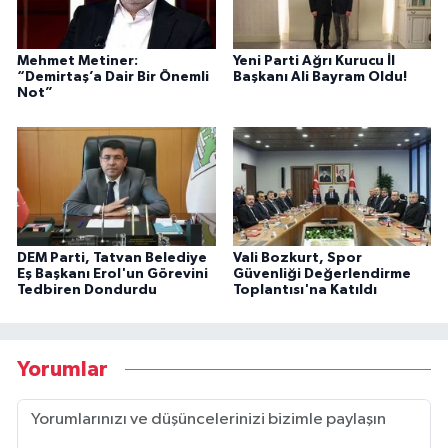
Mehmet Metiner:
Yeni Parti Ağrı Kurucu İl
“Demirtaş’a Dair Bir Önemli
Başkanı Ali Bayram Oldu!
Not”
DEM Parti, Tatvan Belediye
Vali Bozkurt, Spor
Eş Başkanı Erol'un Görevini
Güvenliği Değerlendirme
Tedbiren Dondurdu
Toplantısı'na Katıldı
Yorumlar