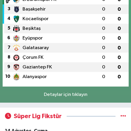
3
Başakşehir
0
0
4
Kocaelispor
0
0
5
Beşiktaş
0
0
6
Eyüpspor
0
0
7
Galatasaray
0
0
8
Çorum FK
0
0
9
Gaziantep FK
0
0
10
Alanyaspor
0
0
Detaylar için tıklayın
Süper Lig Fikstür
14 Ağustos, Cuma