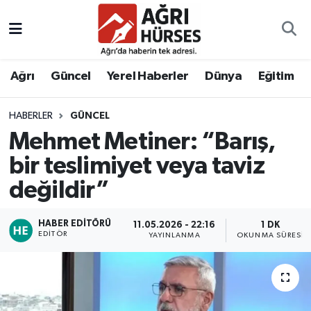
Hava Durumu
Ağrı
Güncel
Yerel Haberler
Dünya
Eğitim
Trafik Durumu
HABERLER
GÜNCEL
Süper Lig Puan Durumu ve Fikstür
Mehmet Metiner: “Barış,
Tüm Manşetler
bir teslimiyet veya taviz
değildir”
Son Dakika Haberleri
HABER EDITÖRÜ
11.05.2026 - 22:16
1 DK
Haber Arşivi
EDITÖR
YAYINLANMA
OKUNMA SÜRESI