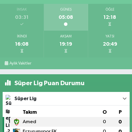
İMSAK
GÜNEŞ
ÖĞLE
03:31
05:08
12:18
İKINDI
AKŞAM
YATSI
16:08
19:19
20:49
Aylık Vakitler
Süper Lig Puan Durumu
Süper Lig
#
Takım
O
P
1
Amed
0
0
2
Erzurumspor FK
0
0