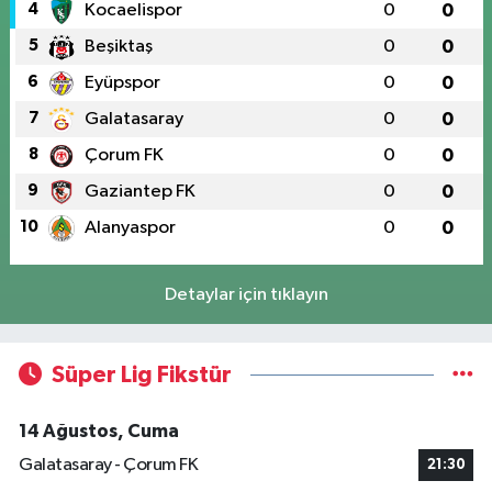
4
Kocaelispor
0
0
5
Beşiktaş
0
0
6
Eyüpspor
0
0
7
Galatasaray
0
0
8
Çorum FK
0
0
9
Gaziantep FK
0
0
10
Alanyaspor
0
0
Detaylar için tıklayın
Süper Lig Fikstür
14 Ağustos, Cuma
Galatasaray - Çorum FK
21:30