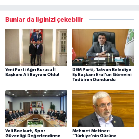
Bunlar da ilginizi çekebilir
Yeni Parti Ağrı Kurucu İl
DEM Parti, Tatvan Belediye
Başkanı Ali Bayram Oldu!
Eş Başkanı Erol'un Görevini
Tedbiren Dondurdu
Vali Bozkurt, Spor
Mehmet Metiner:
Güvenliği Değerlendirme
“Türkiye’nin Gücüne