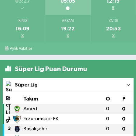
03:27
05:05
12:19
İKINDI
AKŞAM
YATSI
16:09
19:22
20:53
Aylık Vakitler
Süper Lig Puan Durumu
Süper Lig
#
Takım
O
P
1
Amed
0
0
2
Erzurumspor FK
0
0
3
Başakşehir
0
0