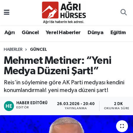
Hava Durumu
Ağrı
Güncel
Yerel Haberler
Dünya
Eğitim
Trafik Durumu
HABERLER
GÜNCEL
Süper Lig Puan Durumu ve Fikstür
Mehmet Metiner: “Yeni
Tüm Manşetler
Medya Düzeni Şart!”
Reis’in söylemine göre AK Parti medyası kendini
Son Dakika Haberleri
konumlandırmalı! yeni medya düzeni şart!
Haber Arşivi
HABER EDITÖRÜ
26.03.2026 - 20:40
2 DK
EDITÖR
YAYINLANMA
OKUNMA SÜRESI