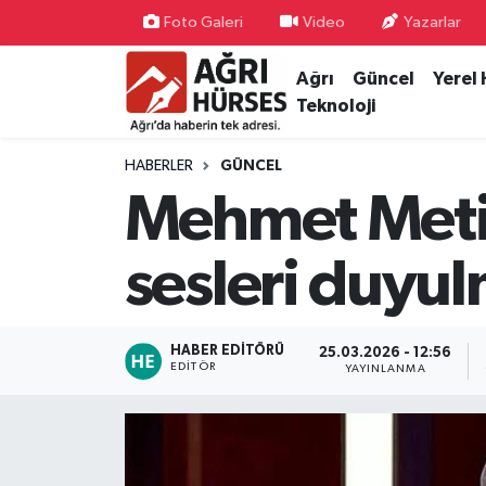
Foto Galeri
Video
Yazarlar
Ağrı
Güncel
Yerel
Hava Durumu
Teknoloji
Trafik Durumu
HABERLER
GÜNCEL
Süper Lig Puan Durumu ve Fikstür
Mehmet Metin
Tüm Manşetler
sesleri duyu
Son Dakika Haberleri
HABER EDITÖRÜ
25.03.2026 - 12:56
Haber Arşivi
EDITÖR
YAYINLANMA