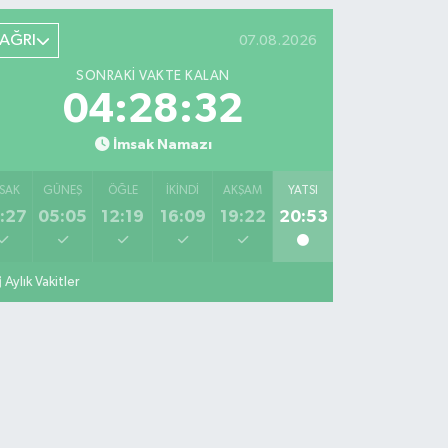
AĞRI
07.08.2026
SONRAKI VAKTE KALAN
04:28:32
İmsak Namazı
SAK
GÜNEŞ
ÖĞLE
İKINDI
AKŞAM
YATSI
:27
05:05
12:19
16:09
19:22
20:53
Aylık Vakitler