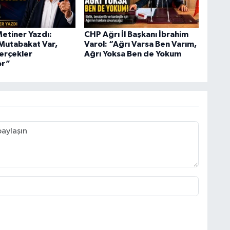
tiner Yazdı:
CHP Ağrı İl Başkanı İbrahim
Mutabakat Var,
Varol: “Ağrı Varsa Ben Varım,
Gerçekler
Ağrı Yoksa Ben de Yokum
or”