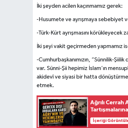
İki şeyden acilen kaçınmamız gerek:
-Husumete ve ayrışmaya sebebiyet v
-Türk-Kürt ayrışmasını körükleyecek za
İki şeyi vakit geçirmeden yapmamız is
-Cumhurbaşkanımızın, “Sünnilik-Şiilik d
var. Sünni-Şii hepimiz İslam’ın mensupla
akidevî ve siyasi bir hatta dönüştürme
etmek.
Ağrılı Cerrah
Tartışmaların
İçeriği Görüntül