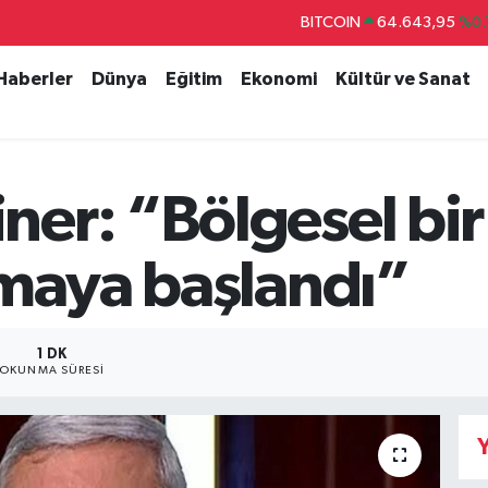
BITCOIN
64.643,95
%0.
DOLAR
47,6704
 Haberler
Dünya
Eğitim
Ekonomi
Kültür ve Sanat
EURO
55,0406
%-0.
STERLİN
64,2143
GRAM ALTIN
6500.87
%0.
er: “Bölgesel bir
BİST100
13.799
%
lmaya başlandı”
1 DK
OKUNMA SÜRESI
Y