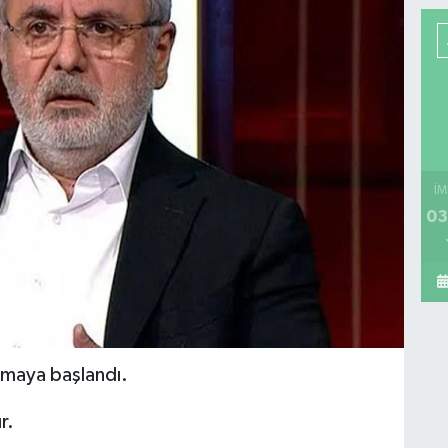
İM
03
ulmaya başlandı.
r.