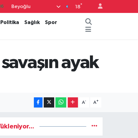
°
Beyoğlu
16
18
%0
Politika
Sağlık
Spor
08
%0
12
 savaşın ayak
70
-
+
A
A
ükleniyor...