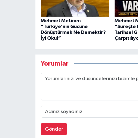
Mehmet Metiner:
Mehmet Me
“Türkiye’nin Gücüne
“Süreçte 
Dönüştürmek Ne Demektir?
Tarihsel 
İyi Oku!”
Çarpıtılıy
Yorumlar
Gönder