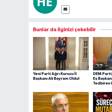
Bunlar da ilginizi çekebilir
Yeni Parti Ağrı Kurucu İl
DEM Parti
Başkanı Ali Bayram Oldu!
Eş Başkanı
Tedbiren