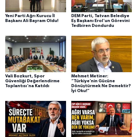
Yeni Parti Ağrı Kurucu İl
DEM Parti, Tatvan Belediye
Başkanı Ali Bayram Oldu!
Eş Başkanı Erol'un Görevini
Tedbiren Dondurdu
Vali Bozkurt, Spor
Mehmet Metiner:
Güvenliği Değerlendirme
“Türkiye’nin Gücüne
Toplantısı'na Katıldı
Dönüştürmek Ne Demektir?
İyi Oku!”