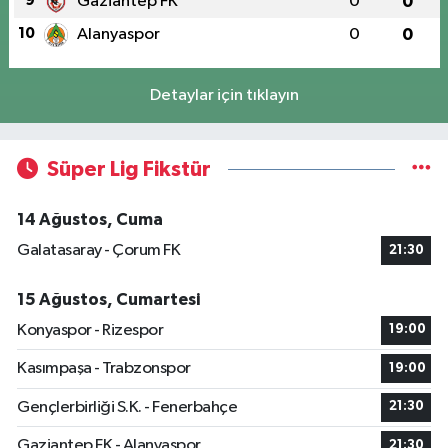
9
Gaziantep FK
0
0
10
Alanyaspor
0
0
Detaylar için tıklayın
Süper Lig Fikstür
14 Ağustos, Cuma
Galatasaray - Çorum FK
21:30
15 Ağustos, Cumartesi
Konyaspor - Rizespor
19:00
Kasımpaşa - Trabzonspor
19:00
Gençlerbirliği S.K. - Fenerbahçe
21:30
Gaziantep FK - Alanyaspor
21:30