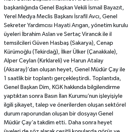
başkanlığında Genel Başkan Vekili İsmail Bayazıt,
Yerel Medya Meclis Başkanı İsrafil Avcı, Genel
Sekreter Yardımcısı Hayati Arıgan, yönetim kurulu
üyeleri İbrahim Aslan ve Sertaç Virancık ile il
temsilcileri Güven Hasbaş (Sakarya), Cenap
Kürümoğlu (Tekirdağ), İlker Ülker (Çanakkale),
Alper Ceylan (Kırklareli) ve Harun Atalay
(Aksaray)’dan oluşan heyet, Genel Müdür Çay ile
1 saatlik bir toplantı gerçekleştirdi. Toplantıda,
Genel Başkan Dim, KGK hakkında bilgilendirme
yaptıktan sonra Basın İlan Kurumu’nun işleyişiyle
ilgili şikayet, talep ve önerilerden oluşan sektörel
durum raporundan oluşan bir dosyayı Genel
Müdür Çay’a takdim etti. Daha sonra heyet
üyeleri de söz alarak çeşitli konularda görüş ve