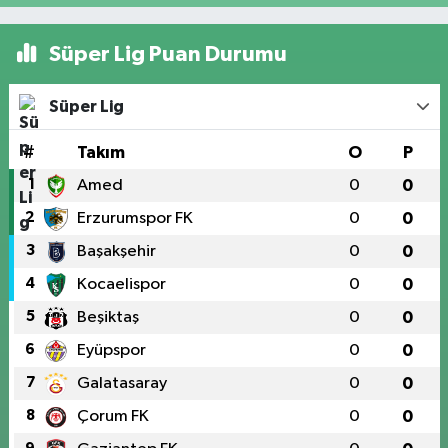
Süper Lig Puan Durumu
Süper Lig
#
Takım
O
P
1
Amed
0
0
2
Erzurumspor FK
0
0
3
Başakşehir
0
0
4
Kocaelispor
0
0
5
Beşiktaş
0
0
6
Eyüpspor
0
0
7
Galatasaray
0
0
8
Çorum FK
0
0