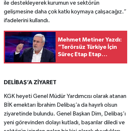
ile destekleyerek kurumun ve sektörün
gelişmesine daha çok katkı koymaya çalışacağız.”
ifadelerini kullandı.
Mehmet Metiner Yazdı:
“Terörsüz Türkiye İçin
Süreç Etap Etap
İlerleyecek”
DELİBAŞ’A ZİYARET
KGK heyeti Genel Müdür Yardımcısı olarak atanan
BİK emektarı İbrahim Delibaş’a da hayırlı olsun
ziyaretinde bulundu. Genel Başkan Dim, Delibaş’ı
yeni görevinden dolayı kutladı, başarılar diledi ve