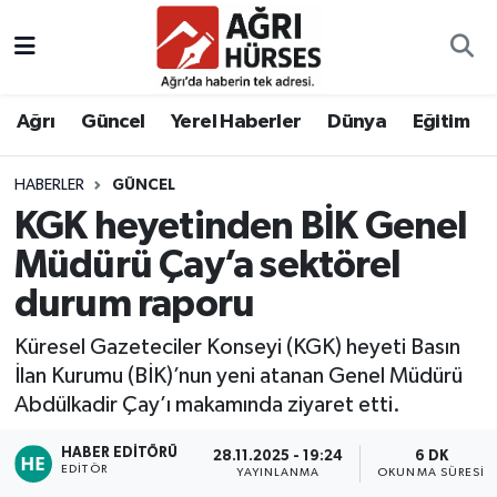
Hava Durumu
Ağrı
Güncel
Yerel Haberler
Dünya
Eğitim
Trafik Durumu
HABERLER
GÜNCEL
Süper Lig Puan Durumu ve Fikstür
KGK heyetinden BİK Genel
Tüm Manşetler
Müdürü Çay’a sektörel
durum raporu
Son Dakika Haberleri
Küresel Gazeteciler Konseyi (KGK) heyeti Basın
Haber Arşivi
İlan Kurumu (BİK)’nun yeni atanan Genel Müdürü
Abdülkadir Çay’ı makamında ziyaret etti.
HABER EDITÖRÜ
28.11.2025 - 19:24
6 DK
EDITÖR
YAYINLANMA
OKUNMA SÜRESI