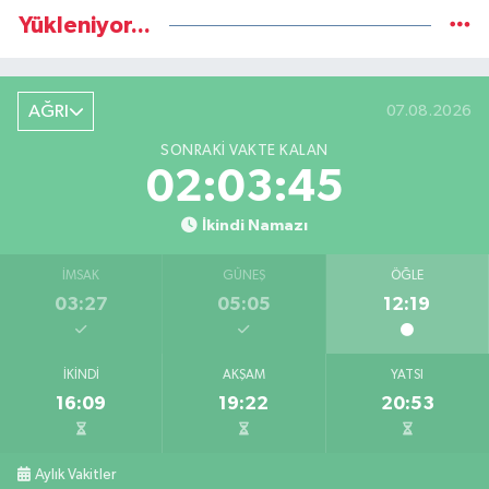
Yükleniyor...
AĞRI
07.08.2026
SONRAKI VAKTE KALAN
02:03:44
İkindi Namazı
İMSAK
GÜNEŞ
ÖĞLE
03:27
05:05
12:19
İKINDI
AKŞAM
YATSI
16:09
19:22
20:53
Aylık Vakitler