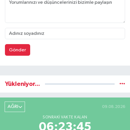
Gönder
Yükleniyor...
AĞRI
09.08.2026
SONRAKI VAKTE KALAN
06:23:44