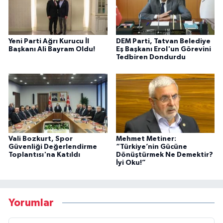
Yeni Parti Ağrı Kurucu İl
DEM Parti, Tatvan Belediye
Başkanı Ali Bayram Oldu!
Eş Başkanı Erol'un Görevini
Tedbiren Dondurdu
Vali Bozkurt, Spor
Mehmet Metiner:
Güvenliği Değerlendirme
“Türkiye’nin Gücüne
Toplantısı'na Katıldı
Dönüştürmek Ne Demektir?
İyi Oku!”
Yorumlar