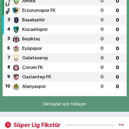
1
Amed
0
0
2
Erzurumspor FK
0
0
3
Başakşehir
0
0
4
Kocaelispor
0
0
5
Beşiktaş
0
0
6
Eyüpspor
0
0
7
Galatasaray
0
0
8
Çorum FK
0
0
9
Gaziantep FK
0
0
10
Alanyaspor
0
0
Detaylar için tıklayın
Süper Lig Fikstür