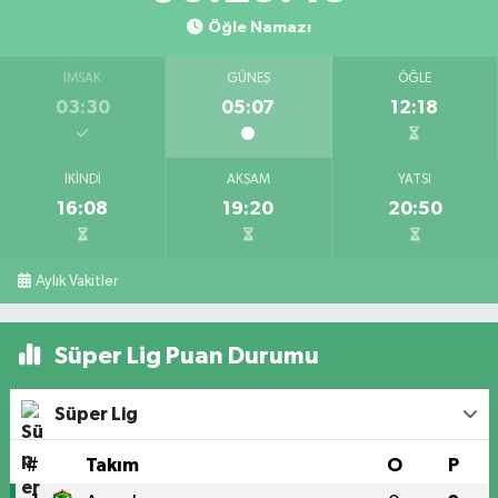
Öğle Namazı
İMSAK
GÜNEŞ
ÖĞLE
03:30
05:07
12:18
İKINDI
AKŞAM
YATSI
16:08
19:20
20:50
Aylık Vakitler
Süper Lig Puan Durumu
Süper Lig
#
Takım
O
P