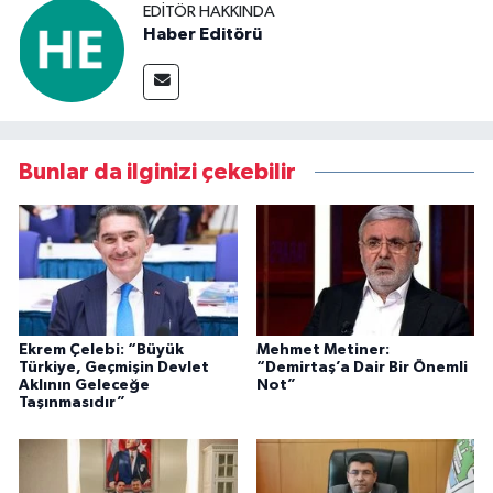
EDITÖR HAKKINDA
Haber Editörü
Bunlar da ilginizi çekebilir
Ekrem Çelebi: “Büyük
Mehmet Metiner:
Türkiye, Geçmişin Devlet
“Demirtaş’a Dair Bir Önemli
Aklının Geleceğe
Not”
Taşınmasıdır”