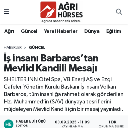
Hava Durumu
Ağrı
Güncel
Yerel Haberler
Dünya
Eğitim
Trafik Durumu
HABERLER
GÜNCEL
Süper Lig Puan Durumu ve Fikstür
İş insanı Barbaros’tan
Tüm Manşetler
Mevlid Kandili Mesajı
SHELTER INN Otel Spa, VB Enerji AŞ ve Ezgi
Son Dakika Haberleri
Cafeler Yönetim Kurulu Başkanı İş insanı Volkan
Barbaros, tüm insanlığa rahmet olarak gönderilen
Haber Arşivi
Hz. Muhammed’in (SAV) dünyaya teşriflerini
müjdeleyen Mevlid Kandili için bir mesaj yayınladı.
HABER EDITÖRÜ
03.09.2025 - 11:09
1 DK
EDITÖR
YAYINLANMA
OKUNMA SÜRESI