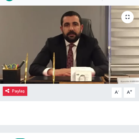
Paylaş
-
+
A
A