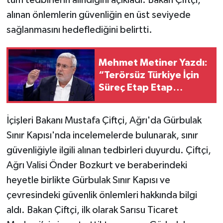
tüm tedbirlerin alındığını açıkladı. Bakan Çiftçi,
alınan önlemlerin güvenliğin en üst seviyede
sağlanmasını hedeflediğini belirtti.
Mehmet Metiner Yazdı:
“Terörsüz Türkiye İçin
Süreç Etap Etap
İlerleyecek”
İçişleri Bakanı Mustafa Çiftçi, Ağrı'da Gürbulak
Sınır Kapısı'nda incelemelerde bulunarak, sınır
güvenliğiyle ilgili alınan tedbirleri duyurdu. Çiftçi,
Ağrı Valisi Önder Bozkurt ve beraberindeki
heyetle birlikte Gürbulak Sınır Kapısı ve
çevresindeki güvenlik önlemleri hakkında bilgi
aldı. Bakan Çiftçi, ilk olarak Sarısu Ticaret