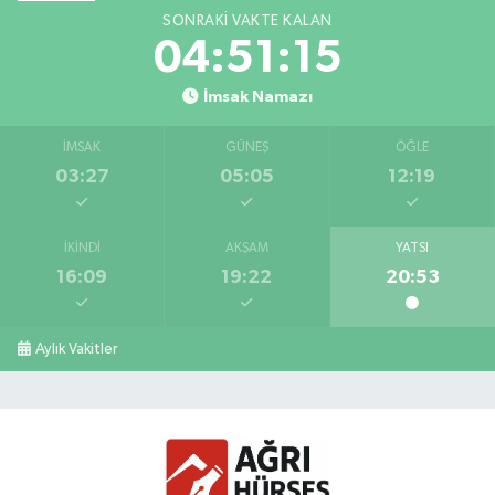
SONRAKI VAKTE KALAN
04:51:14
İmsak Namazı
İMSAK
GÜNEŞ
ÖĞLE
03:27
05:05
12:19
İKINDI
AKŞAM
YATSI
16:09
19:22
20:53
Aylık Vakitler