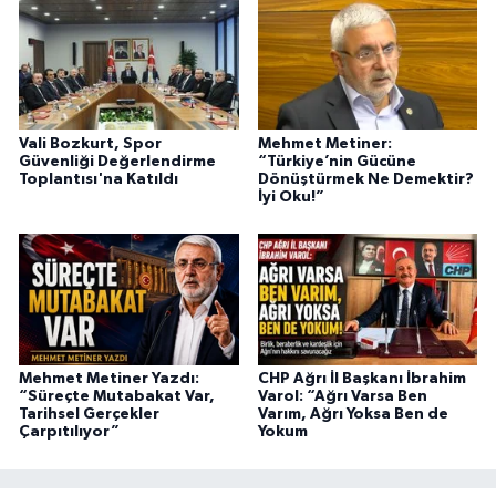
Vali Bozkurt, Spor
Mehmet Metiner:
Güvenliği Değerlendirme
“Türkiye’nin Gücüne
Toplantısı'na Katıldı
Dönüştürmek Ne Demektir?
İyi Oku!”
Mehmet Metiner Yazdı:
CHP Ağrı İl Başkanı İbrahim
“Süreçte Mutabakat Var,
Varol: “Ağrı Varsa Ben
Tarihsel Gerçekler
Varım, Ağrı Yoksa Ben de
Çarpıtılıyor”
Yokum