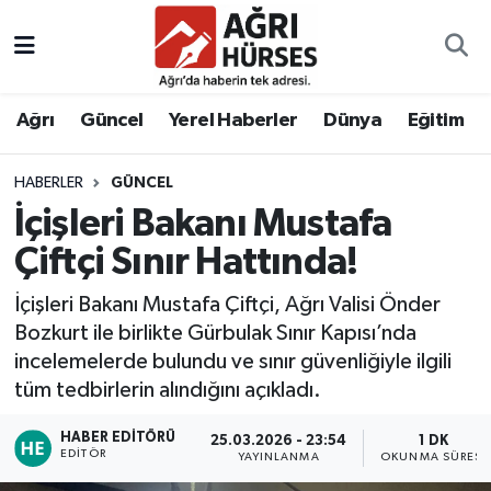
Hava Durumu
Ağrı
Güncel
Yerel Haberler
Dünya
Eğitim
Trafik Durumu
HABERLER
GÜNCEL
Süper Lig Puan Durumu ve Fikstür
İçişleri Bakanı Mustafa
Tüm Manşetler
Çiftçi Sınır Hattında!
İçişleri Bakanı Mustafa Çiftçi, Ağrı Valisi Önder
Son Dakika Haberleri
Bozkurt ile birlikte Gürbulak Sınır Kapısı’nda
incelemelerde bulundu ve sınır güvenliğiyle ilgili
Haber Arşivi
tüm tedbirlerin alındığını açıkladı.
HABER EDITÖRÜ
25.03.2026 - 23:54
1 DK
EDITÖR
YAYINLANMA
OKUNMA SÜRESI