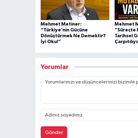
Mehmet Metiner:
Mehmet Me
“Türkiye’nin Gücüne
“Süreçte 
Dönüştürmek Ne Demektir?
Tarihsel 
İyi Oku!”
Çarpıtılıy
Yorumlar
Gönder