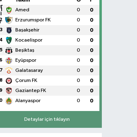
1
Amed
0
0
2
Erzurumspor FK
0
0
3
Başakşehir
0
0
4
Kocaelispor
0
0
5
Beşiktaş
0
0
6
Eyüpspor
0
0
7
Galatasaray
0
0
8
Çorum FK
0
0
9
Gaziantep FK
0
0
0
Alanyaspor
0
0
Detaylar için tıklayın