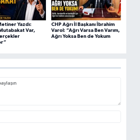
tiner Yazdı:
CHP Ağrı İl Başkanı İbrahim
Mutabakat Var,
Varol: “Ağrı Varsa Ben Varım,
Gerçekler
Ağrı Yoksa Ben de Yokum
or”