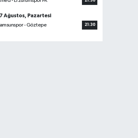
med - Erzurumspor FK
21:30
7 Ağustos, Pazartesi
amsunspor - Göztepe
21:30