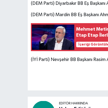
(DEM Parti) Diyarbakır BB Eş Başkanı 
(DEM Parti) Mardin BB Eş Başkanı Ahm
Mehmet Metine
Etap Etap İle
İçeriği Görüntül
(İYİ Parti) Nevşehir BB Başkanı Rasim A
EDITÖR HAKKINDA