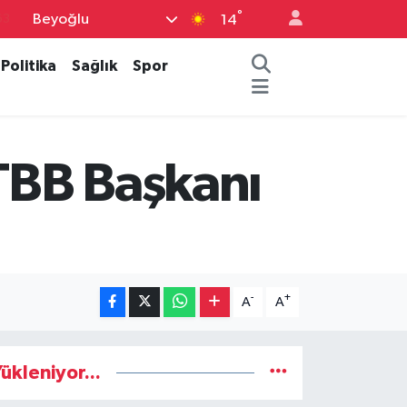
63
°
Beyoğlu
14
16
Politika
Sağlık
Spor
02
07
45
TBB Başkanı
70
-
+
A
A
ükleniyor...