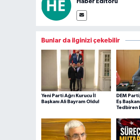
Haber Editörü
Bunlar da ilginizi çekebilir
Yeni Parti Ağrı Kurucu İl
DEM Parti
Başkanı Ali Bayram Oldu!
Eş Başkanı
Tedbiren