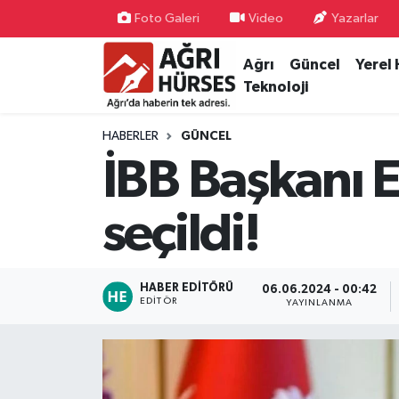
Foto Galeri
Video
Yazarlar
Ağrı
Güncel
Yerel
Hava Durumu
Teknoloji
Trafik Durumu
HABERLER
GÜNCEL
Süper Lig Puan Durumu ve Fikstür
İBB Başkanı 
Tüm Manşetler
seçildi!
Son Dakika Haberleri
HABER EDITÖRÜ
06.06.2024 - 00:42
Haber Arşivi
EDITÖR
YAYINLANMA