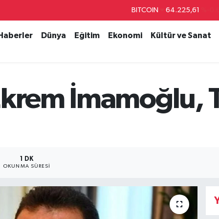
BITCOIN
64.225,61
%-0.
DOLAR
47,7143
%0.
 Haberler
Dünya
Eğitim
Ekonomi
Kültür ve Sanat
EURO
55,0317
%-0.
STERLİN
64,2463
%0.
GRAM ALTIN
6510.40
%0.
Ekrem İmamoğlu, 
BİST100
13.799
%
1 DK
OKUNMA SÜRESI
Y