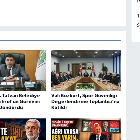
A
1
S
, Tatvan Belediye
Vali Bozkurt, Spor Güvenliği
 Erol'un Görevini
Değerlendirme Toplantısı'na
 Dondurdu
Katıldı