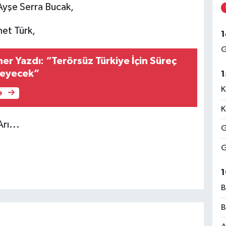
Ayşe Serra Bucak,
et Türk,
1
G
r Yazdı: “Terörsüz Türkiye İçin Süreç
rleyecek”
1
K
e
K
rı...
G
G
1
B
B