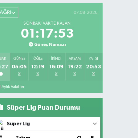
AĞRI
07.08.2026
SONRAKI VAKTE KALAN
01:17:52
Güneş Namazı
SAK
GÜNEŞ
ÖĞLE
İKINDI
AKŞAM
YATSI
:27
05:05
12:19
16:09
19:22
20:53
Aylık Vakitler
Süper Lig Puan Durumu
Süper Lig
#
Takım
O
P