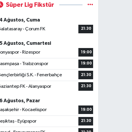
Süper Lig Fikstür
4 Ağustos, Cuma
alatasaray - Çorum FK
21:30
5 Ağustos, Cumartesi
onyaspor - Rizespor
19:00
asımpaşa - Trabzonspor
19:00
ençlerbirliği S.K. - Fenerbahçe
21:30
aziantep FK - Alanyaspor
21:30
6 Ağustos, Pazar
aşakşehir - Kocaelispor
19:00
eşiktaş - Eyüpspor
21:30