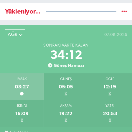
Yükleniyor...
AĞRI
07.08.2026
SONRAKI VAKTE KALAN
34:12
Güneş Namazı
İMSAK
GÜNEŞ
ÖĞLE
03:27
05:05
12:19
İKINDI
AKŞAM
YATSI
16:09
19:22
20:53