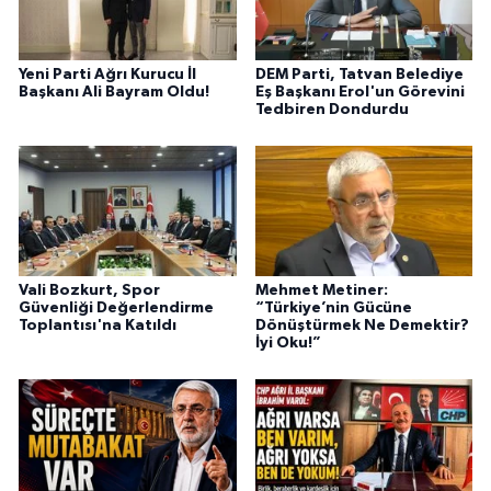
Yeni Parti Ağrı Kurucu İl
DEM Parti, Tatvan Belediye
Başkanı Ali Bayram Oldu!
Eş Başkanı Erol'un Görevini
Tedbiren Dondurdu
Vali Bozkurt, Spor
Mehmet Metiner:
Güvenliği Değerlendirme
“Türkiye’nin Gücüne
Toplantısı'na Katıldı
Dönüştürmek Ne Demektir?
İyi Oku!”