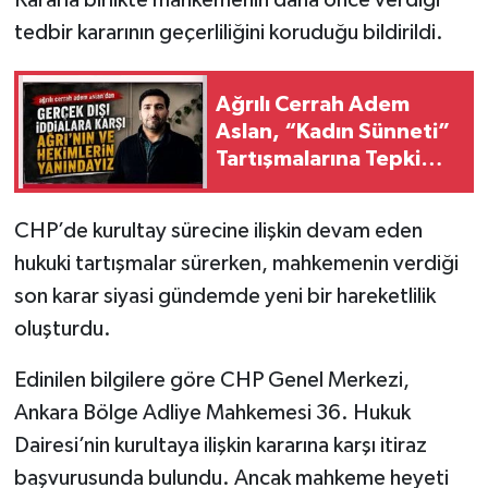
Kararla birlikte mahkemenin daha önce verdiği
tedbir kararının geçerliliğini koruduğu bildirildi.
Ağrılı Cerrah Adem
Aslan, “Kadın Sünneti”
Tartışmalarına Tepki
Gösterdi!
CHP’de kurultay sürecine ilişkin devam eden
hukuki tartışmalar sürerken, mahkemenin verdiği
son karar siyasi gündemde yeni bir hareketlilik
oluşturdu.
Edinilen bilgilere göre CHP Genel Merkezi,
Ankara Bölge Adliye Mahkemesi 36. Hukuk
Dairesi’nin kurultaya ilişkin kararına karşı itiraz
başvurusunda bulundu. Ancak mahkeme heyeti