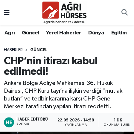
Hava Durumu
Ağrı
Güncel
Yerel Haberler
Dünya
Eğitim
Trafik Durumu
HABERLER
GÜNCEL
Süper Lig Puan Durumu ve Fikstür
CHP’nin itirazı kabul
Tüm Manşetler
edilmedi!
Ankara Bölge Adliye Mahkemesi 36. Hukuk
Son Dakika Haberleri
Dairesi, CHP Kurultayı’na ilişkin verdiği “mutlak
butlan” ve tedbir kararına karşı CHP Genel
Haber Arşivi
Merkezi tarafından yapılan itirazı reddetti.
HABER EDITÖRÜ
22.05.2026 - 14:58
1 DK
EDITÖR
YAYINLANMA
OKUNMA SÜRESI