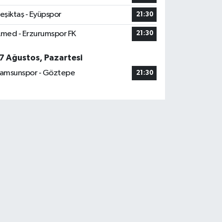
eşiktaş - Eyüpspor
21:30
med - Erzurumspor FK
21:30
7 Ağustos, Pazartesi
amsunspor - Göztepe
21:30