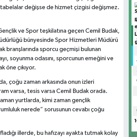
ki tabelalar değişse de hizmet çizgisi değişmez.
ençlik ve Spor teşkilatına geçen Cemil Budak,
l Müdürlüğü bünyesinde Spor Hizmetleri Müdürü
yak branşlarında sporcu geçmişi bulunan
ahayı, soyunma odasını, sporcunun emeğini ve
ak öne çıkıyor.
nda, çoğu zaman arkasında onun izleri
am varsa, tesis varsa Cemil Budak orada.
zaman yurtlarda, kimi zaman gençlik
rumluluk nerede” sorusunun cevabı çoğu
1
ıfladığı illerde, bu hafızayı ayakta tutmak kolay