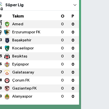
Süper Lig
#
Takım
O
P
1
Amed
0
0
2
Erzurumspor FK
0
0
3
Başakşehir
0
0
4
Kocaelispor
0
0
5
Beşiktaş
0
0
6
Eyüpspor
0
0
7
Galatasaray
0
0
8
Çorum FK
0
0
9
Gaziantep FK
0
0
0
Alanyaspor
0
0