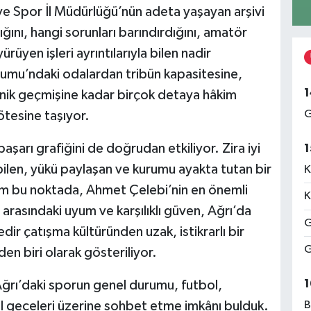
ve Spor İl Müdürlüğü’nün adeta yaşayan arşivi
ını, hangi sorunları barındırdığını, amatör
ürüyen işleri ayrıntılarıyla bilen nadir
dyumu’ndaki odalardan tribün kapasitesine,
1
nik geçmişine kadar birçok detaya hâkim
G
ötesine taşıyor.
şarı grafiğini de doğrudan etkiliyor. Zira iyi
1
 bilen, yükü paylaşan ve kurumu ayakta tutan bir
K
tam bu noktada, Ahmet Çelebi’nin en önemli
K
li arasındaki uyum ve karşılıklı güven, Ağrı’da
G
dir çatışma kültüründen uzak, istikrarlı bir
G
en biri olarak gösteriliyor.
1
ğrı’daki sporun genel durumu, futbol,
 geceleri üzerine sohbet etme imkânı bulduk.
B