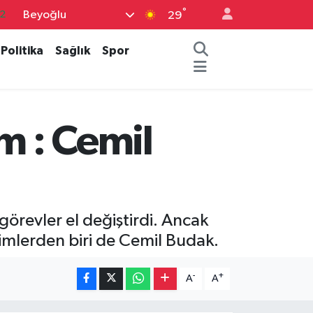
°
Beyoğlu
29
7
7
Politika
Sağlık
Spor
5
2
9
m : Cemil
görevler el değiştirdi. Ancak
isimlerden biri de Cemil Budak.
-
+
A
A