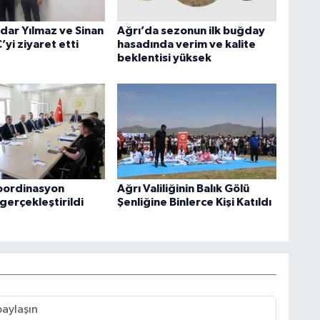
rdar Yılmaz ve Sinan
Ağrı’da sezonun ilk buğday
yi ziyaret etti
hasadında verim ve kalite
beklentisi yüksek
oordinasyon
Ağrı Valiliğinin Balık Gölü
 gerçekleştirildi
Şenliğine Binlerce Kişi Katıldı