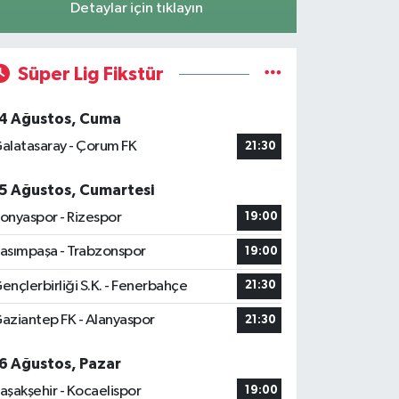
Detaylar için tıklayın
Süper Lig Fikstür
4 Ağustos, Cuma
alatasaray - Çorum FK
21:30
5 Ağustos, Cumartesi
onyaspor - Rizespor
19:00
asımpaşa - Trabzonspor
19:00
ençlerbirliği S.K. - Fenerbahçe
21:30
aziantep FK - Alanyaspor
21:30
6 Ağustos, Pazar
aşakşehir - Kocaelispor
19:00