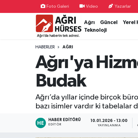
Foto Galeri
Video
Yazarlar
Ağrı
Güncel
Yerel
Hava Durumu
Teknoloji
Trafik Durumu
HABERLER
AĞRI
Süper Lig Puan Durumu ve Fikstür
Ağrı'ya Hizme
Tüm Manşetler
Budak
Son Dakika Haberleri
Ağrı’da yıllar içinde birçok bür
Haber Arşivi
bazı isimler vardır ki tabelalar
HABER EDITÖRÜ
10.01.2026 - 13:00
EDITÖR
YAYINLANMA