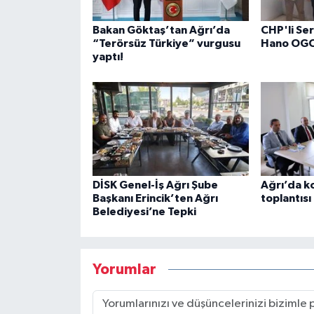
Bakan Göktaş’tan Ağrı’da
CHP'li Se
“Terörsüz Türkiye” vurgusu
Hano OGC’
yaptı!
DİSK Genel-İş Ağrı Şube
Ağrı’da k
Başkanı Erincik’ten Ağrı
toplantısı
Belediyesi’ne Tepki
Yorumlar