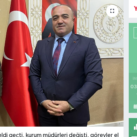
Y
İM
03
eldi geçti, kurum müdürleri değişti, görevler el