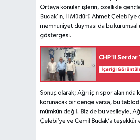
Ortaya konulan işlerin, özellikle genç
Budak’ın, İl Müdürü Ahmet Çelebi’ye d
memnuniyet duyması da bu kurumsal u
göstergesi.
CHP'li Serdar 
İçeriği Görüntül
Sonuç olarak; Ağrı için spor alanında k
korunacak bir denge varsa, bu tablo
mümkün değil. Biz de bu vesileyle, Ağ
Çelebi’ye ve Cemil Budak’a teşekkür 