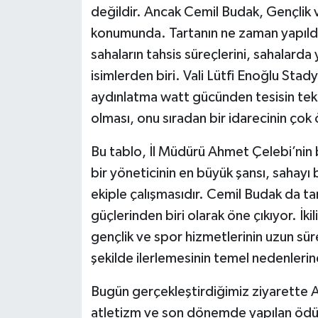
değildir. Ancak Cemil Budak, Gençlik 
konumunda. Tartanın ne zaman yapıldığ
sahaların tahsis süreçlerini, sahalarda y
isimlerden biri. Vali Lütfi Enoğlu Sta
aydınlatma watt gücünden tesisin tek
olması, onu sıradan bir idarecinin çok 
Bu tablo, İl Müdürü Ahmet Çelebi’nin ba
bir yöneticinin en büyük şansı, sahayı
ekiple çalışmasıdır. Cemil Budak da 
güçlerinden biri olarak öne çıkıyor. İki
gençlik ve spor hizmetlerinin uzun süre
şekilde ilerlemesinin temel nedenlerind
Bugün gerçekleştirdiğimiz ziyarette A
atletizm ve son dönemde yapılan ödül