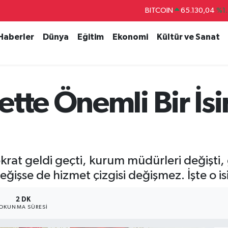
DOLAR
47,7106
%0.1
EURO
55,1652
%0.2
 Haberler
Dünya
Eğitim
Ekonomi
Kültür ve Sanat
STERLİN
64,4046
%0.3
GRAM ALTIN
6618.49
%2.1
BİST100
13.773
%-1
tte Önemli Bir İsi
okrat geldi geçti, kurum müdürleri değişti, 
 değişse de hizmet çizgisi değişmez. İşte o 
2 DK
OKUNMA SÜRESI