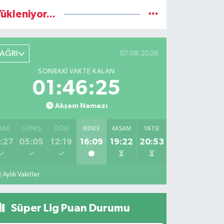
ükleniyor...
AĞRI
07.08.2026
SONRAKI VAKTE KALAN
01:46:24
Akşam Namazı
SAK
GÜNEŞ
ÖĞLE
İKINDI
AKŞAM
YATSI
:27
05:05
12:19
16:09
19:22
20:53
Aylık Vakitler
Süper Lig Puan Durumu