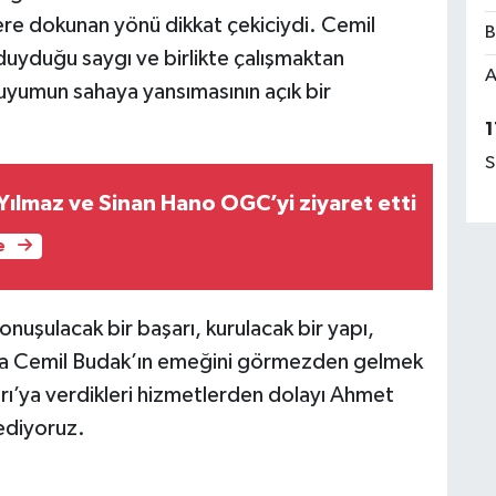
lere dokunan yönü dikkat çekiciydi. Cemil
B
uyduğu saygı ve birlikte çalışmaktan
A
yumun sahaya yansımasının açık bir
1
S
Yılmaz ve Sinan Hano OGC’yi ziyaret etti
e
onuşulacak bir başarı, kurulacak bir yapı,
da Cemil Budak’ın emeğini görmezden gelmek
rı’ya verdikleri hizmetlerden dolayı Ahmet
ediyoruz.