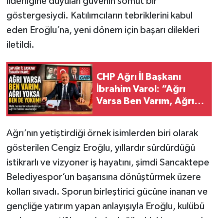
liderliğine duyulan güvenin somut bir
göstergesiydi. Katılımcıların tebriklerini kabul
eden Eroğlu’na, yeni dönem için başarı dilekleri
iletildi.
CHP Ağrı İl Başkanı
İbrahim Varol: “Ağrı
Varsa Ben Varım, Ağrı
Yoksa Ben de Yokum
Ağrı’nın yetiştirdiği örnek isimlerden biri olarak
gösterilen Cengiz Eroğlu, yıllardır sürdürdüğü
istikrarlı ve vizyoner iş hayatını, şimdi Sancaktepe
Belediyespor’un başarısına dönüştürmek üzere
kolları sıvadı. Sporun birleştirici gücüne inanan ve
gençliğe yatırım yapan anlayışıyla Eroğlu, kulübü