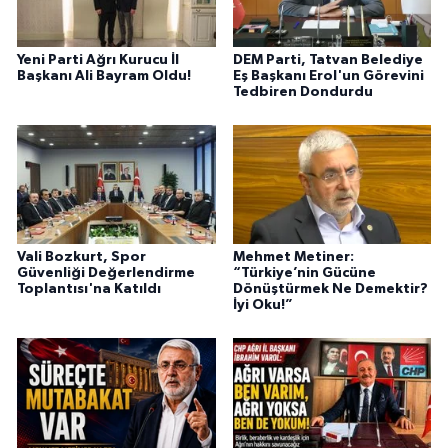
Yeni Parti Ağrı Kurucu İl
DEM Parti, Tatvan Belediye
Başkanı Ali Bayram Oldu!
Eş Başkanı Erol'un Görevini
Tedbiren Dondurdu
Vali Bozkurt, Spor
Mehmet Metiner:
Güvenliği Değerlendirme
“Türkiye’nin Gücüne
Toplantısı'na Katıldı
Dönüştürmek Ne Demektir?
İyi Oku!”