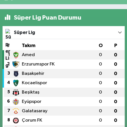
Süper Lig Puan Durumu
Süper Lig
#
Takım
O
P
1
Amed
0
0
2
Erzurumspor FK
0
0
3
Başakşehir
0
0
4
Kocaelispor
0
0
5
Beşiktaş
0
0
6
Eyüpspor
0
0
7
Galatasaray
0
0
8
Çorum FK
0
0