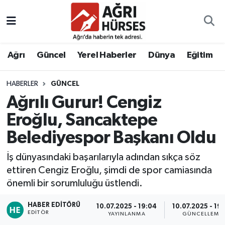
Hava Durumu
Ağrı
Güncel
Yerel Haberler
Dünya
Eğitim
Trafik Durumu
HABERLER
GÜNCEL
Süper Lig Puan Durumu ve Fikstür
Ağrılı Gurur! Cengiz
Tüm Manşetler
Eroğlu, Sancaktepe
Belediyespor Başkanı Oldu
Son Dakika Haberleri
İş dünyasındaki başarılarıyla adından sıkça söz
Haber Arşivi
ettiren Cengiz Eroğlu, şimdi de spor camiasında
önemli bir sorumluluğu üstlendi.
HABER EDITÖRÜ
10.07.2025 - 19:04
10.07.2025 - 19
EDITÖR
YAYINLANMA
GÜNCELLEME