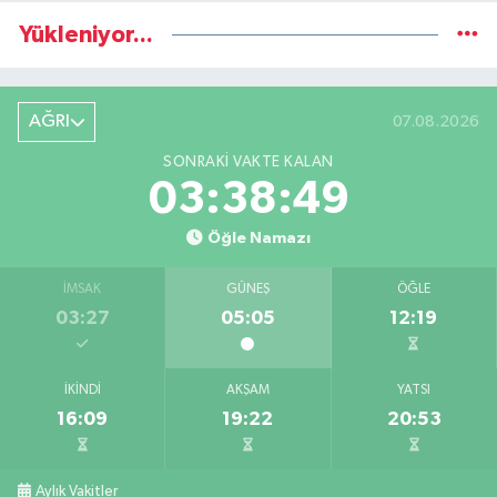
Yükleniyor...
AĞRI
07.08.2026
SONRAKI VAKTE KALAN
03:38:48
Öğle Namazı
İMSAK
GÜNEŞ
ÖĞLE
03:27
05:05
12:19
İKINDI
AKŞAM
YATSI
16:09
19:22
20:53
Aylık Vakitler