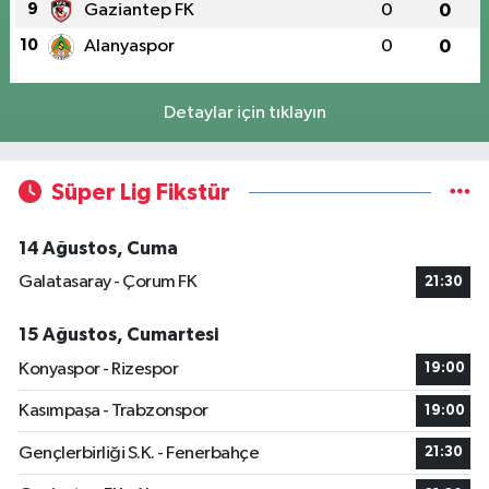
9
Gaziantep FK
0
0
10
Alanyaspor
0
0
Detaylar için tıklayın
Süper Lig Fikstür
14 Ağustos, Cuma
Galatasaray - Çorum FK
21:30
15 Ağustos, Cumartesi
Konyaspor - Rizespor
19:00
Kasımpaşa - Trabzonspor
19:00
Gençlerbirliği S.K. - Fenerbahçe
21:30