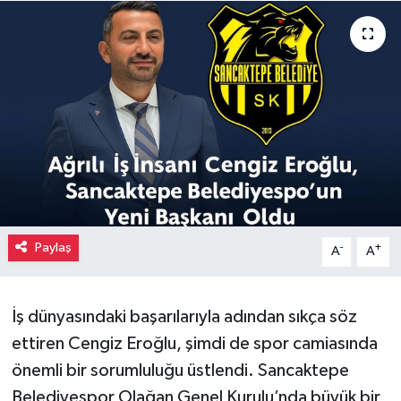
Paylaş
-
+
A
A
İş dünyasındaki başarılarıyla adından sıkça söz
ettiren Cengiz Eroğlu, şimdi de spor camiasında
önemli bir sorumluluğu üstlendi. Sancaktepe
Belediyespor Olağan Genel Kurulu’nda büyük bir