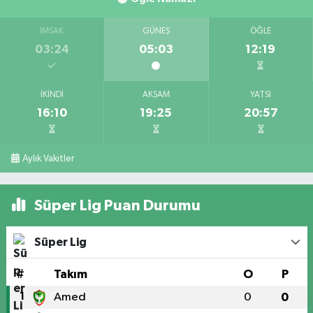
İMSAK
GÜNEŞ
ÖĞLE
03:24
05:03
12:19
İKINDI
AKŞAM
YATSI
16:10
19:25
20:57
Aylık Vakitler
Süper Lig Puan Durumu
Süper Lig
#
Takım
O
P
1
Amed
0
0