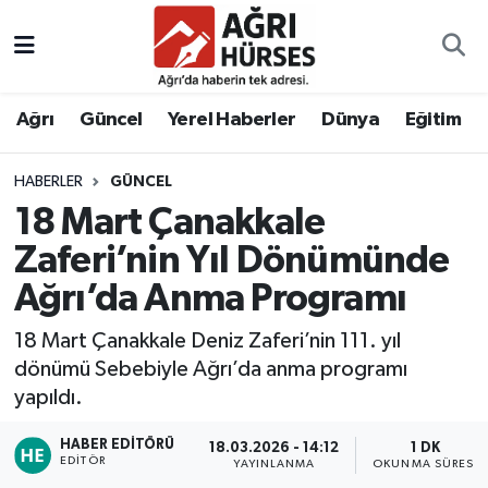
Hava Durumu
Ağrı
Güncel
Yerel Haberler
Dünya
Eğitim
Trafik Durumu
HABERLER
GÜNCEL
Süper Lig Puan Durumu ve Fikstür
18 Mart Çanakkale
Tüm Manşetler
Zaferi’nin Yıl Dönümünde
Ağrı’da Anma Programı
Son Dakika Haberleri
18 Mart Çanakkale Deniz Zaferi’nin 111. yıl
Haber Arşivi
dönümü Sebebiyle Ağrı’da anma programı
yapıldı.
HABER EDITÖRÜ
18.03.2026 - 14:12
1 DK
EDITÖR
YAYINLANMA
OKUNMA SÜRESI