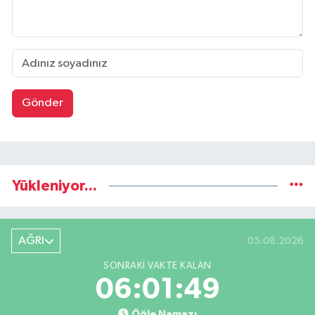
Gönder
Yükleniyor...
AĞRI
05.08.2026
SONRAKI VAKTE KALAN
06:01:48
Öğle Namazı