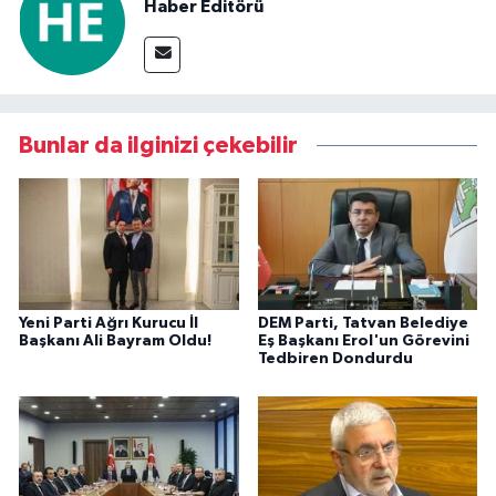
Haber Editörü
Bunlar da ilginizi çekebilir
Yeni Parti Ağrı Kurucu İl
DEM Parti, Tatvan Belediye
Başkanı Ali Bayram Oldu!
Eş Başkanı Erol'un Görevini
Tedbiren Dondurdu