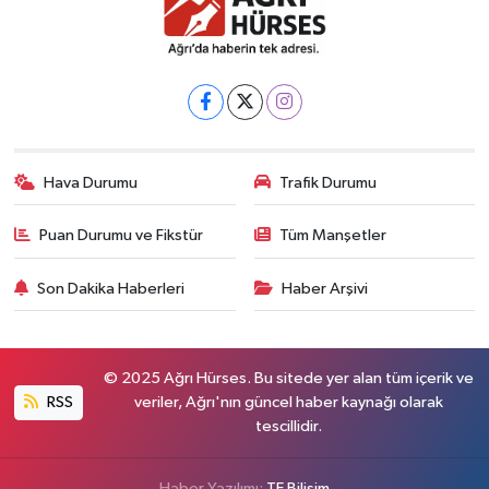
Hava Durumu
Trafik Durumu
Puan Durumu ve Fikstür
Tüm Manşetler
Son Dakika Haberleri
Haber Arşivi
© 2025 Ağrı Hürses. Bu sitede yer alan tüm içerik ve
RSS
veriler, Ağrı'nın güncel haber kaynağı olarak
tescillidir.
Haber Yazılımı:
TE Bilişim