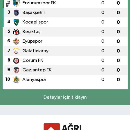
2
Erzurumspor FK
0
0
3
Başakşehir
0
0
4
Kocaelispor
0
0
5
Beşiktaş
0
0
6
Eyüpspor
0
0
7
Galatasaray
0
0
8
Çorum FK
0
0
9
Gaziantep FK
0
0
10
Alanyaspor
0
0
Detaylar için tıklayın