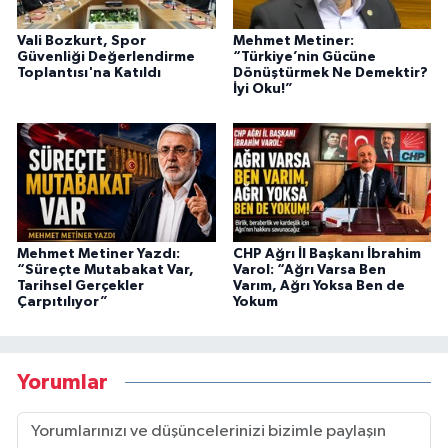
Vali Bozkurt, Spor
Mehmet Metiner:
Güvenliği Değerlendirme
“Türkiye’nin Gücüne
Toplantısı'na Katıldı
Dönüştürmek Ne Demektir?
İyi Oku!”
Mehmet Metiner Yazdı:
CHP Ağrı İl Başkanı İbrahim
“Süreçte Mutabakat Var,
Varol: “Ağrı Varsa Ben
Tarihsel Gerçekler
Varım, Ağrı Yoksa Ben de
Çarpıtılıyor”
Yokum
Yorumlar