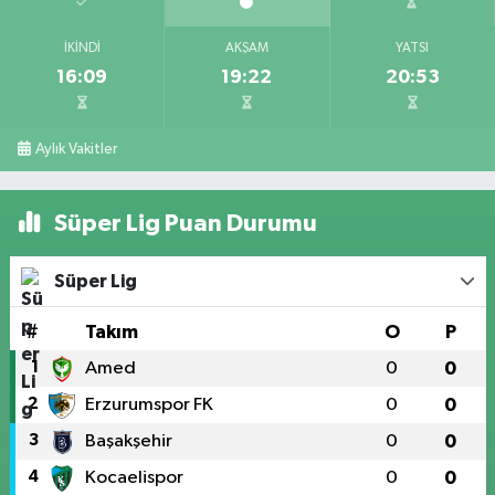
İKINDI
AKŞAM
YATSI
16:09
19:22
20:53
Aylık Vakitler
Süper Lig Puan Durumu
Süper Lig
#
Takım
O
P
1
Amed
0
0
2
Erzurumspor FK
0
0
3
Başakşehir
0
0
4
Kocaelispor
0
0