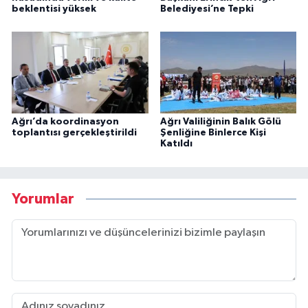
beklentisi yüksek
Belediyesi’ne Tepki
Ağrı’da koordinasyon
Ağrı Valiliğinin Balık Gölü
toplantısı gerçekleştirildi
Şenliğine Binlerce Kişi
Katıldı
Yorumlar