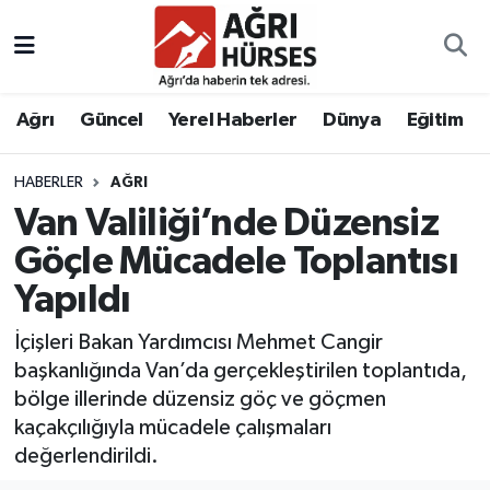
Hava Durumu
Ağrı
Güncel
Yerel Haberler
Dünya
Eğitim
Trafik Durumu
HABERLER
AĞRI
Süper Lig Puan Durumu ve Fikstür
Van Valiliği’nde Düzensiz
Tüm Manşetler
Göçle Mücadele Toplantısı
Yapıldı
Son Dakika Haberleri
İçişleri Bakan Yardımcısı Mehmet Cangir
Haber Arşivi
başkanlığında Van’da gerçekleştirilen toplantıda,
bölge illerinde düzensiz göç ve göçmen
kaçakçılığıyla mücadele çalışmaları
değerlendirildi.