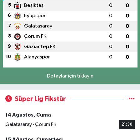
5
Beşiktaş
0
0
6
Eyüpspor
0
0
7
Galatasaray
0
0
8
Çorum FK
0
0
9
Gaziantep FK
0
0
10
Alanyaspor
0
0
Detaylar için tıklayın
Süper Lig Fikstür
14 Ağustos, Cuma
Galatasaray - Çorum FK
21:30
15 Ağustos, Cumartesi