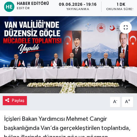
HABER EDITÖRÜ
09.06.2026 - 19:16
1 DK
EDITÖR
YAYINLANMA
OKUNMA SÜRESI
Paylaş
-
+
A
A
İçişleri Bakan Yardımcısı Mehmet Cangir
başkanlığında Van’da gerçekleştirilen toplantıda,