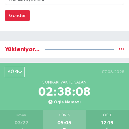
Gönder
Yükleniyor...
AĞRI
07.08.2026
SONRAKI VAKTE KALAN
02:38:07
Öğle Namazı
İMSAK
GÜNEŞ
ÖĞLE
03:27
05:05
12:19