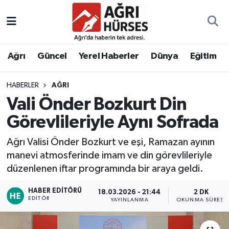
Hava Durumu
Ağrı
Güncel
Yerel Haberler
Dünya
Eğitim
Trafik Durumu
HABERLER
AĞRI
Süper Lig Puan Durumu ve Fikstür
Vali Önder Bozkurt Din
Tüm Manşetler
Görevlileriyle Aynı Sofrada
Ağrı Valisi Önder Bozkurt ve eşi, Ramazan ayının
Son Dakika Haberleri
manevi atmosferinde imam ve din görevlileriyle
düzenlenen iftar programında bir araya geldi.
Haber Arşivi
HABER EDITÖRÜ
18.03.2026 - 21:44
2 DK
EDITÖR
YAYINLANMA
OKUNMA SÜRESI