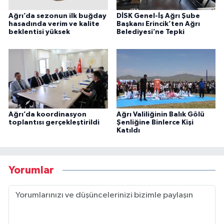
Ağrı’da sezonun ilk buğday
DİSK Genel-İş Ağrı Şube
hasadında verim ve kalite
Başkanı Erincik’ten Ağrı
beklentisi yüksek
Belediyesi’ne Tepki
Ağrı’da koordinasyon
Ağrı Valiliğinin Balık Gölü
toplantısı gerçekleştirildi
Şenliğine Binlerce Kişi
Katıldı
Yorumlar