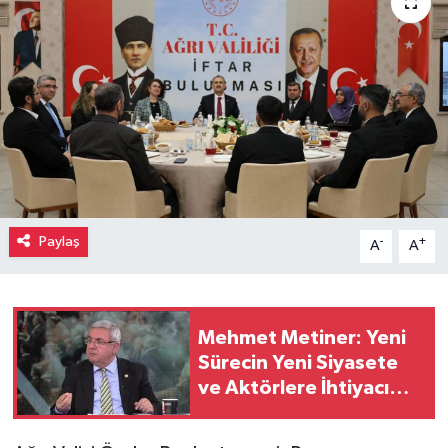
Paylaş
-
+
A
A
Mehmet Metiner: Yeni
Sürecin Yeni Siyasete
ve Aktörlere İhtiyacı
Var