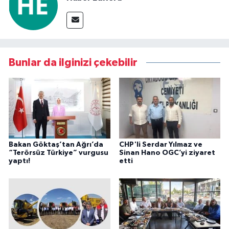
Bunlar da ilginizi çekebilir
Bakan Göktaş’tan Ağrı’da
CHP'li Serdar Yılmaz ve
“Terörsüz Türkiye” vurgusu
Sinan Hano OGC’yi ziyaret
yaptı!
etti