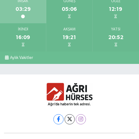
İMSAK
GÜNEŞ
ÖĞLE
03:29
05:06
12:19
İKINDI
AKŞAM
YATSI
16:09
19:21
20:52
Aylık Vakitler