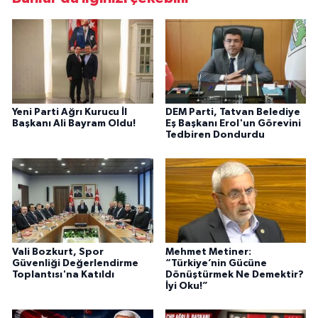
Yeni Parti Ağrı Kurucu İl
DEM Parti, Tatvan Belediye
Başkanı Ali Bayram Oldu!
Eş Başkanı Erol'un Görevini
Tedbiren Dondurdu
Vali Bozkurt, Spor
Mehmet Metiner:
Güvenliği Değerlendirme
“Türkiye’nin Gücüne
Toplantısı'na Katıldı
Dönüştürmek Ne Demektir?
İyi Oku!”