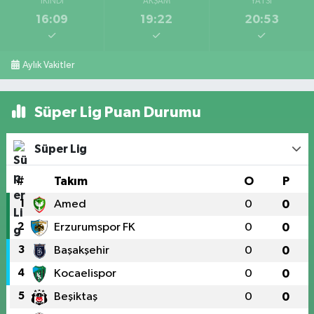
İKINDI
AKŞAM
YATSI
16:09
19:22
20:53
Aylık Vakitler
Süper Lig Puan Durumu
Süper Lig
#
Takım
O
P
1
Amed
0
0
2
Erzurumspor FK
0
0
3
Başakşehir
0
0
4
Kocaelispor
0
0
5
Beşiktaş
0
0