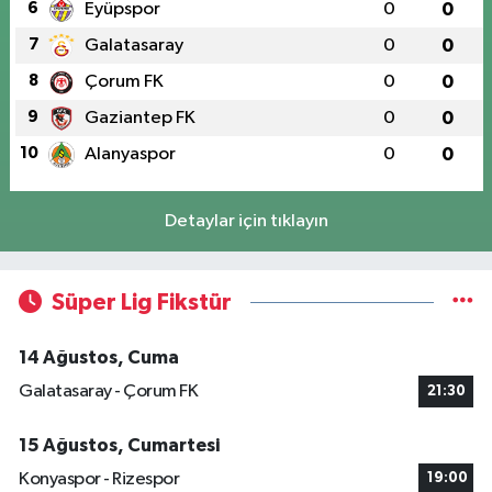
6
Eyüpspor
0
0
7
Galatasaray
0
0
8
Çorum FK
0
0
9
Gaziantep FK
0
0
10
Alanyaspor
0
0
Detaylar için tıklayın
Süper Lig Fikstür
14 Ağustos, Cuma
Galatasaray - Çorum FK
21:30
15 Ağustos, Cumartesi
Konyaspor - Rizespor
19:00