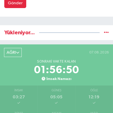
Gönder
Yükleniyor...
AĞRI
07.08.2026
SONRAKI VAKTE KALAN
01:56:50
İmsak Namazı
İMSAK
GÜNEŞ
ÖĞLE
03:27
05:05
12:19