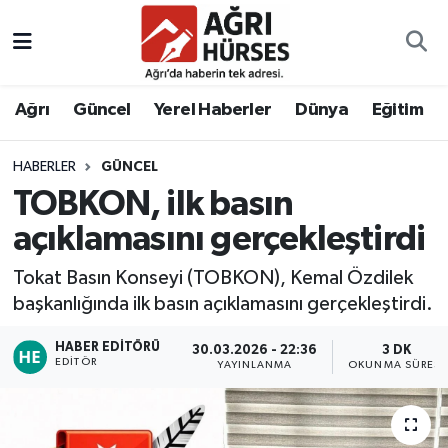
Hava Durumu
Ağrı
Güncel
Yerel Haberler
Dünya
Eğitim
Trafik Durumu
HABERLER
GÜNCEL
Süper Lig Puan Durumu ve Fikstür
TOBKON, ilk basın
Tüm Manşetler
açıklamasını gerçekleştirdi
Tokat Basın Konseyi (TOBKON), Kemal Özdilek
Son Dakika Haberleri
başkanlığında ilk basın açıklamasını gerçekleştirdi.
Haber Arşivi
HABER EDITÖRÜ
30.03.2026 - 22:36
3 DK
EDITÖR
YAYINLANMA
OKUNMA SÜRESI