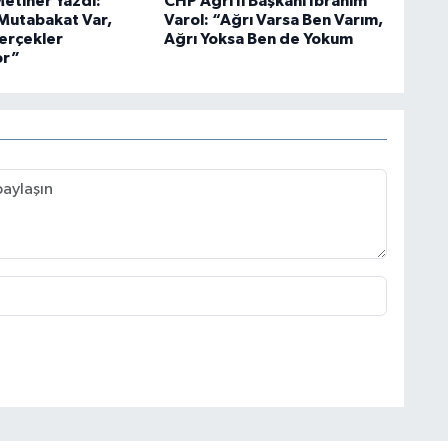
tiner Yazdı:
CHP Ağrı İl Başkanı İbrahim
Mutabakat Var,
Varol: “Ağrı Varsa Ben Varım,
Gerçekler
Ağrı Yoksa Ben de Yokum
or”