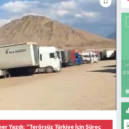
İM
03
r Yazdı: “Terörsüz Türkiye İçin Süreç