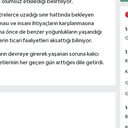
 olumsuz etkilediği belirtiliyor.
elerce uzadığı sınır hattında bekleyen
lması ve insani ihtiyaçların karşılanmasına
1
Daha önce de benzer yoğunlukların yaşandığı
G
in ticari faaliyetleri aksattığı biliniyor.
1
ların devreye girerek yaşanan soruna kalıcı
K
erinin her geçen gün arttığını dile getirdi.
K
G
G
1
B
B