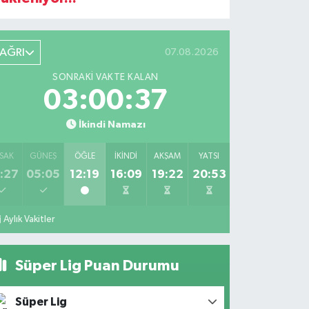
AĞRI
07.08.2026
SONRAKI VAKTE KALAN
03:00:36
İkindi Namazı
SAK
GÜNEŞ
ÖĞLE
İKINDI
AKŞAM
YATSI
:27
05:05
12:19
16:09
19:22
20:53
Aylık Vakitler
Süper Lig Puan Durumu
Süper Lig