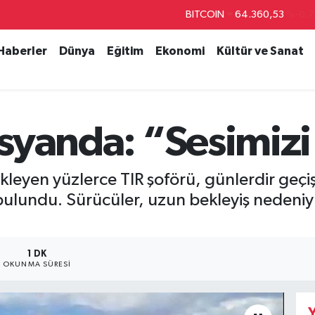
BITCOIN
64.360,53
%-0.7
DOLAR
47,7069
%0.1
 Haberler
Dünya
Eğitim
Ekonomi
Kültür ve Sanat
EURO
55,0265
%0.0
STERLİN
64,1897
%0.0
GRAM ALTIN
6618.49
%2.1
 İsyanda: “Sesimiz
BİST100
13.887
%6
kleyen yüzlerce TIR şoförü, günlerdir geçi
bulundu. Sürücüler, uzun bekleyiş nedeniy
1 DK
OKUNMA SÜRESI
Y