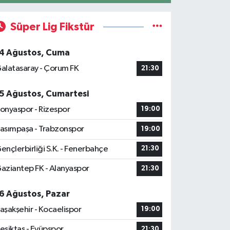
Süper Lig Fikstür
4 Ağustos, Cuma
alatasaray - Çorum FK
21:30
5 Ağustos, Cumartesi
onyaspor - Rizespor
19:00
asımpaşa - Trabzonspor
19:00
ençlerbirliği S.K. - Fenerbahçe
21:30
aziantep FK - Alanyaspor
21:30
6 Ağustos, Pazar
aşakşehir - Kocaelispor
19:00
eşiktaş - Eyüpspor
21:30