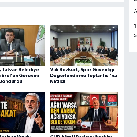
A
1
S
, Tatvan Belediye
Vali Bozkurt, Spor Güvenliği
 Erol'un Görevini
Değerlendirme Toplantısı'na
 Dondurdu
Katıldı