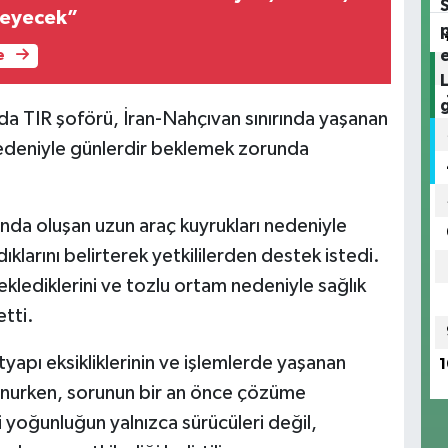
rleyecek”
e
ıda TIR şoförü, İran-Nahçıvan sınırında yaşanan
nedeniyle günlerdir beklemek zorunda
ında oluşan uzun araç kuyrukları nedeniyle
ıklarını belirterek yetkililerden destek istedi.
eklediklerini ve tozlu ortam nedeniyle sağlık
etti.
ltyapı eksikliklerinin ve işlemlerde yaşanan
1
vunurken, sorunun bir an önce çözüme
 yoğunluğun yalnızca sürücüleri değil,