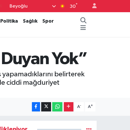
°
Beyoğlu
6
30
7
Politika
Sağlık
Spor
1
2
2
i Duyan Yok”
4
ş yapamadıklarını belirterek
le ciddi mağduriyet
-
+
A
A
ükleniyor...