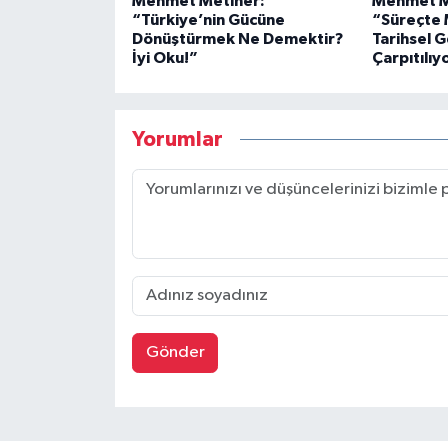
Mehmet Metiner:
Mehmet Me
“Türkiye’nin Gücüne
“Süreçte 
Dönüştürmek Ne Demektir?
Tarihsel 
İyi Oku!”
Çarpıtılıy
Yorumlar
Gönder