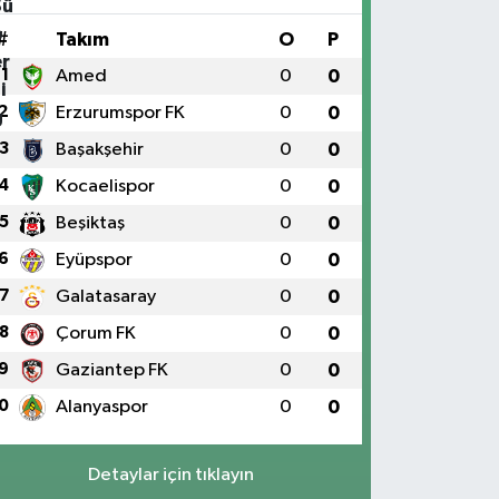
#
Takım
O
P
1
Amed
0
0
2
Erzurumspor FK
0
0
3
Başakşehir
0
0
4
Kocaelispor
0
0
5
Beşiktaş
0
0
6
Eyüpspor
0
0
7
Galatasaray
0
0
8
Çorum FK
0
0
9
Gaziantep FK
0
0
0
Alanyaspor
0
0
Detaylar için tıklayın