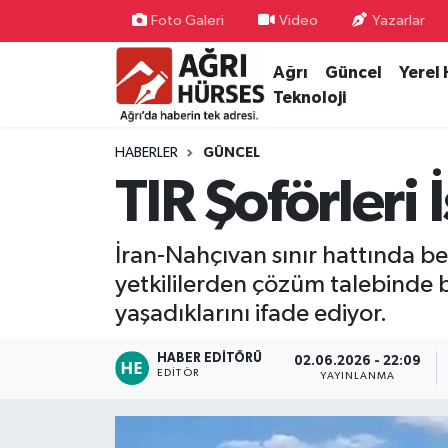
Foto Galeri
Video
Yazarlar
Ağrı
Güncel
Yerel
Hava Durumu
Teknoloji
Trafik Durumu
HABERLER
GÜNCEL
Süper Lig Puan Durumu ve Fikstür
TIR Şoförleri
Tüm Manşetler
İran-Nahçıvan sınır hattında be
Son Dakika Haberleri
yetkililerden çözüm talebinde 
yaşadıklarını ifade ediyor.
Haber Arşivi
HABER EDITÖRÜ
02.06.2026 - 22:09
EDITÖR
YAYINLANMA