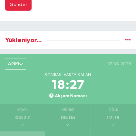
Gönder
Yükleniyor...
AĞRI
07.08.2026
SONRAKI VAKTE KALAN
18:26
Akşam Namazı
İMSAK
GÜNEŞ
ÖĞLE
03:27
05:05
12:19