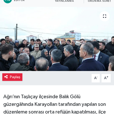
EDITÖR
YAYINLANMA
OKUNMA SÜRESI
Paylaş
-
+
A
A
Ağrı’nın Taşlıçay ilçesinde Balık Gölü
güzergâhında Karayolları tarafından yapılan son
düzenleme sonrası orta refüjün kapatılması, ilçe