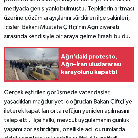
medyada geniş yankı bulmuştu. Tepkilerin artması
üzerine çözüm arayışlarını sürdüren ilçe sakinleri,
İçişleri Bakanı Mustafa Çiftçi’nin Ağrı ziyareti
sırasında kendisiyle bir araya gelme fırsatı buldu.
Ağrı’daki protesto,
Ağrı–İran uluslararası
karayolunu kapattı!
Gerçekleştirilen görüşmede vatandaşlar,
yaşadıkları mağduriyeti doğrudan Bakan Çiftçi’ye
ileterek kapatılan orta refüjün yeniden açılmasını
talep etti. İlçe halkı, mevcut uygulamanın günlük
yaşamı zorlaştırdığını, özellikle acil durumlarda