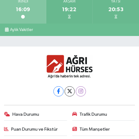
İKINDI
AKŞAM
YATSI
16:09
19:22
20:53
Aylık Vakitler
Hava Durumu
Trafik Durumu
Puan Durumu ve Fikstür
Tüm Manşetler