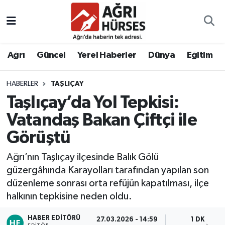
Hava Durumu
Ağrı
Güncel
Yerel Haberler
Dünya
Eğitim
Trafik Durumu
HABERLER
TAŞLIÇAY
Süper Lig Puan Durumu ve Fikstür
Taşlıçay’da Yol Tepkisi:
Tüm Manşetler
Vatandaş Bakan Çiftçi ile
Görüştü
Son Dakika Haberleri
Ağrı’nın Taşlıçay ilçesinde Balık Gölü
Haber Arşivi
güzergâhında Karayolları tarafından yapılan son
düzenleme sonrası orta refüjün kapatılması, ilçe
halkının tepkisine neden oldu.
HABER EDITÖRÜ
27.03.2026 - 14:59
1 DK