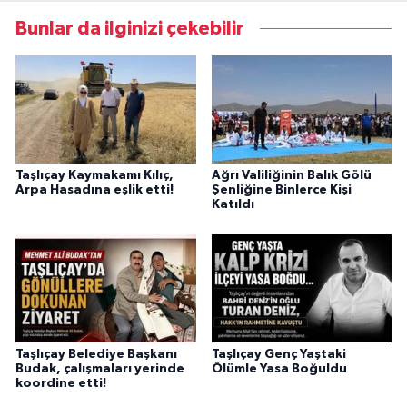
Bunlar da ilginizi çekebilir
Taşlıçay Kaymakamı Kılıç,
Ağrı Valiliğinin Balık Gölü
Arpa Hasadına eşlik etti!
Şenliğine Binlerce Kişi
Katıldı
Taşlıçay Belediye Başkanı
Taşlıçay Genç Yaştaki
Budak, çalışmaları yerinde
Ölümle Yasa Boğuldu
koordine etti!