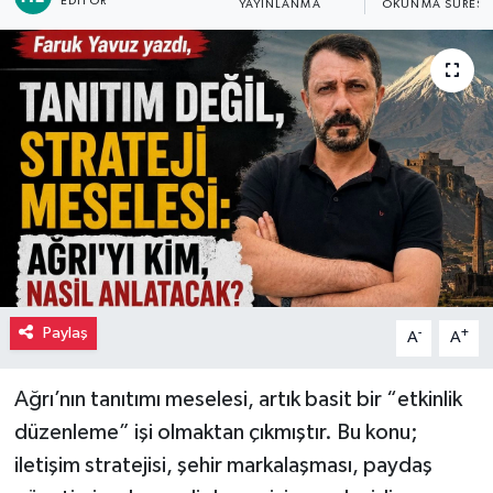
EDITÖR
YAYINLANMA
OKUNMA SÜRESI
Paylaş
-
+
A
A
Ağrı’nın tanıtımı meselesi, artık basit bir “etkinlik
düzenleme” işi olmaktan çıkmıştır. Bu konu;
iletişim stratejisi, şehir markalaşması, paydaş