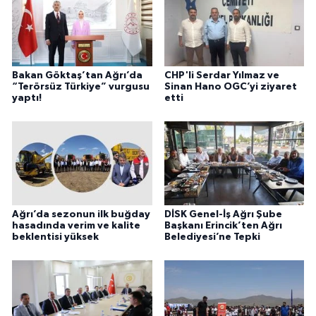
Bakan Göktaş’tan Ağrı’da
CHP'li Serdar Yılmaz ve
“Terörsüz Türkiye” vurgusu
Sinan Hano OGC’yi ziyaret
yaptı!
etti
Ağrı’da sezonun ilk buğday
DİSK Genel-İş Ağrı Şube
hasadında verim ve kalite
Başkanı Erincik’ten Ağrı
beklentisi yüksek
Belediyesi’ne Tepki