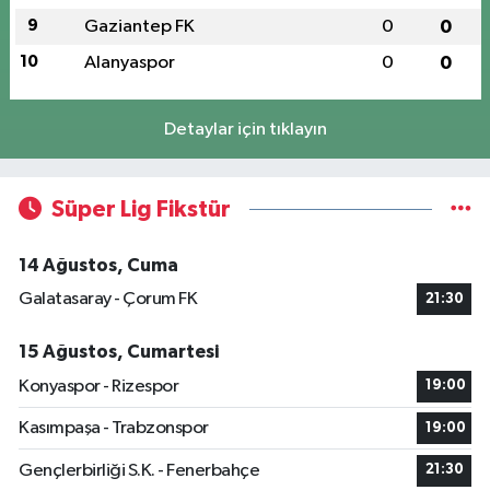
9
Gaziantep FK
0
0
10
Alanyaspor
0
0
Detaylar için tıklayın
Süper Lig Fikstür
14 Ağustos, Cuma
Galatasaray - Çorum FK
21:30
15 Ağustos, Cumartesi
Konyaspor - Rizespor
19:00
Kasımpaşa - Trabzonspor
19:00
Gençlerbirliği S.K. - Fenerbahçe
21:30