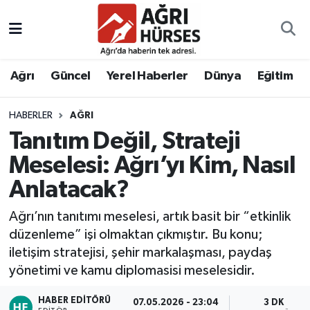
Hava Durumu
Ağrı
Güncel
Yerel Haberler
Dünya
Eğitim
Trafik Durumu
HABERLER
AĞRI
Süper Lig Puan Durumu ve Fikstür
Tanıtım Değil, Strateji
Tüm Manşetler
Meselesi: Ağrı’yı Kim, Nasıl
Anlatacak?
Son Dakika Haberleri
Ağrı’nın tanıtımı meselesi, artık basit bir “etkinlik
Haber Arşivi
düzenleme” işi olmaktan çıkmıştır. Bu konu;
iletişim stratejisi, şehir markalaşması, paydaş
yönetimi ve kamu diplomasisi meselesidir.
HABER EDITÖRÜ
07.05.2026 - 23:04
3 DK