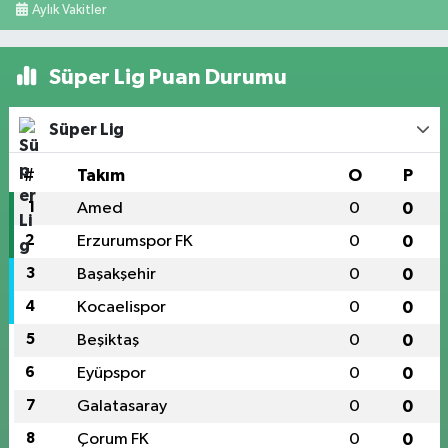
Aylık Vakitler
Süper Lig Puan Durumu
Süper Lig
#
Takım
O
P
1
Amed
0
0
2
Erzurumspor FK
0
0
3
Başakşehir
0
0
4
Kocaelispor
0
0
5
Beşiktaş
0
0
6
Eyüpspor
0
0
7
Galatasaray
0
0
8
Çorum FK
0
0