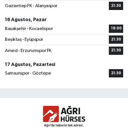
Gaziantep FK - Alanyaspor
21:30
16 Ağustos, Pazar
Başakşehir - Kocaelispor
19:00
Beşiktaş - Eyüpspor
21:30
Amed - Erzurumspor FK
21:30
17 Ağustos, Pazartesi
Samsunspor - Göztepe
21:30