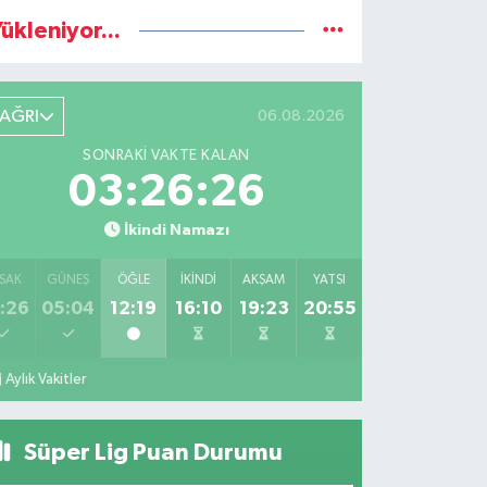
ükleniyor...
AĞRI
06.08.2026
SONRAKI VAKTE KALAN
03:26:25
İkindi Namazı
SAK
GÜNEŞ
ÖĞLE
İKINDI
AKŞAM
YATSI
:26
05:04
12:19
16:10
19:23
20:55
Aylık Vakitler
Süper Lig Puan Durumu