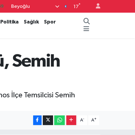
°
Beyoğlu
69
17
06
Politika
Sağlık
Spor
.1
21
39
ü, Semih
48
s İlçe Temsilcisi Semih
-
+
A
A