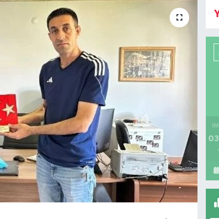
Y
İM
03