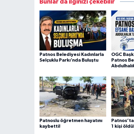
Bunlar da ilginizi çekebilir
Patnos Belediyesi Kadınlarla
OGC Başka
Selçuklu Parkı’nda Buluştu
Patnos Be
Abdulhalık
Patnoslu öğretmen hayatını
Patnos’tak
kaybetti!
1 kişi öldü