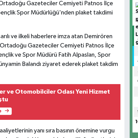
Ortadoğu Gazeteciler Cemiyeti Patnos İlçe
Gençlik Spor Müdürlüğü'nden plaket takdimi
ılı ve ilkeli haberlere imza atan Demirören
 Ortadoğu Gazeteciler Cemiyeti Patnos İlçe
ençlik ve Spor Müdürü Fatih Alpaslan, Spor
 Bünyamin Balandı ziyaret ederek plaket takdim
er ve Otomobilciler Odası Yeni Hizmet
ştu
e
1
aaliyetlerinin yanı sıra basının önemine vurgu