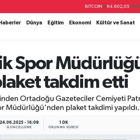
BITCOIN
64.602,05
%0.
DOLAR
47,5986
%0.
 Haberler
Dünya
Eğitim
Ekonomi
Kültür ve Sanat
EURO
55,0700
%0
STERLİN
64,2438
%0.
GRAM ALTIN
6518.23
%0.
ik Spor Müdürlüğ
BİST100
13.768
%
laket takdim etti
nden Ortadoğu Gazeteciler Cemiyeti Patno
or Müdürlüğü'nden plaket takdimi yapıldı.
24.06.2025 - 16:08
1 DK
GÜNCELLEME
OKUNMA SÜRESI