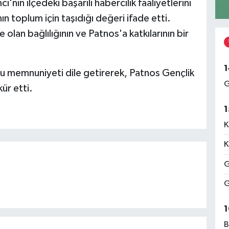
nın ilçedeki başarılı habercilik faaliyetlerini
nın toplum için taşıdığı değeri ifade etti.
olan bağlılığının ve Patnos'a katkılarının bir
1
u memnuniyeti dile getirerek, Patnos Gençlik
G
ür etti.
1
K
K
G
G
1
B