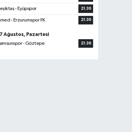
eşiktaş - Eyüpspor
21:30
med - Erzurumspor FK
21:30
7 Ağustos, Pazartesi
amsunspor - Göztepe
21:30