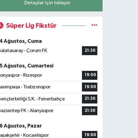
Detaylar için tıklayın
Süper Lig Fikstür
4 Ağustos, Cuma
alatasaray - Çorum FK
21:30
5 Ağustos, Cumartesi
onyaspor - Rizespor
19:00
asımpaşa - Trabzonspor
19:00
ençlerbirliği S.K. - Fenerbahçe
21:30
aziantep FK - Alanyaspor
21:30
6 Ağustos, Pazar
aşakşehir - Kocaelispor
19:00