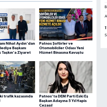
B
A
1
S
nı Nihat Aydın'dan
Patnos Şoförler ve
lediye Başkanı
Otomobilciler Odası Yeni
 Taşkın'a Ziyaret
Hizmet Binasına Kavuştu
i trafik kazasında
Patnos’ta DEM Parti Eski Eş
!
Başkan Adayına 5 Yıl Hapis
Cezası!