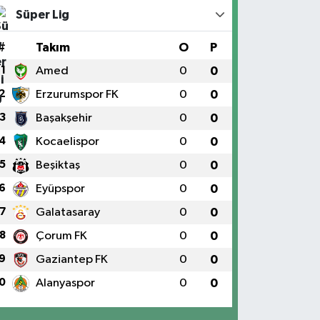
Süper Lig
#
Takım
O
P
1
Amed
0
0
2
Erzurumspor FK
0
0
3
Başakşehir
0
0
4
Kocaelispor
0
0
5
Beşiktaş
0
0
6
Eyüpspor
0
0
7
Galatasaray
0
0
8
Çorum FK
0
0
9
Gaziantep FK
0
0
0
Alanyaspor
0
0