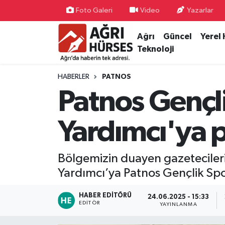
Foto Galeri
Video
Yazarlar
Ağrı
Güncel
Yerel
Hava Durumu
Teknoloji
Trafik Durumu
HABERLER
PATNOS
Süper Lig Puan Durumu ve Fikstür
Patnos Gençl
Tüm Manşetler
Yardımcı'ya p
Son Dakika Haberleri
Bölgemizin duayen gazetecileri
Haber Arşivi
Yardımcı’ya Patnos Gençlik Sp
HABER EDITÖRÜ
24.06.2025 - 15:33
EDITÖR
YAYINLANMA