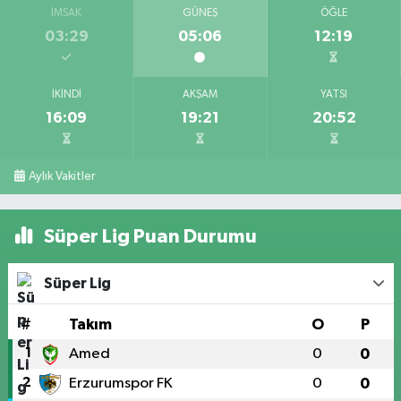
İMSAK
GÜNEŞ
ÖĞLE
03:29
05:06
12:19
İKINDI
AKŞAM
YATSI
16:09
19:21
20:52
Aylık Vakitler
Süper Lig Puan Durumu
Süper Lig
#
Takım
O
P
1
Amed
0
0
2
Erzurumspor FK
0
0