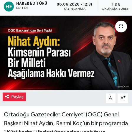
HABER EDITÖRÜ
06.06.2026 - 12:31
1 DK
EDITÖR
YAYINLANMA
OKUNMA SÜRESI
Paylaş
-
+
A
A
Ortadoğu Gazeteciler Cemiyeti (OGC) Genel
Başkanı Nihat Aydın, Rahmi Koç’un bir programda