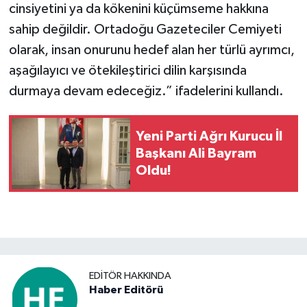
cinsiyetini ya da kökenini küçümseme hakkına
sahip değildir. Ortadoğu Gazeteciler Cemiyeti
olarak, insan onurunu hedef alan her türlü ayrımcı,
aşağılayıcı ve ötekileştirici dilin karşısında
durmaya devam edeceğiz.” ifadelerini kullandı.
Yeni Parti Ağrı Kurucu İl
Başkanı Ali Bayram
Oldu!
EDITÖR HAKKINDA
Haber Editörü