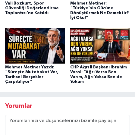
Vali Bozkurt, Spor
Mehmet Metiner:
Güvenliği Değerlendirme
“Türkiye’nin Gücüne
Toplantısı'na Katıldı
Dönüştürmek Ne Demektir?
İyi Oku!”
Mehmet Metiner Yazdı:
CHP Ağrı İl Başkanı İbrahim
“Süreçte Mutabakat Var,
Varol: “Ağrı Varsa Ben
Tarihsel Gerçekler
Varım, Ağrı Yoksa Ben de
Çarpıtılıyor”
Yokum
Yorumlar