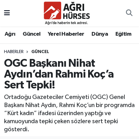
Hava Durumu
Ağrı
Güncel
Yerel Haberler
Dünya
Eğitim
Trafik Durumu
HABERLER
GÜNCEL
Süper Lig Puan Durumu ve Fikstür
OGC Başkanı Nihat
Tüm Manşetler
Aydın’dan Rahmi Koç’a
Sert Tepki!
Son Dakika Haberleri
Ortadoğu Gazeteciler Cemiyeti (OGC) Genel
Haber Arşivi
Başkanı Nihat Aydın, Rahmi Koç’un bir programda
“Kürt kadın” ifadesi üzerinden yaptığı ve
kamuoyunda tepki çeken sözlere sert tepki
gösterdi.