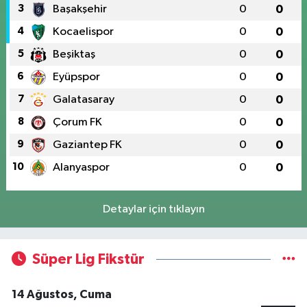
3
Başakşehir
0
0
4
Kocaelispor
0
0
5
Beşiktaş
0
0
6
Eyüpspor
0
0
7
Galatasaray
0
0
8
Çorum FK
0
0
9
Gaziantep FK
0
0
10
Alanyaspor
0
0
Detaylar için tıklayın
Süper Lig Fikstür
14 Ağustos, Cuma