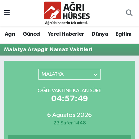
Hava Durumu
Ağrı
Güncel
Yerel Haberler
Dünya
Eğitim
Trafik Durumu
Malatya Arapgir Namaz Vakitleri
Süper Lig Puan Durumu ve Fikstür
Tüm Manşetler
MALATYA
Son Dakika Haberleri
ÖĞLE VAKTINE KALAN SÜRE
04:57:49
Haber Arşivi
6 Ağustos 2026
23 Safer 1448