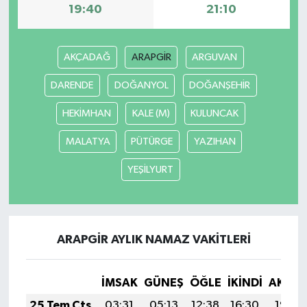
19:40
21:10
AKÇADAĞ
ARAPGİR
ARGUVAN
DARENDE
DOĞANYOL
DOĞANŞEHİR
HEKİMHAN
KALE (M)
KULUNCAK
MALATYA
PÜTÜRGE
YAZIHAN
YEŞİLYURT
ARAPGİR AYLIK NAMAZ VAKITLERI
İMSAK
GÜNEŞ
ÖĞLE
İKINDI
AKŞA
25 Tem Cts
03:31
05:13
12:38
16:30
19:52