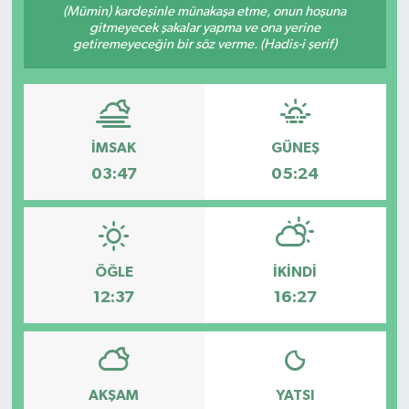
(Mümin) kardeşinle münakaşa etme, onun hoşuna
gitmeyecek şakalar yapma ve ona yerine
getiremeyeceğin bir söz verme. (Hadis-i şerif)
İMSAK
GÜNEŞ
03:47
05:24
ÖĞLE
İKINDI
12:37
16:27
AKŞAM
YATSI