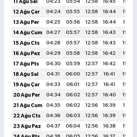
11 Ağu Sal
04:23
05:54
12:58
16:45
19:53
12 Ağu Çar
04:24
05:55
12:58
16:44
19:52
13 Ağu Per
04:25
05:56
12:58
16:44
19:51
14 Ağu Cum
04:27
05:57
12:58
16:43
19:49
15 Ağu Cts
04:28
05:57
12:58
16:43
19:48
16 Ağu Paz
04:29
05:58
12:58
16:42
19:47
17 Ağu Pts
04:30
05:59
12:57
16:42
19:46
18 Ağu Sal
04:31
06:00
12:57
16:41
19:44
19 Ağu Çar
04:33
06:01
12:57
16:41
19:43
20 Ağu Per
04:34
06:02
12:57
16:40
19:42
21 Ağu Cum
04:35
06:02
12:56
16:39
19:41
22 Ağu Cts
04:36
06:03
12:56
16:39
19:39
23 Ağu Paz
04:37
06:04
12:56
16:38
19:38
24 Ağu Pts
04:38
06:05
12:56
16:37
19:37