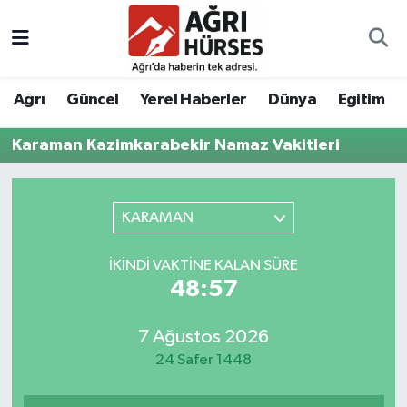
Hava Durumu
Ağrı
Güncel
Yerel Haberler
Dünya
Eğitim
Trafik Durumu
Karaman Kazimkarabekir Namaz Vakitleri
Süper Lig Puan Durumu ve Fikstür
Tüm Manşetler
KARAMAN
Son Dakika Haberleri
İKINDI VAKTINE KALAN SÜRE
48:57
Haber Arşivi
7 Ağustos 2026
24 Safer 1448