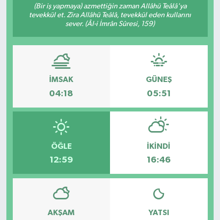
(Bir iş yapmaya) azmettiğin zaman Allâhü Teâlâ'ya
tevekkül et. Zira Allâhü Teâlâ, tevekkül eden kullarını
sever. (Âl-i İmrân Sûresi, 159)
İMSAK
GÜNEŞ
04:18
05:51
ÖĞLE
İKINDI
12:59
16:46
AKŞAM
YATSI