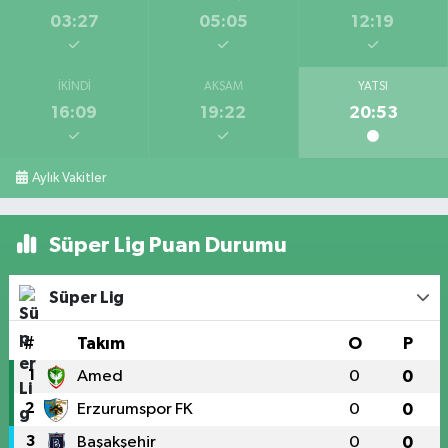
03:27
05:05
12:19
İKINDI
AKŞAM
YATSI
16:09
19:22
20:53
Aylık Vakitler
Süper Lig Puan Durumu
Süper Lig
#
Takım
O
P
1
Amed
0
0
2
Erzurumspor FK
0
0
3
Başakşehir
0
0