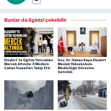
Bunlar da ilginizi çekebilir
Eleşkirt’te Eğitim Yatırımları
Doç. Dr. Hakan Kaya Eleşkirt
Mercek Altında: İl Müdürü
Meslek Yüksekokulu
Çakan İnşaatları Takip Etti
Müdürlüğü Görevine
Getirildi