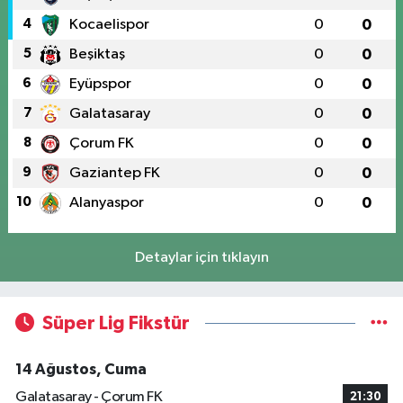
4
Kocaelispor
0
0
5
Beşiktaş
0
0
6
Eyüpspor
0
0
7
Galatasaray
0
0
8
Çorum FK
0
0
9
Gaziantep FK
0
0
10
Alanyaspor
0
0
Detaylar için tıklayın
Süper Lig Fikstür
14 Ağustos, Cuma
Galatasaray - Çorum FK
21:30