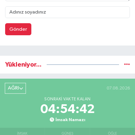
Gönder
Yükleniyor...
AĞRI
07.08.2026
SONRAKI VAKTE KALAN
04:54:42
İmsak Namazı
İMSAK
GÜNEŞ
ÖĞLE