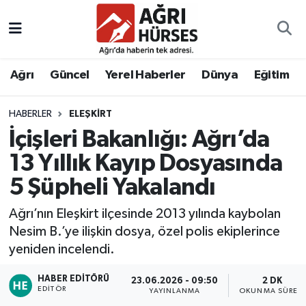
Hava Durumu
Ağrı
Güncel
Yerel Haberler
Dünya
Eğitim
Trafik Durumu
HABERLER
ELEŞKIRT
Süper Lig Puan Durumu ve Fikstür
İçişleri Bakanlığı: Ağrı’da
Tüm Manşetler
13 Yıllık Kayıp Dosyasında
5 Şüpheli Yakalandı
Son Dakika Haberleri
Ağrı’nın Eleşkirt ilçesinde 2013 yılında kaybolan
Haber Arşivi
Nesim B.’ye ilişkin dosya, özel polis ekiplerince
yeniden incelendi.
HABER EDITÖRÜ
23.06.2026 - 09:50
2 DK
EDITÖR
YAYINLANMA
OKUNMA SÜRESI