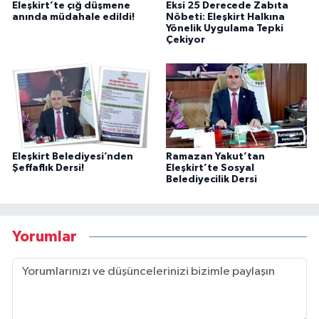
Eleşkirt’te çığ düşmene
Eksi 25 Derecede Zabıta
anında müdahale edildi!
Nöbeti: Eleşkirt Halkına
Yönelik Uygulama Tepki
Çekiyor
Eleşkirt Belediyesi’nden
Ramazan Yakut’tan
Şeffaflık Dersi!
Eleşkirt’te Sosyal
Belediyecilik Dersi
Yorumlar