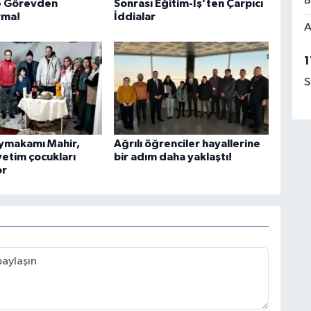
B
 Görevden
Sonrası Eğitim-İş’ten Çarpıcı
rma!
İddialar
A
1
S
ymakamı Mahir,
Ağrılı öğrenciler hayallerine
yetim çocukları
bir adım daha yaklaştı!
or