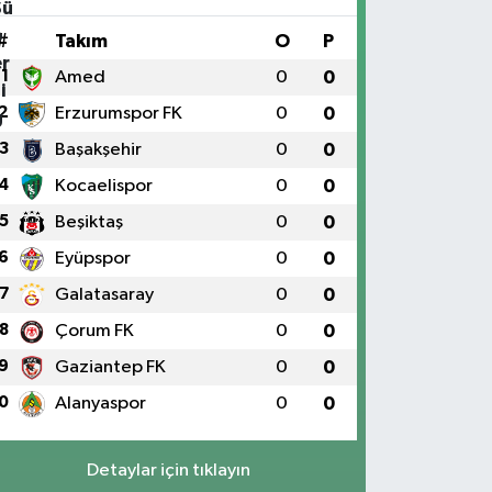
#
Takım
O
P
1
Amed
0
0
2
Erzurumspor FK
0
0
3
Başakşehir
0
0
4
Kocaelispor
0
0
5
Beşiktaş
0
0
6
Eyüpspor
0
0
7
Galatasaray
0
0
8
Çorum FK
0
0
9
Gaziantep FK
0
0
0
Alanyaspor
0
0
Detaylar için tıklayın