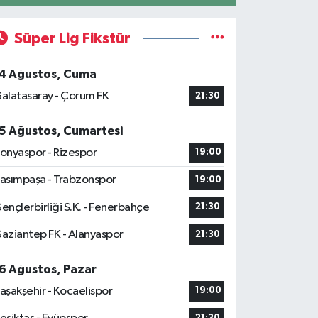
Süper Lig Fikstür
4 Ağustos, Cuma
alatasaray - Çorum FK
21:30
5 Ağustos, Cumartesi
onyaspor - Rizespor
19:00
asımpaşa - Trabzonspor
19:00
ençlerbirliği S.K. - Fenerbahçe
21:30
aziantep FK - Alanyaspor
21:30
6 Ağustos, Pazar
aşakşehir - Kocaelispor
19:00