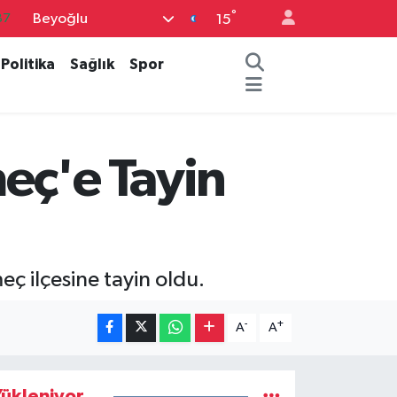
°
Beyoğlu
87
15
18
Politika
Sağlık
Spor
32
38
03
ç'e Tayin
14
ç ilçesine tayin oldu.
-
+
A
A
ükleniyor...