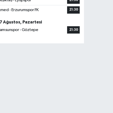
eşiktaş - Eyüpspor
21:30
med - Erzurumspor FK
21:30
7 Ağustos, Pazartesi
amsunspor - Göztepe
21:30