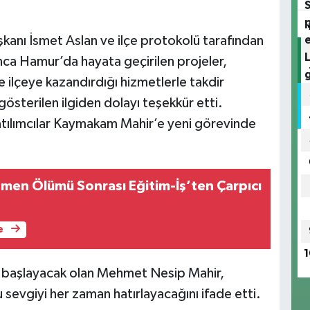
nı İsmet Aslan ve ilçe protokolü tarafından
ca Hamur’da hayata geçirilen projeler,
 ilçeye kazandırdığı hizmetlerle takdir
sterilen ilgiden dolayı teşekkür etti.
atılımcılar Kaymakam Mahir’e yeni görevinde
men Ölümü Sonrası Eğitim-İş’ten Çarpıcı
e
1
e başlayacak olan Mehmet Nesip Mahir,
 sevgiyi her zaman hatırlayacağını ifade etti.