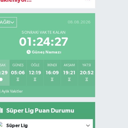
AĞRI
08.08.2026
SONRAKI VAKTE KALAN
01:24:26
Güneş Namazı
SAK
GÜNEŞ
ÖĞLE
İKINDI
AKŞAM
YATSI
:29
05:06
12:19
16:09
19:21
20:52
Aylık Vakitler
Süper Lig Puan Durumu
Süper Lig