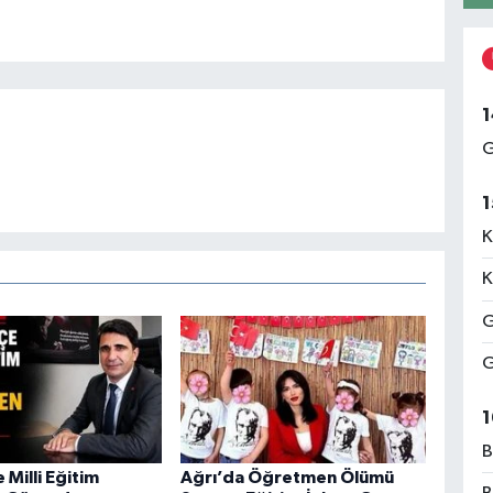
1
G
1
K
K
G
G
1
B
 Milli Eğitim
Ağrı’da Öğretmen Ölümü