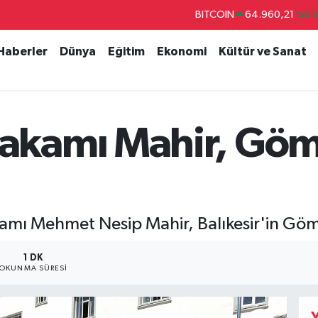
BITCOIN
64.960,21
%0.
DOLAR
47,7436
%0.
 Haberler
Dünya
Eğitim
Ekonomi
Kültür ve Sanat
EURO
55,2510
%0.
STERLİN
64,4811
%0.
GRAM ALTIN
6660.55
%0.
kamı Mahir, Göme
BİST100
13.779
%-
kamı Mehmet Nesip Mahir, Balıkesir'in Göme
1 DK
OKUNMA SÜRESI
Y