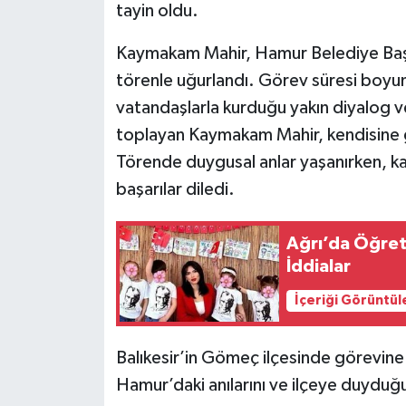
tayin oldu.
Kaymakam Mahir, Hamur Belediye Başka
törenle uğurlandı. Görev süresi boyun
vatandaşlarla kurduğu yakın diyalog ve
toplayan Kaymakam Mahir, kendisine gö
Törende duygusal anlar yaşanırken, k
başarılar diledi.
Ağrı’da Öğret
İddialar
İçeriği Görüntül
Balıkesir’in Gömeç ilçesinde görevin
Hamur’daki anılarını ve ilçeye duyduğu