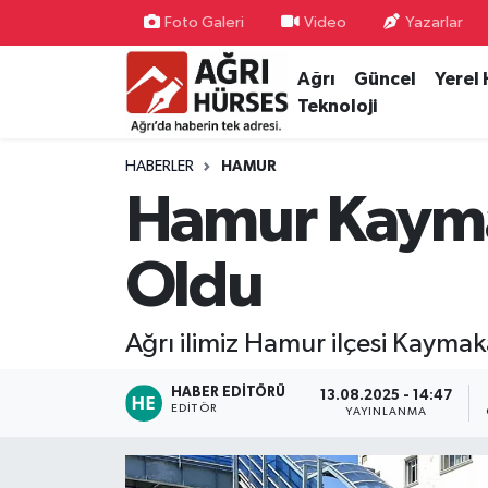
Foto Galeri
Video
Yazarlar
Ağrı
Güncel
Yerel
Hava Durumu
Teknoloji
Trafik Durumu
HABERLER
HAMUR
Süper Lig Puan Durumu ve Fikstür
Hamur Kayma
Tüm Manşetler
Oldu
Son Dakika Haberleri
Ağrı ilimiz Hamur ilçesi Kayma
Haber Arşivi
HABER EDITÖRÜ
13.08.2025 - 14:47
EDITÖR
YAYINLANMA