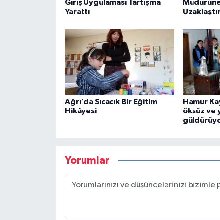
Giriş Uygulaması Tartışma
Müdürüne
Yarattı
Uzaklaştı
Ağrı’da Sıcacık Bir Eğitim
Hamur Ka
Hikâyesi
öksüz ve 
güldürüy
Yorumlar