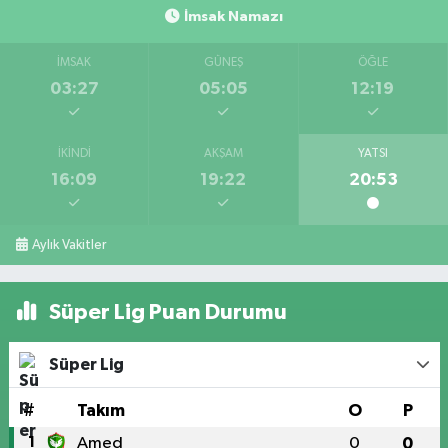
İmsak Namazı
İMSAK
GÜNEŞ
ÖĞLE
03:27
05:05
12:19
İKINDI
AKŞAM
YATSI
16:09
19:22
20:53
Aylık Vakitler
Süper Lig Puan Durumu
Süper Lig
#
Takım
O
P
1
Amed
0
0