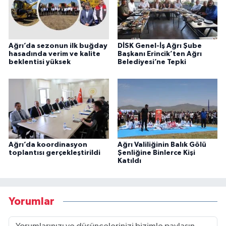
Ağrı’da sezonun ilk buğday
DİSK Genel-İş Ağrı Şube
hasadında verim ve kalite
Başkanı Erincik’ten Ağrı
beklentisi yüksek
Belediyesi’ne Tepki
Ağrı’da koordinasyon
Ağrı Valiliğinin Balık Gölü
toplantısı gerçekleştirildi
Şenliğine Binlerce Kişi
Katıldı
Yorumlar