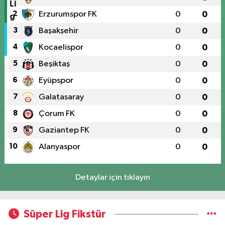
2
Erzurumspor FK
0
0
3
Başakşehir
0
0
4
Kocaelispor
0
0
5
Beşiktaş
0
0
6
Eyüpspor
0
0
7
Galatasaray
0
0
8
Çorum FK
0
0
9
Gaziantep FK
0
0
10
Alanyaspor
0
0
Detaylar için tıklayın
Süper Lig Fikstür