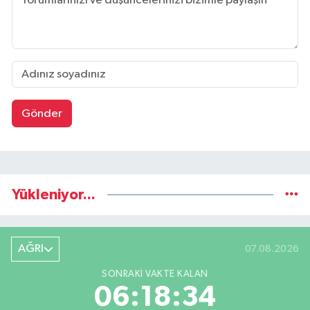
Gönder
Yükleniyor...
AĞRI
07.08.2026
SONRAKI VAKTE KALAN
06:18:33