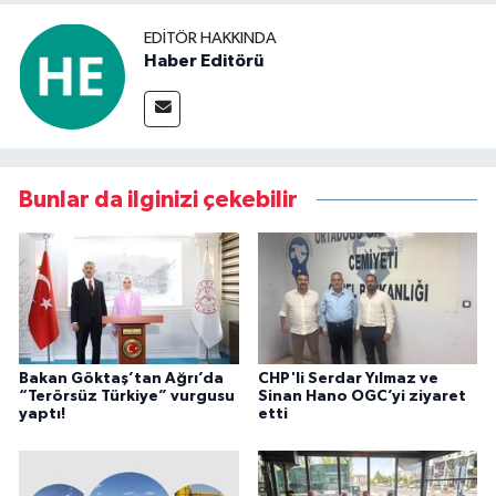
EDITÖR HAKKINDA
Haber Editörü
Bunlar da ilginizi çekebilir
Bakan Göktaş’tan Ağrı’da
CHP'li Serdar Yılmaz ve
“Terörsüz Türkiye” vurgusu
Sinan Hano OGC’yi ziyaret
yaptı!
etti