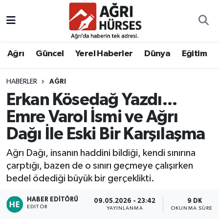
Hava Durumu
Ağrı
Güncel
Yerel Haberler
Dünya
Eğitim
Trafik Durumu
HABERLER
AĞRI
Süper Lig Puan Durumu ve Fikstür
Erkan Kösedağ Yazdı...
Tüm Manşetler
Emre Varol İsmi ve Ağrı
Dağı İle Eski Bir Karşılaşma
Son Dakika Haberleri
Ağrı Dağı, insanın haddini bildiği, kendi sınırına
Haber Arşivi
çarptığı, bazen de o sınırı geçmeye çalışırken
bedel ödediği büyük bir gerçeklikti.
HABER EDITÖRÜ
09.05.2026 - 23:42
9 DK
EDITÖR
YAYINLANMA
OKUNMA SÜRESI