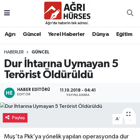
Hava Durumu
Ağrı
Güncel
Yerel Haberler
Dünya
Eğitim
Trafik Durumu
HABERLER
GÜNCEL
Süper Lig Puan Durumu ve Fikstür
Dur İhtarına Uymayan 5
Tüm Manşetler
Terörist Öldürüldü
Son Dakika Haberleri
HABER EDITÖRÜ
11.10.2018 - 04:41
EDITÖR
YAYINLANMA
Haber Arşivi
Paylaş
-
+
A
A
Muş'ta Pkk'ya yönelik yapılan operasyonda dur