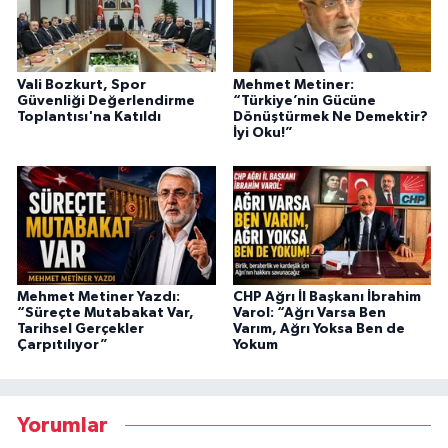
Vali Bozkurt, Spor
Mehmet Metiner:
Güvenliği Değerlendirme
“Türkiye’nin Gücüne
Toplantısı'na Katıldı
Dönüştürmek Ne Demektir?
İyi Oku!”
Mehmet Metiner Yazdı:
CHP Ağrı İl Başkanı İbrahim
“Süreçte Mutabakat Var,
Varol: “Ağrı Varsa Ben
Tarihsel Gerçekler
Varım, Ağrı Yoksa Ben de
Çarpıtılıyor”
Yokum
Yorumlar