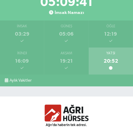
05:09:41
İmsak Namazı
İMSAK
GÜNEŞ
ÖĞLE
03:29
05:06
12:19
İKINDI
AKŞAM
YATSI
16:09
19:21
20:52
Aylık Vakitler