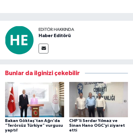
EDITÖR HAKKINDA
Haber Editörü
Bunlar da ilginizi çekebilir
Bakan Göktaş’tan Ağrı’da
CHP'li Serdar Yılmaz ve
“Terörsüz Türkiye” vurgusu
Sinan Hano OGC’yi ziyaret
yaptı!
etti