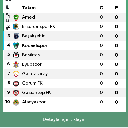
#
Takım
O
P
1
Amed
0
0
2
Erzurumspor FK
0
0
3
Başakşehir
0
0
4
Kocaelispor
0
0
5
Beşiktaş
0
0
6
Eyüpspor
0
0
7
Galatasaray
0
0
8
Çorum FK
0
0
9
Gaziantep FK
0
0
10
Alanyaspor
0
0
Detaylar için tıklayın