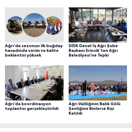
Ağrı’da sezonun ilk buğday
DİSK Genel-İş Ağrı Şube
hasadında verim ve kalite
Başkanı Erincik’ten Ağrı
beklentisi yüksek
Belediyesi’ne Tepki
Ağrı’da koordinasyon
Ağrı Valiliğinin Balık Gölü
toplantısı gerçekleştirildi
Şenliğine Binlerce Kişi
Katıldı