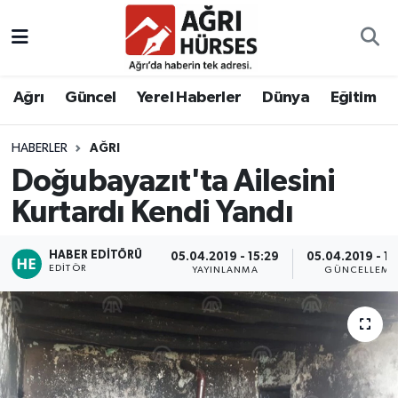
Hava Durumu
Ağrı
Güncel
Yerel Haberler
Dünya
Eğitim
Trafik Durumu
HABERLER
AĞRI
Süper Lig Puan Durumu ve Fikstür
Doğubayazıt'ta Ailesini
Tüm Manşetler
Kurtardı Kendi Yandı
Son Dakika Haberleri
HABER EDITÖRÜ
05.04.2019 - 15:29
05.04.2019 - 15
EDITÖR
YAYINLANMA
GÜNCELLEME
Haber Arşivi