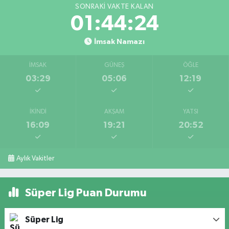
SONRAKI VAKTE KALAN
01:44:23
İmsak Namazı
İMSAK
GÜNEŞ
ÖĞLE
03:29
05:06
12:19
İKINDI
AKŞAM
YATSI
16:09
19:21
20:52
Aylık Vakitler
Süper Lig Puan Durumu
Süper Lig