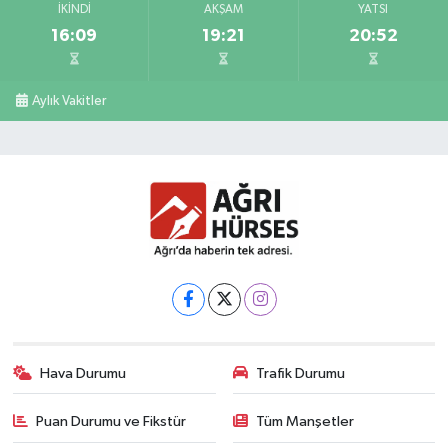
İKINDI
AKŞAM
YATSI
16:09
19:21
20:52
Aylık Vakitler
Hava Durumu
Trafik Durumu
Puan Durumu ve Fikstür
Tüm Manşetler