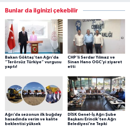
Bunlar da ilginizi çekebilir
Bakan Göktaş’tan Ağrı’da
CHP'li Serdar Yılmaz ve
“Terörsüz Türkiye” vurgusu
Sinan Hano OGC’yi ziyaret
yaptı!
etti
Ağrı’da sezonun ilk buğday
DİSK Genel-İş Ağrı Şube
hasadında verim ve kalite
Başkanı Erincik’ten Ağrı
beklentisi yüksek
Belediyesi’ne Tepki