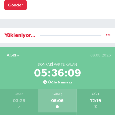
Gönder
Yükleniyor...
AĞRI
08.08.2026
SONRAKI VAKTE KALAN
05:36:08
Öğle Namazı
İMSAK
GÜNEŞ
ÖĞLE
03:29
05:06
12:19