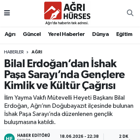
Hava Durumu
Ağrı
Güncel
Yerel Haberler
Dünya
Eğitim
Trafik Durumu
HABERLER
AĞRI
Süper Lig Puan Durumu ve Fikstür
Bilal Erdoğan’dan İshak
Tüm Manşetler
Paşa Sarayı’nda Gençlere
Kimlik ve Kültür Çağrısı
Son Dakika Haberleri
İlim Yayma Vakfı Mütevelli Heyeti Başkanı Bilal
Haber Arşivi
Erdoğan, Ağrı’nın Doğubayazıt ilçesinde bulunan
İshak Paşa Sarayı’nda düzenlenen gençlik
buluşmasına katıldı.
HABER EDITÖRÜ
18.06.2026 - 22:38
2 DK