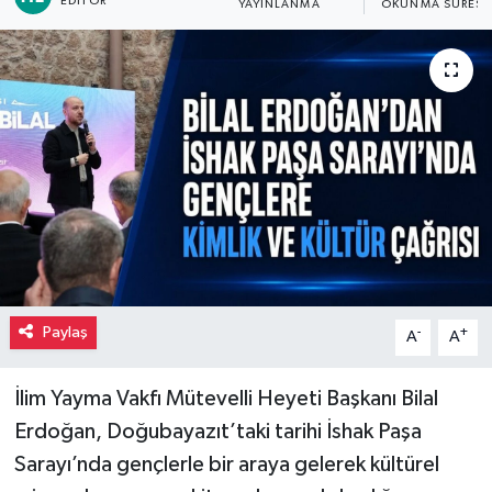
EDITÖR
YAYINLANMA
OKUNMA SÜRESI
Paylaş
-
+
A
A
İlim Yayma Vakfı Mütevelli Heyeti Başkanı Bilal
Erdoğan, Doğubayazıt’taki tarihi İshak Paşa
Sarayı’nda gençlerle bir araya gelerek kültürel