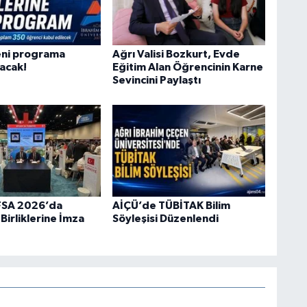
eni programa
Ağrı Valisi Bozkurt, Evde
lacak!
Eğitim Alan Öğrencinin Karne
Sevincini Paylaştı
FSA 2026’da
AİÇÜ’de TÜBİTAK Bilim
 Birliklerine İmza
Söyleşisi Düzenlendi