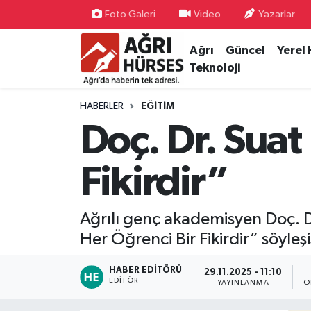
Foto Galeri
Video
Yazarlar
Ağrı
Güncel
Yerel
Hava Durumu
Teknoloji
Trafik Durumu
HABERLER
EĞITIM
Süper Lig Puan Durumu ve Fikstür
Doç. Dr. Suat
Tüm Manşetler
Fikirdir”
Son Dakika Haberleri
Ağrılı genç akademisyen Doç. Dr
Haber Arşivi
Her Öğrenci Bir Fikirdir” söyleşi
HABER EDITÖRÜ
29.11.2025 - 11:10
EDITÖR
YAYINLANMA
O