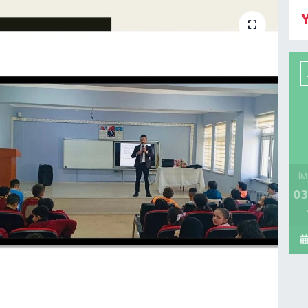
Y
İM
03