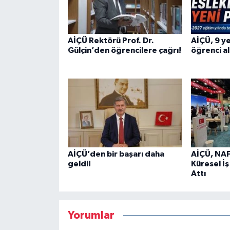
AİÇÜ Rektörü Prof. Dr.
AİÇÜ, 9 y
Gülçin’den öğrencilere çağrı!
öğrenci a
AİÇÜ’den bir başarı daha
AİÇÜ, NA
geldi!
Küresel İş
Attı
Yorumlar