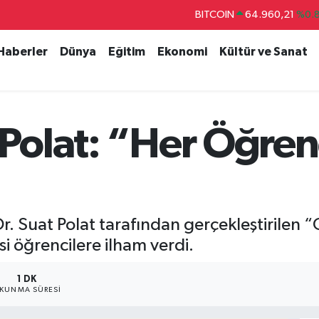
BITCOIN
64.960,21
%0.
DOLAR
47,7436
%0.
 Haberler
Dünya
Eğitim
Ekonomi
Kültür ve Sanat
EURO
55,2510
%0.
STERLİN
64,4811
%0.
GRAM ALTIN
6648.99
%2.
 Polat: “Her Öğrenc
BİST100
13.773
%-
. Suat Polat tarafından gerçekleştirilen “
si öğrencilere ilham verdi.
1 DK
KUNMA SÜRESI