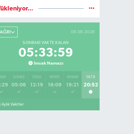
ükleniyor...
AĞRI
08.08.2026
SONRAKI VAKTE KALAN
05:33:58
İmsak Namazı
SAK
GÜNEŞ
ÖĞLE
İKINDI
AKŞAM
YATSI
:29
05:06
12:19
16:09
19:21
20:52
Aylık Vakitler