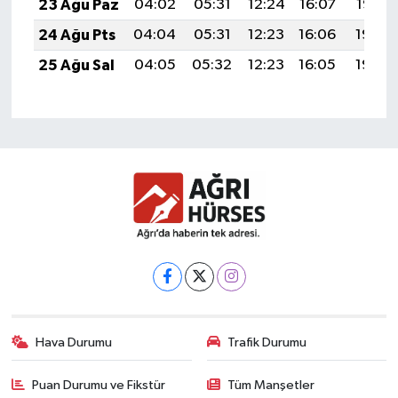
23 Ağu Paz
04:02
05:31
12:24
16:07
19:07
24 Ağu Pts
04:04
05:31
12:23
16:06
19:06
25 Ağu Sal
04:05
05:32
12:23
16:05
19:04
Hava Durumu
Trafik Durumu
Puan Durumu ve Fikstür
Tüm Manşetler