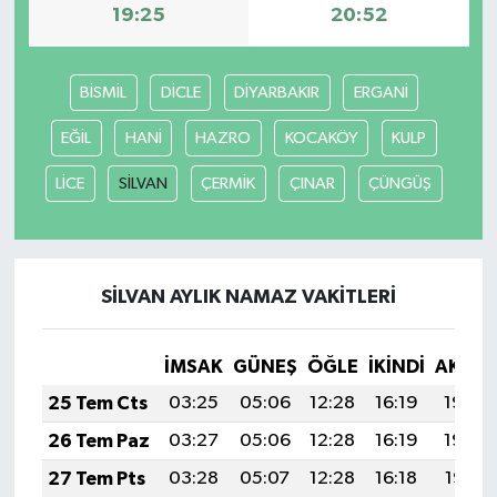
19:25
20:52
BİSMİL
DİCLE
DİYARBAKIR
ERGANİ
EĞİL
HANİ
HAZRO
KOCAKÖY
KULP
LİCE
SİLVAN
ÇERMİK
ÇINAR
ÇÜNGÜŞ
SİLVAN AYLIK NAMAZ VAKITLERI
İMSAK
GÜNEŞ
ÖĞLE
İKINDI
AKŞA
25 Tem Cts
03:25
05:06
12:28
16:19
19:40
26 Tem Paz
03:27
05:06
12:28
16:19
19:39
27 Tem Pts
03:28
05:07
12:28
16:18
19:38