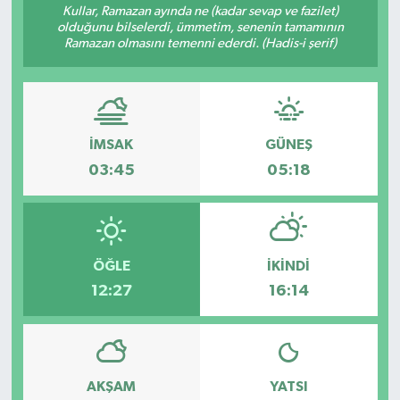
Kullar, Ramazan ayında ne (kadar sevap ve fazilet)
olduğunu bilselerdi, ümmetim, senenin tamamının
Ramazan olmasını temenni ederdi. (Hadis-i şerif)
İMSAK
GÜNEŞ
03:45
05:18
ÖĞLE
İKINDI
12:27
16:14
AKŞAM
YATSI