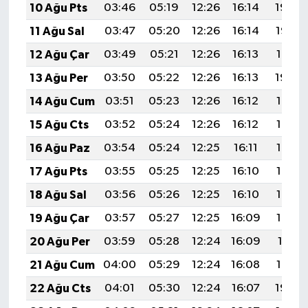
10 Ağu Pts
03:46
05:19
12:26
16:14
19:24
11 Ağu Sal
03:47
05:20
12:26
16:14
19:22
12 Ağu Çar
03:49
05:21
12:26
16:13
19:21
13 Ağu Per
03:50
05:22
12:26
16:13
19:20
14 Ağu Cum
03:51
05:23
12:26
16:12
19:19
15 Ağu Cts
03:52
05:24
12:26
16:12
19:18
16 Ağu Paz
03:54
05:24
12:25
16:11
19:16
17 Ağu Pts
03:55
05:25
12:25
16:10
19:15
18 Ağu Sal
03:56
05:26
12:25
16:10
19:14
19 Ağu Çar
03:57
05:27
12:25
16:09
19:12
20 Ağu Per
03:59
05:28
12:24
16:09
19:11
21 Ağu Cum
04:00
05:29
12:24
16:08
19:10
22 Ağu Cts
04:01
05:30
12:24
16:07
19:08