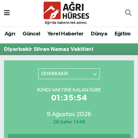
Hava Durumu
Ağrı
Güncel
Yerel Haberler
Dünya
Eğitim
Trafik Durumu
Diyarbakir Silvan Namaz Vakitleri
Süper Lig Puan Durumu ve Fikstür
Tüm Manşetler
DİYARBAKIR
Son Dakika Haberleri
İKINDI VAKTINE KALAN SÜRE
01:35:54
Haber Arşivi
9 Ağustos 2026
26 Safer 1448