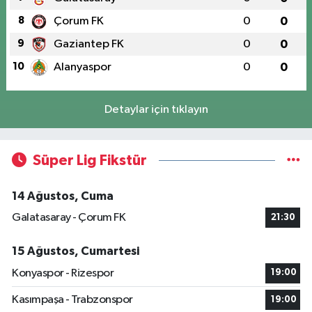
8
Çorum FK
0
0
9
Gaziantep FK
0
0
10
Alanyaspor
0
0
Detaylar için tıklayın
Süper Lig Fikstür
14 Ağustos, Cuma
Galatasaray - Çorum FK
21:30
15 Ağustos, Cumartesi
Konyaspor - Rizespor
19:00
Kasımpaşa - Trabzonspor
19:00