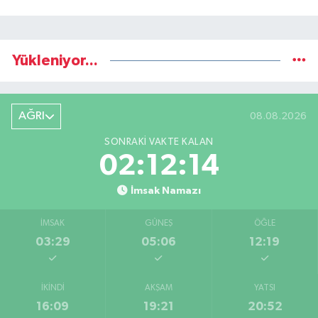
Yükleniyor...
AĞRI
08.08.2026
SONRAKI VAKTE KALAN
02:12:14
İmsak Namazı
İMSAK
GÜNEŞ
ÖĞLE
03:29
05:06
12:19
İKINDI
AKŞAM
YATSI
16:09
19:21
20:52