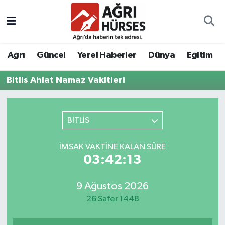
Hava Durumu
Ağrı
Güncel
Yerel Haberler
Dünya
Eğitim
Trafik Durumu
Bitlis Ahlat Namaz Vakitleri
Süper Lig Puan Durumu ve Fikstür
Tüm Manşetler
BİTLİS
Son Dakika Haberleri
İMSAK VAKTINE KALAN SÜRE
03:42:13
Haber Arşivi
9 Ağustos 2026
26 Safer 1448