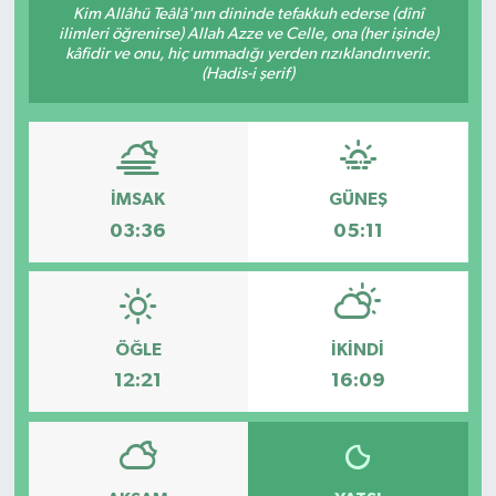
Kim Allâhü Teâlâ'nın dininde tefakkuh ederse (dînî
ilimleri öğrenirse) Allah Azze ve Celle, ona (her işinde)
kâfidir ve onu, hiç ummadığı yerden rızıklandırıverir.
(Hadis-i şerif)
İMSAK
GÜNEŞ
03:36
05:11
ÖĞLE
İKINDI
12:21
16:09