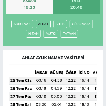
AKŞAM
YATSI
19:20
20:49
ADİLCEVAZ
AHLAT
BİTLİS
GÜROYMAK
HİZAN
MUTKİ
TATVAN
AHLAT AYLIK NAMAZ VAKITLERI
İMSAK
GÜNEŞ
ÖĞLE
İKINDI
AKŞA
25 Tem Cts
03:16
04:58
12:22
16:14
19:35
26 Tem Paz
03:18
04:59
12:22
16:14
19:34
27 Tem Pts
03:19
05:00
12:22
16:14
19:34
28 Tem Sal
03:20
05:01
12:22
16:13
19:33