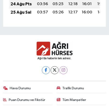
24 Ağu Pts
03:56
05:25
12:18
16:01
19:00
25 Ağu Sal
03:57
05:26
12:17
16:00
18:59
Hava Durumu
Trafik Durumu
Puan Durumu ve Fikstür
Tüm Manşetler