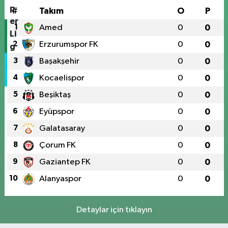
#
Takım
O
P
1
Amed
0
0
2
Erzurumspor FK
0
0
3
Başakşehir
0
0
4
Kocaelispor
0
0
5
Beşiktaş
0
0
6
Eyüpspor
0
0
7
Galatasaray
0
0
8
Çorum FK
0
0
9
Gaziantep FK
0
0
10
Alanyaspor
0
0
Detaylar için tıklayın