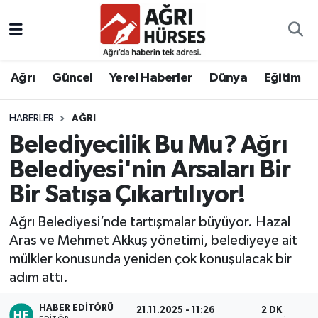
Hava Durumu
Ağrı
Güncel
Yerel Haberler
Dünya
Eğitim
Trafik Durumu
HABERLER
AĞRI
Süper Lig Puan Durumu ve Fikstür
Belediyecilik Bu Mu? Ağrı
Tüm Manşetler
Belediyesi'nin Arsaları Bir
Bir Satışa Çıkartılıyor!
Son Dakika Haberleri
Ağrı Belediyesi’nde tartışmalar büyüyor. Hazal
Haber Arşivi
Aras ve Mehmet Akkuş yönetimi, belediyeye ait
mülkler konusunda yeniden çok konuşulacak bir
adım attı.
HABER EDITÖRÜ
21.11.2025 - 11:26
2 DK