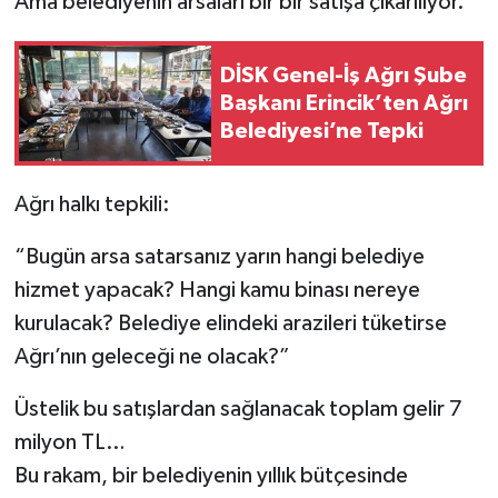
Ama belediyenin arsaları bir bir satışa çıkarılıyor.
DİSK Genel-İş Ağrı Şube
Başkanı Erincik’ten Ağrı
Belediyesi’ne Tepki
Ağrı halkı tepkili:
“Bugün arsa satarsanız yarın hangi belediye
hizmet yapacak? Hangi kamu binası nereye
kurulacak? Belediye elindeki arazileri tüketirse
Ağrı’nın geleceği ne olacak?”
Üstelik bu satışlardan sağlanacak toplam gelir 7
milyon TL…
Bu rakam, bir belediyenin yıllık bütçesinde