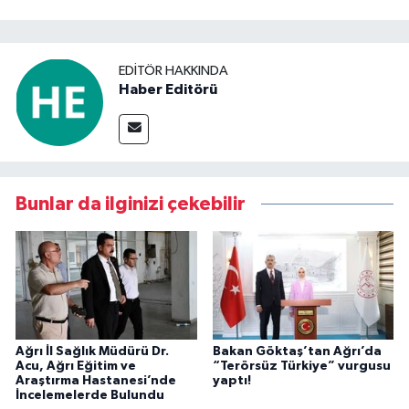
EDITÖR HAKKINDA
Haber Editörü
Bunlar da ilginizi çekebilir
Ağrı İl Sağlık Müdürü Dr.
Bakan Göktaş’tan Ağrı’da
Acu, Ağrı Eğitim ve
“Terörsüz Türkiye” vurgusu
Araştırma Hastanesi’nde
yaptı!
İncelemelerde Bulundu