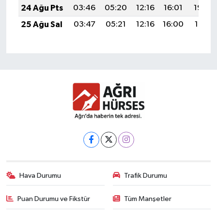
24 Ağu Pts
03:46
05:20
12:16
16:01
19:03
25 Ağu Sal
03:47
05:21
12:16
16:00
19:01
Hava Durumu
Trafik Durumu
Puan Durumu ve Fikstür
Tüm Manşetler