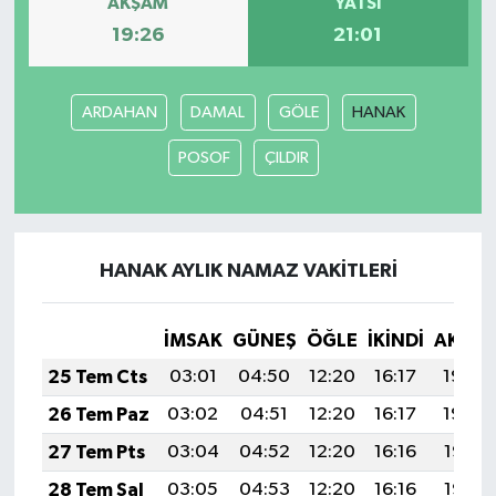
AKŞAM
YATSI
19:26
21:01
ARDAHAN
DAMAL
GÖLE
HANAK
POSOF
ÇILDIR
HANAK AYLIK NAMAZ VAKITLERI
İMSAK
GÜNEŞ
ÖĞLE
İKINDI
AKŞA
25 Tem Cts
03:01
04:50
12:20
16:17
19:40
26 Tem Paz
03:02
04:51
12:20
16:17
19:39
27 Tem Pts
03:04
04:52
12:20
16:16
19:38
28 Tem Sal
03:05
04:53
12:20
16:16
19:37