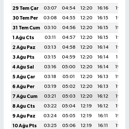
29 Tem Çar
03:07
04:54
12:20
16:16
19:37
30 Tem Per
03:08
04:55
12:20
16:15
19:35
31 Tem Cum
03:10
04:56
12:20
16:15
19:34
1 Ağu Cts
03:11
04:57
12:20
16:15
19:33
2 Ağu Paz
03:13
04:58
12:20
16:14
19:32
3 Ağu Pts
03:15
04:59
12:20
16:14
19:31
4 Ağu Sal
03:16
05:00
12:20
16:14
19:30
5 Ağu Çar
03:18
05:01
12:20
16:13
19:29
6 Ağu Per
03:19
05:02
12:20
16:13
19:28
7 Ağu Cum
03:21
05:03
12:20
16:12
19:26
8 Ağu Cts
03:22
05:04
12:19
16:12
19:25
9 Ağu Paz
03:24
05:05
12:19
16:11
19:24
10 Ağu Pts
03:25
05:06
12:19
16:11
19:23