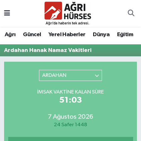
Hava Durumu
Ağrı
Güncel
Yerel Haberler
Dünya
Eğitim
Trafik Durumu
Ardahan Hanak Namaz Vakitleri
Süper Lig Puan Durumu ve Fikstür
Tüm Manşetler
ARDAHAN
Son Dakika Haberleri
İMSAK VAKTINE KALAN SÜRE
51:03
Haber Arşivi
7 Ağustos 2026
24 Safer 1448