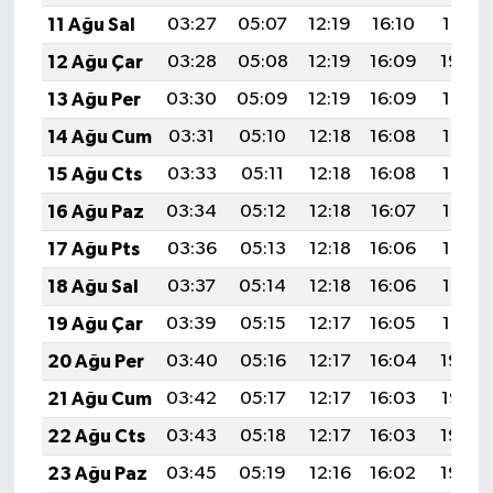
11 Ağu Sal
03:27
05:07
12:19
16:10
19:21
12 Ağu Çar
03:28
05:08
12:19
16:09
19:20
13 Ağu Per
03:30
05:09
12:19
16:09
19:19
14 Ağu Cum
03:31
05:10
12:18
16:08
19:17
15 Ağu Cts
03:33
05:11
12:18
16:08
19:16
16 Ağu Paz
03:34
05:12
12:18
16:07
19:14
17 Ağu Pts
03:36
05:13
12:18
16:06
19:13
18 Ağu Sal
03:37
05:14
12:18
16:06
19:12
19 Ağu Çar
03:39
05:15
12:17
16:05
19:10
20 Ağu Per
03:40
05:16
12:17
16:04
19:09
21 Ağu Cum
03:42
05:17
12:17
16:03
19:07
22 Ağu Cts
03:43
05:18
12:17
16:03
19:06
23 Ağu Paz
03:45
05:19
12:16
16:02
19:04