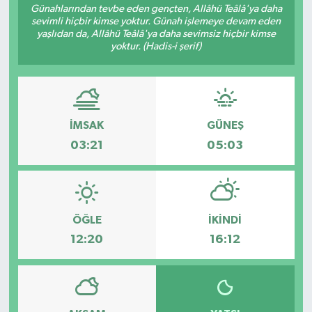
Günahlarından tevbe eden gençten, Allâhü Teâlâ'ya daha
sevimli hiçbir kimse yoktur. Günah işlemeye devam eden
yaşlıdan da, Allâhü Teâlâ'ya daha sevimsiz hiçbir kimse
yoktur. (Hadis-i şerif)
İMSAK
GÜNEŞ
03:21
05:03
ÖĞLE
İKINDI
12:20
16:12